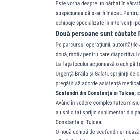
Este vorba despre un bărbat în vârst
suspiciunea că s-ar fi înecat. Pentru
echipaje specializate în intervenții p
Două persoane sunt căutate în
Pe parcursul operațiunii, autoritățil
două, motiv pentru care dispozitivul d
La fața locului acționează o echipă f
Urgență Brăila și Galați, sprijiniți d
pregătit să acorde asistență medical
Scafandri din Constanța și Tulcea, c
Având în vedere complexitatea misiuni
au solicitat sprijin suplimentar din p
Constanța și Tulcea.
O nouă echipă de scafandri urmează s