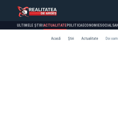
ULTIMELE ȘTIRI
ACTUALITATE
POLITICA
ECONOMIE
SOCIAL
SA
Acasă
Știri
Actualitate
Doi oame