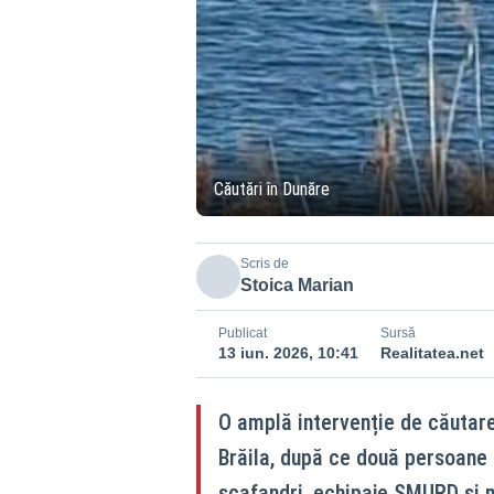
Căutări în Dunăre
Scris de
Stoica Marian
Publicat
Sursă
13 iun. 2026, 10:41
Realitatea.net
O amplă intervenție de căutare 
Brăila, după ce două persoane a
scafandri, echipaje SMURD și m