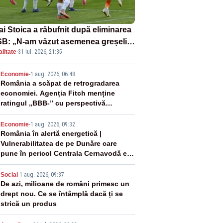
ai Stoica a răbufnit după eliminarea
B: „N-am văzut asemenea greșeli
litate
·
31 iul. 2026, 21:35
190 de meciuri europene”
2
Economie
-
1 aug. 2026, 06:48
România a scăpat de retrogradarea
economiei. Agenția Fitch menține
ratingul „BBB-” cu perspectivă
negativă
3
Economie
-
1 aug. 2026, 09:32
România în alertă energetică |
Vulnerabilitatea de pe Dunăre care
pune în pericol Centrala Cernavodă era
cunoscută de pe vremea lui Ceaușescu
4
Social
-
1 aug. 2026, 09:37
De azi, milioane de români primesc un
drept nou. Ce se întâmplă dacă ți se
strică un produs