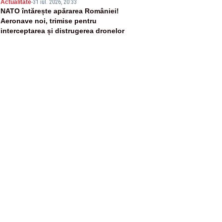
5
Actualitate
-
31 iul. 2026, 20:33
NATO întărește apărarea României!
Aeronave noi, trimise pentru
interceptarea și distrugerea dronelor