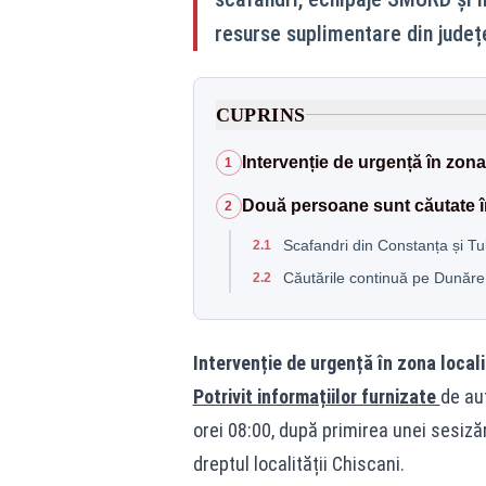
resurse suplimentare din județe
CUPRINS
Intervenție de urgență în zona 
1
Două persoane sunt căutate în
2
Scafandri din Constanța și Tul
2.1
Căutările continuă pe Dunăre
2.2
Intervenție de urgență în zona locali
Potrivit informațiilor furnizate
de aut
orei 08:00, după primirea unei sesizăr
dreptul localității Chiscani.