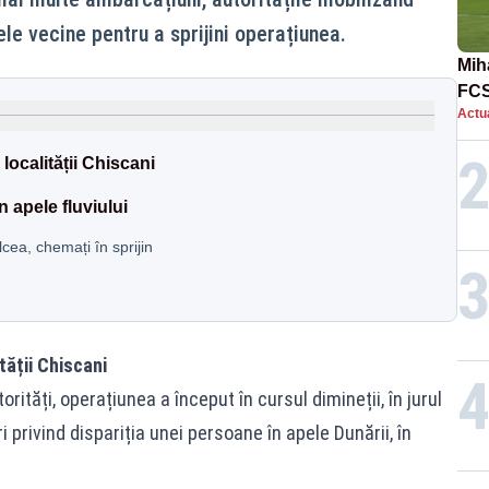
le vecine pentru a sprijini operațiunea.
Mih
FCS
Actua
în 
localității Chiscani
 apele fluviului
cea, chemați în sprijin
tății Chiscani
orități, operațiunea a început în cursul dimineții, în jurul
i privind dispariția unei persoane în apele Dunării, în