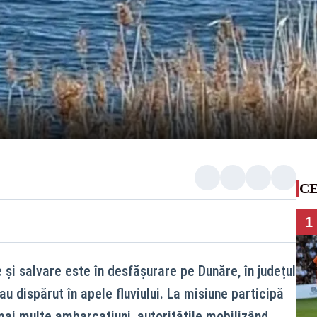
CE
1
și salvare este în desfășurare pe Dunăre, în județul
u dispărut în apele fluviului. La misiune participă
ai multe ambarcațiuni, autoritățile mobilizând