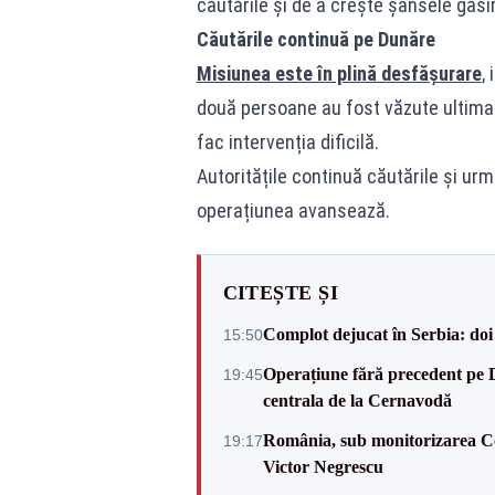
căutările și de a crește șansele găsi
Căutările continuă pe Dunăre
Misiunea este în plină desfășurare
,
două persoane au fost văzute ultima da
fac intervenția dificilă.
Autoritățile continuă căutările și u
operațiunea avansează.
CITEȘTE ȘI
Complot dejucat în Serbia: doi 
15:50
Operațiune fără precedent pe 
19:45
centrala de la Cernavodă
România, sub monitorizarea Com
19:17
Victor Negrescu