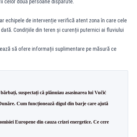
rii celor două persoane dispărute.
 iar echipele de intervenție verifică atent zona în care cele
tă. Condițiile din teren și curenții puternici ai fluviului
rmează să ofere informații suplimentare pe măsură ce
bărbați, suspectați că plănuiau asasinarea lui Vučić
Dunăre. Cum funcționează digul din barje care ajută
isiei Europene din cauza crizei energetice. Ce cere