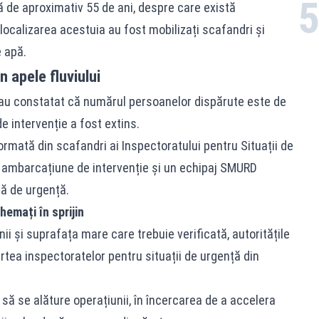
ă de aproximativ 55 de ani, despre care există
 localizarea acestuia au fost mobilizați scafandri și
e apă.
 apele fluviului
e au constatat că numărul persoanelor dispărute este de
e intervenție a fost extins.
ormată din scafandri ai Inspectoratului pentru Situații de
e o ambarcațiune de intervenție și un echipaj SMURD
ă de urgență.
hemați în sprijin
i și suprafața mare care trebuie verificată, autoritățile
artea inspectoratelor pentru situații de urgență din
ă se alăture operațiunii, în încercarea de a accelera