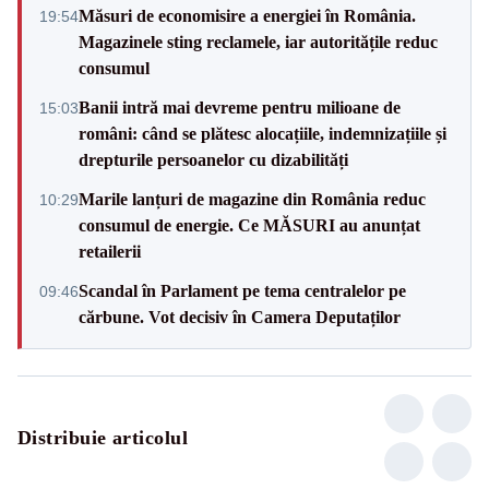
Măsuri de economisire a energiei în România.
19:54
Magazinele sting reclamele, iar autoritățile reduc
consumul
Banii intră mai devreme pentru milioane de
15:03
români: când se plătesc alocațiile, indemnizațiile și
drepturile persoanelor cu dizabilități
Marile lanțuri de magazine din România reduc
10:29
consumul de energie. Ce MĂSURI au anunțat
retailerii
Scandal în Parlament pe tema centralelor pe
09:46
cărbune. Vot decisiv în Camera Deputaților
Distribuie articolul