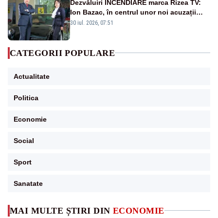
Dezvăluiri INCENDIARE marca Rizea TV:
Ion Bazac, în centrul unor noi acuzații
publice
30 iul. 2026, 07:51
CATEGORII POPULARE
Actualitate
Politica
Economie
Social
Sport
Sanatate
MAI MULTE ȘTIRI DIN
ECONOMIE