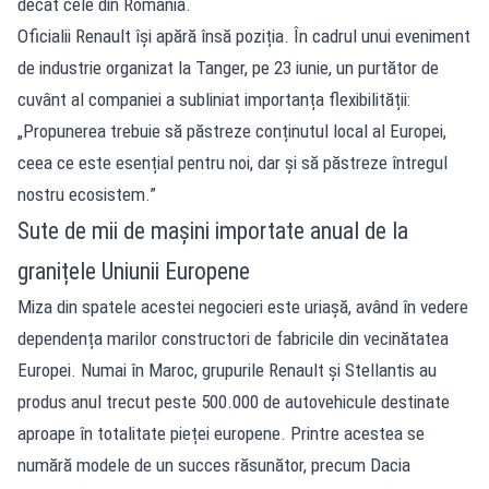
decât cele din România.
Oficialii Renault își apără însă poziția. În cadrul unui eveniment
de industrie organizat la Tanger, pe 23 iunie, un purtător de
cuvânt al companiei a subliniat importanța flexibilității:
„Propunerea trebuie să păstreze conținutul local al Europei,
ceea ce este esențial pentru noi, dar și să păstreze întregul
nostru ecosistem.”
Sute de mii de mașini importate anual de la
granițele Uniunii Europene
Miza din spatele acestei negocieri este uriașă, având în vedere
dependența marilor constructori de fabricile din vecinătatea
Europei. Numai în Maroc, grupurile Renault și Stellantis au
produs anul trecut peste 500.000 de autovehicule destinate
aproape în totalitate pieței europene. Printre acestea se
numără modele de un succes răsunător, precum Dacia