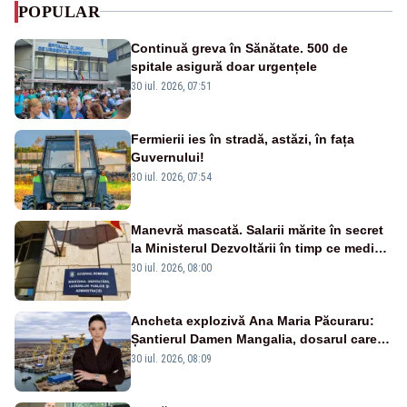
POPULAR
Continuă greva în Sănătate. 500 de
spitale asigură doar urgențele
30 iul. 2026, 07:51
Fermierii ies în stradă, astăzi, în fața
Guvernului!
30 iul. 2026, 07:54
Manevră mascată. Salarii mărite în secret
la Ministerul Dezvoltării în timp ce medicii
ies în stradă
30 iul. 2026, 08:00
Ancheta explozivă Ana Maria Păcuraru:
Șantierul Damen Mangalia, dosarul care
scufundă apărarea României
30 iul. 2026, 08:09