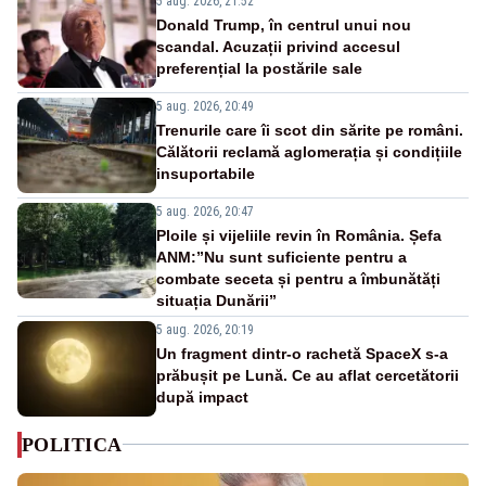
5 aug. 2026, 21:52
Donald Trump, în centrul unui nou
scandal. Acuzații privind accesul
preferențial la postările sale
5 aug. 2026, 20:49
Trenurile care îi scot din sărite pe români.
Călătorii reclamă aglomerația și condițiile
insuportabile
5 aug. 2026, 20:47
Ploile și vijeliile revin în România. Șefa
ANM:”Nu sunt suficiente pentru a
combate seceta și pentru a îmbunătăți
situația Dunării”
5 aug. 2026, 20:19
Un fragment dintr-o rachetă SpaceX s-a
prăbușit pe Lună. Ce au aflat cercetătorii
după impact
POLITICA