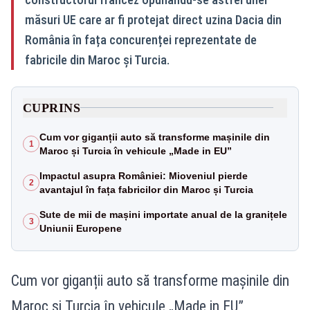
măsuri UE care ar fi protejat direct uzina Dacia din
România în fața concurenței reprezentate de
fabricile din Maroc și Turcia.
CUPRINS
Cum vor giganții auto să transforme mașinile din
1
Maroc și Turcia în vehicule „Made in EU”
Impactul asupra României: Mioveniul pierde
2
avantajul în fața fabricilor din Maroc și Turcia
Sute de mii de mașini importate anual de la granițele
3
Uniunii Europene
Cum vor giganții auto să transforme mașinile din
Maroc și Turcia în vehicule „Made in EU”