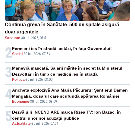
Continuă greva în Sănătate. 500 de spitale asigură
doar urgențele
Sanatate
·
30 iul. 2026, 07:51
2
Fermierii ies în stradă, astăzi, în fața Guvernului!
Social
-
30 iul. 2026, 07:54
3
Manevră mascată. Salarii mărite în secret la Ministerul
Dezvoltării în timp ce medicii ies în stradă
Politica
-
30 iul. 2026, 08:00
4
Ancheta explozivă Ana Maria Păcuraru: Șantierul Damen
Mangalia, dosarul care scufundă apărarea României
Economie
-
30 iul. 2026, 08:09
5
Dezvăluiri INCENDIARE marca Rizea TV: Ion Bazac, în
centrul unor noi acuzații publice
Actualitate
-
30 iul. 2026, 07:51