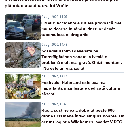
plănuiau asasinarea lui Vučić
6 aug. 2026, 14:07
CNAIR: Accidentele rutiere provoacă mai
multe decese în rândul tinerilor decât
tuberculoza și drogurile
6 aug. 2026, 13:48
Scandalul inimii desenate pe
Transfăgărășan scoate la iveală o
problemă mult mai gravă. Ghizii montani:
„Nu este un caz izolat”
6 aug. 2026, 13:16
Festivalul Haferland este cea mai
importantă manifestare dedicată culturii
săsești
6 aug. 2026, 11:43
Rusia susține că a doborât peste 600
drone ucrainene într-o singură noapte. Un
centru logistic Wildberries, avariat VIDEO