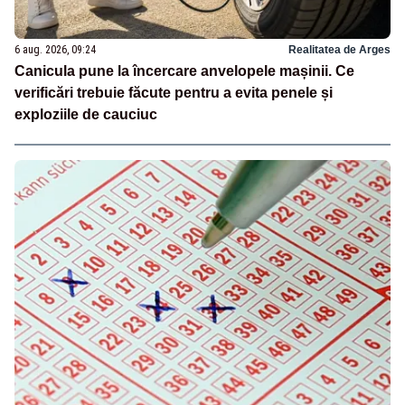
6 aug. 2026, 09:24
Realitatea de Arges
Canicula pune la încercare anvelopele mașinii. Ce
verificări trebuie făcute pentru a evita penele și
exploziile de cauciuc