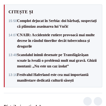
CITEȘTE ȘI
Complot dejucat în Serbia: doi bărbați, suspectați
15:50
că plănuiau asasinarea lui Vučić
CNAIR: Accidentele rutiere provoacă mai multe
14:07
decese în rândul tinerilor decât tuberculoza și
drogurile
Scandalul inimii desenate pe Transfăgărășan
13:48
scoate la iveală o problemă mult mai gravă. Ghizii
montani: „Nu este un caz izolat”
Festivalul Haferland este cea mai importantă
13:16
manifestare dedicată culturii săsești