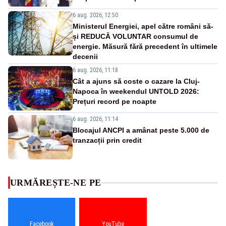
6 aug. 2026, 12:50
Ministerul Energiei, apel către români să-
și REDUCĂ VOLUNTAR consumul de
energie. Măsură fără precedent în ultimele
decenii
6 aug. 2026, 11:18
Cât a ajuns să coste o cazare la Cluj-
Napoca în weekendul UNTOLD 2026:
Prețuri record pe noapte
6 aug. 2026, 11:14
Blocajul ANCPI a amânat peste 5.000 de
tranzacții prin credit
URMĂREȘTE-NE PE
Facebook
YouTube