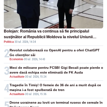
Bolojan: România va continua să fie principalul
susţinător al Republicii Moldova la nivelul Uniunii
Politica
·
30 iul. 2026, 14:34
Europene
2
Revolut colaborează cu OpenAI pentru a oferi ChatGPT
Go clienţilor săi
Economie
-
30 iul. 2026, 14:43
3
Meci de milioane pentru FCSB! Gigi Becali poate pierde o
avere dacă echipa este eliminată de FK Auda
Actualitate
-
30 iul. 2026, 15:24
4
Tragedie în Timiș! O femeie de 36 de ani a murit după ce
mașina i-a fost spulberată de tren
Actualitate
-
30 iul. 2026, 15:36
5
Drone ucrainene au lovit un terminal rusesc de cereale în