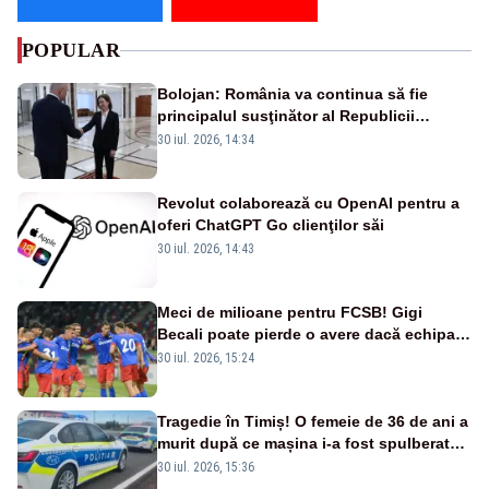
POPULAR
Bolojan: România va continua să fie
principalul susţinător al Republicii
Moldova la nivelul Uniunii Europene
30 iul. 2026, 14:34
Revolut colaborează cu OpenAI pentru a
oferi ChatGPT Go clienţilor săi
30 iul. 2026, 14:43
Meci de milioane pentru FCSB! Gigi
Becali poate pierde o avere dacă echipa
este eliminată de FK Auda
30 iul. 2026, 15:24
Tragedie în Timiș! O femeie de 36 de ani a
murit după ce mașina i-a fost spulberată
de tren
30 iul. 2026, 15:36