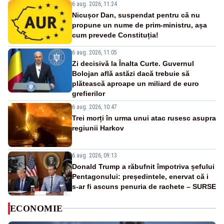
6 aug. 2026, 11:24
Nicușor Dan, suspendat pentru că nu
propune un nume de prim-ministru, așa
cum prevede Constituția!
6 aug. 2026, 11:05
Zi decisivă la Înalta Curte. Guvernul
Bolojan află astăzi dacă trebuie să
plătească aproape un miliard de euro
grefierilor
6 aug. 2026, 10:47
Trei morți în urma unui atac rusesc asupra
regiunii Harkov
6 aug. 2026, 09:13
Donald Trump a răbufnit împotriva șefului
Pentagonului: președintele, enervat că i
s-ar fi ascuns penuria de rachete – SURSE
ECONOMIE