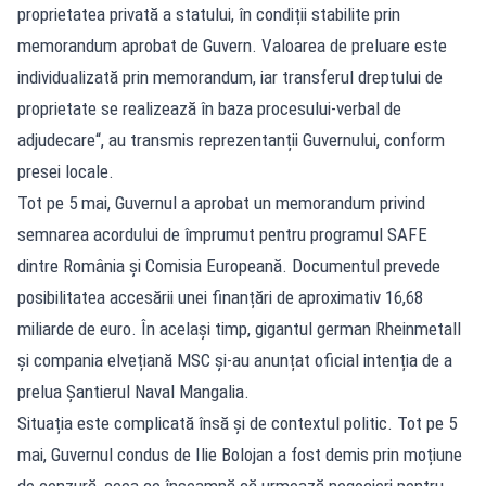
proprietatea privată a statului, în condiții stabilite prin
memorandum aprobat de Guvern. Valoarea de preluare este
individualizată prin memorandum, iar transferul dreptului de
proprietate se realizează în baza procesului-verbal de
adjudecare“, au transmis reprezentanții Guvernului, conform
presei locale.
Tot pe 5 mai, Guvernul a aprobat un memorandum privind
semnarea acordului de împrumut pentru programul SAFE
dintre România și Comisia Europeană. Documentul prevede
posibilitatea accesării unei finanțări de aproximativ 16,68
miliarde de euro. În același timp, gigantul german Rheinmetall
și compania elvețiană MSC și-au anunțat oficial intenția de a
prelua Șantierul Naval Mangalia.
Situația este complicată însă și de contextul politic. Tot pe 5
mai, Guvernul condus de Ilie Bolojan a fost demis prin moțiune
de cenzură, ceea ce înseamnă că urmează negocieri pentru