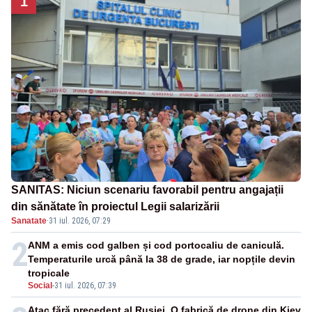
1
SANITAS: Niciun scenariu favorabil pentru angajații
din sănătate în proiectul Legii salarizării
Sanatate
·
31 iul. 2026, 07:29
2
ANM a emis cod galben și cod portocaliu de caniculă.
Temperaturile urcă până la 38 de grade, iar nopțile devin
tropicale
Social
-
31 iul. 2026, 07:39
Atac fără precedent al Rusiei. O fabrică de drone din Kiev