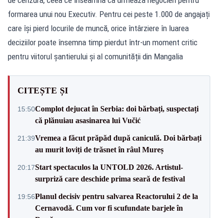
formarea unui nou Executiv. Pentru cei peste 1.000 de angajați
care își pierd locurile de muncă, orice întârziere în luarea
deciziilor poate însemna timp pierdut într-un moment critic
pentru viitorul șantierului și al comunității din Mangalia
CITEȘTE ȘI
Complot dejucat în Serbia: doi bărbați, suspectați
15:50
că plănuiau asasinarea lui Vučić
Vremea a făcut prăpăd după caniculă. Doi bărbați
21:39
au murit loviți de trăsnet în râul Mureș
Start spectaculos la UNTOLD 2026. Artistul-
20:17
surpriză care deschide prima seară de festival
Planul decisiv pentru salvarea Reactorului 2 de la
19:56
Cernavodă. Cum vor fi scufundate barjele în