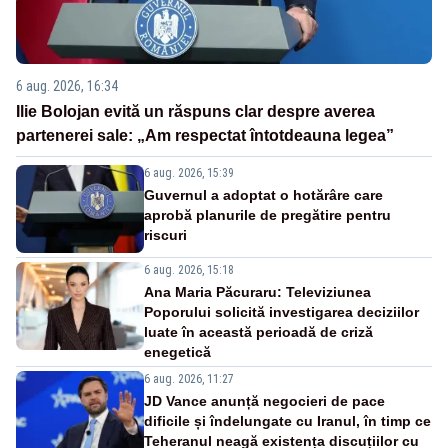
6 aug. 2026, 16:34
Ilie Bolojan evită un răspuns clar despre averea
partenerei sale: „Am respectat întotdeauna legea”
6 aug. 2026, 15:39
Guvernul a adoptat o hotărâre care
aprobă planurile de pregătire pentru
riscuri
6 aug. 2026, 15:18
Ana Maria Păcuraru: Televiziunea
Poporului solicită investigarea deciziilor
luate în această perioadă de criză
enegetică
6 aug. 2026, 11:27
JD Vance anunță negocieri de pace
dificile și îndelungate cu Iranul, în timp ce
Teheranul neagă existența discuțiilor cu