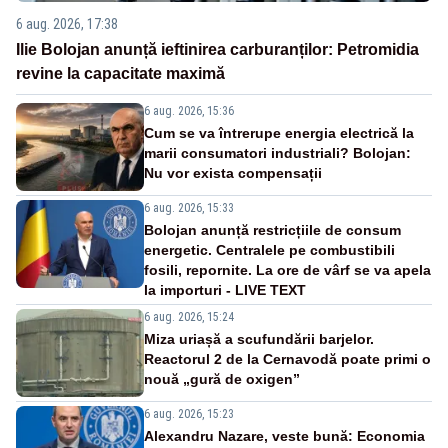
6 aug. 2026, 17:38
Ilie Bolojan anunță ieftinirea carburanților: Petromidia
revine la capacitate maximă
6 aug. 2026, 15:36
Cum se va întrerupe energia electrică la
marii consumatori industriali? Bolojan:
Nu vor exista compensații
6 aug. 2026, 15:33
Bolojan anunță restricțiile de consum
energetic. Centralele pe combustibili
fosili, repornite. La ore de vârf se va apela
la importuri - LIVE TEXT
6 aug. 2026, 15:24
Miza uriașă a scufundării barjelor.
Reactorul 2 de la Cernavodă poate primi o
nouă „gură de oxigen”
6 aug. 2026, 15:23
Alexandru Nazare, veste bună: Economia