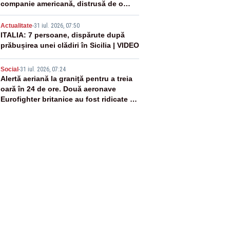
companie americană, distrusă de o
rachetă rusească
4
Actualitate
-
31 iul. 2026, 07:50
ITALIA: 7 persoane, dispărute după
prăbușirea unei clădiri în Sicilia | VIDEO
5
Social
-
31 iul. 2026, 07:24
Alertă aeriană la graniță pentru a treia
oară în 24 de ore. Două aeronave
Eurofighter britanice au fost ridicate de
la sol