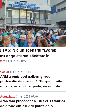
ITAS: Niciun scenariu favorabil
ru angajații din sănătate în
tate
·
31 iul. 2026, 07:29
ectul Legii salarizării
2
Social
-
31 iul. 2026, 07:39
ANM a emis cod galben și cod
portocaliu de caniculă. Temperaturile
urcă până la 38 de grade, iar nopțile
devin tropicale
3
Actualitate
-
31 iul. 2026, 07:40
Atac fără precedent al Rusiei. O fabrică
de drone din Kiev deținută de o