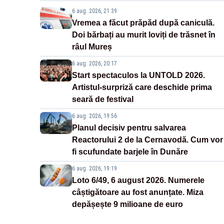
6 aug. 2026, 21:39
Vremea a făcut prăpăd după caniculă.
Doi bărbați au murit loviți de trăsnet în
râul Mureș
6 aug. 2026, 20:17
Start spectaculos la UNTOLD 2026.
Artistul-surpriză care deschide prima
seară de festival
6 aug. 2026, 19:56
Planul decisiv pentru salvarea
Reactorului 2 de la Cernavodă. Cum vor
fi scufundate barjele în Dunăre
6 aug. 2026, 19:19
Loto 6/49, 6 august 2026. Numerele
câștigătoare au fost anunțate. Miza
depășește 9 milioane de euro