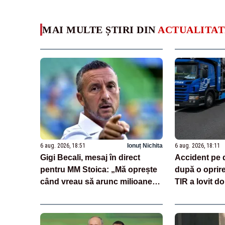
MAI MULTE ȘTIRI DIN
ACTUALITAT
6 aug. 2026, 18:51
Ionuț Nichita
6 aug. 2026, 18:11
Gigi Becali, mesaj în direct
Accident pe 
pentru MM Stoica: „Mă oprește
după o oprir
când vreau să arunc milioane
TIR a lovit do
pe transferuri”
încărcate cu