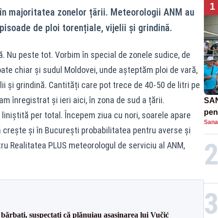
1
n majoritatea zonelor țării. Meteorologii ANM au
isoade de ploi torențiale, vijelii și grindină.
ă. Nu peste tot. Vorbim în special de zonele sudice, de
ate chiar și sudul Moldovei, unde așteptăm ploi de vară,
elii și grindină. Cantități care pot trece de 40-50 de litri pe
înregistrat și ieri aici, în zona de sud a țării.
SAN
pent
 liniștită per total. Începem ziua cu nori, soarele apare
Sana
proi
 crește și în București probabilitatea pentru averse și
tru Realitatea PLUS meteorologul de serviciu al ANM,
bărbați, suspectați că plănuiau asasinarea lui Vučić