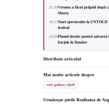
Vremea a făcut prăpăd după cani
21:39
Mureș
Start spectaculos la UNTOLD 20
20:17
festival
Planul decisiv pentru salvarea
19:56
barjele în Dunăre
Distribuie articolul
Mai multe articole despre
cod galben vijelii
Urmărește știrile Realitatea de Arg