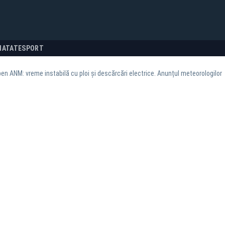
NATATE
SPORT
en ANM: vreme instabilă cu ploi și descărcări electrice. Anunțul meteorologilor