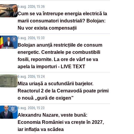
6 aug. 2026, 15:36
Cum se va întrerupe energia electrică la
marii consumatori industriali? Bolojan:
Nu vor exista compensații
6 aug. 2026, 15:33
Bolojan anunță restricțiile de consum
energetic. Centralele pe combustibili
fosili, repornite. La ore de vârf se va
apela la importuri - LIVE TEXT
6 aug. 2026, 15:24
Miza uriașă a scufundării barjelor.
Reactorul 2 de la Cernavodă poate primi
o nouă „gură de oxigen”
6 aug. 2026, 15:23
Alexandru Nazare, veste bună:
Economia României va crește în 2027,
iar inflația va scădea