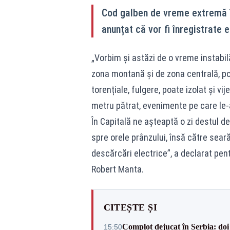
Cod galben de vreme extremă î
anunțat că vor fi înregistrate ep
„Vorbim și astăzi de o vreme instabil
zona montană și de zona centrală, po
torențiale, fulgere, poate izolat și vij
metru pătrat, evenimente pe care le-am 
În Capitală ne așteaptă o zi destul de
spre orele prânzului, însă către seară
descărcări electrice”, a declarat pen
Robert Manta.
CITEȘTE ȘI
Complot dejucat în Serbia: doi 
15:50