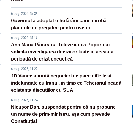
6 aug. 2026, 15:39
Guvernul a adoptat o hotărâre care aprobă
planurile de pregătire pentru riscuri
6 aug. 2026, 15:18
Ana Maria Păcuraru: Televiziunea Poporului
solicită investigarea deciziilor luate în această
perioadă de criză enegetică
6 aug. 2026, 11:27
JD Vance anunță negocieri de pace dificile și
îndelungate cu Iranul, în timp ce Teheranul neagă
existența discuțiilor cu SUA
6 aug. 2026, 11:24
Nicușor Dan, suspendat pentru că nu propune
un nume de prim-ministru, așa cum prevede
Constituția!