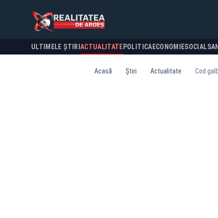
ULTIMELE ȘTIRI
ACTUALITATE
POLITICA
ECONOMIE
SOCIAL
SA
Acasă
Știri
Actualitate
Cod galb