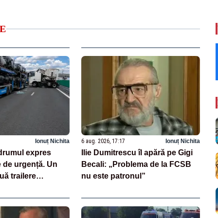
E
Ionuț Nichita
6 aug. 2026, 17:17
Ionuț Nichita
drumul expres
Ilie Dumitrescu îl apără pe Gigi
e de urgență. Un
Becali: „Problema de la FCSB
uă trailere
nu este patronul”
 mașini