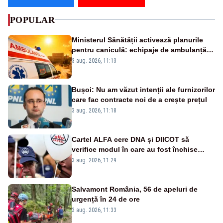
POPULAR
Ministerul Sănătății activează planurile
pentru caniculă: echipaje de ambulanță
suplimentate, stocuri de medicamente
3 aug. 2026, 11:13
verificate și puncte de apă în spațiile
publice
Bușoi: Nu am văzut intenții ale furnizorilor
care fac contracte noi de a crește prețul
3 aug. 2026, 11:18
Cartel ALFA cere DNA și DIICOT să
verifice modul în care au fost închise
centralele pe cărbune
3 aug. 2026, 11:29
Salvamont România, 56 de apeluri de
urgență în 24 de ore
3 aug. 2026, 11:33