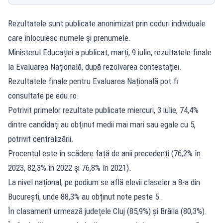
Rezultatele sunt publicate anonimizat prin coduri individuale
care înlocuiesc numele și prenumele.
Ministerul Educației a publicat, marți, 9 iulie, rezultatele finale
la Evaluarea Națională, după rezolvarea contestației.
Rezultatele finale pentru Evaluarea Națională pot fi
consultate pe edu.ro.
Potrivit primelor rezultate publicate miercuri, 3 iulie, 74,4%
dintre candidați au obţinut medii mai mari sau egale cu 5,
potrivit centralizării.
Procentul este în scădere față de anii precedenți (76,2% în
2023, 82,3% în 2022 și 76,8% în 2021).
La nivel național, pe podium se află elevii claselor a 8-a din
București, unde 88,3% au obținut note peste 5.
În clasament urmează județele Cluj (85,9%) și Brăila (80,3%).