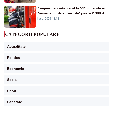
Pompierii au intervenit la 513 incendii în
România, în doar trei zile: peste 2.300 de
hectare de teren au fost afectate
3 aug. 2026, 11:11
CATEGORII POPULARE
Actualitate
Politica
Economie
Social
Sport
Sanatate