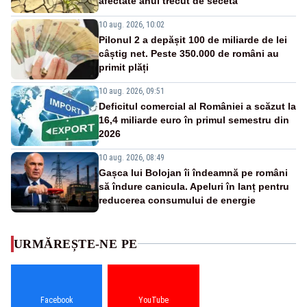
afectate anul trecut de secetă
10 aug. 2026, 10:02
Pilonul 2 a depășit 100 de miliarde de lei
câștig net. Peste 350.000 de români au
primit plăți
10 aug. 2026, 09:51
Deficitul comercial al României a scăzut la
16,4 miliarde euro în primul semestru din
2026
10 aug. 2026, 08:49
Gașca lui Bolojan îi îndeamnă pe români
să îndure canicula. Apeluri în lanț pentru
reducerea consumului de energie
URMĂREȘTE-NE PE
Facebook
YouTube