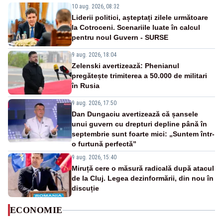
10 aug. 2026, 08:32
Liderii politici, așteptați zilele următoare
la Cotroceni. Scenariile luate în calcul
pentru noul Guvern - SURSE
9 aug. 2026, 18:04
Zelenski avertizează: Phenianul
pregătește trimiterea a 50.000 de militari
în Rusia
9 aug. 2026, 17:50
Dan Dungaciu avertizează că șansele
unui guvern cu drepturi depline până în
septembrie sunt foarte mici: „Suntem într-
o furtună perfectă”
9 aug. 2026, 15:40
Miruță cere o măsură radicală după atacul
de la Cluj. Legea dezinformării, din nou în
discuție
ECONOMIE