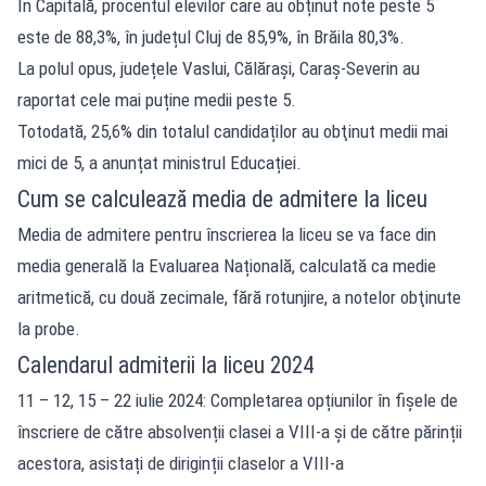
În Capitală, procentul elevilor care au obținut note peste 5
este de 88,3%, în județul Cluj de 85,9%, în Brăila 80,3%.
La polul opus, județele Vaslui, Călărași, Caraș-Severin au
raportat cele mai puține medii peste 5.
Totodată, 25,6% din totalul candidaților au obţinut medii mai
mici de 5, a anunțat ministrul Educației.
Cum se calculează media de admitere la liceu
Media de admitere pentru înscrierea la liceu se va face din
media generală la Evaluarea Națională, calculată ca medie
aritmetică, cu două zecimale, fără rotunjire, a notelor obţinute
la probe.
Calendarul admiterii la liceu 2024
11 – 12, 15 – 22 iulie 2024: Completarea opțiunilor în fișele de
înscriere de către absolvenții clasei a VIII-a și de către părinții
acestora, asistați de diriginții claselor a VIII-a