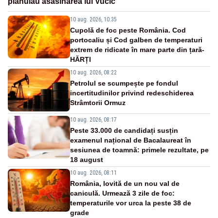
plănuiau asasinarea lui Vučić
10 aug. 2026, 10:35
Cupolă de foc peste România. Cod
portocaliu și Cod galben de temperaturi
extrem de ridicate în mare parte din țară-
HĂRȚI
10 aug. 2026, 08:22
Petrolul se scumpește pe fondul
incertitudinilor privind redeschiderea
Strâmtorii Ormuz
10 aug. 2026, 08:17
Peste 33.000 de candidați susțin
examenul național de Bacalaureat în
sesiunea de toamnă: primele rezultate, pe
18 august
10 aug. 2026, 08:11
România, lovită de un nou val de
caniculă. Urmează 3 zile de foc:
temperaturile vor urca la peste 38 de
grade