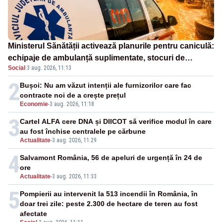
Ministerul Sănătății activează planurile pentru caniculă:
echipaje de ambulanță suplimentate, stocuri de
Social
·
3 aug. 2026, 11:13
medicamente verificate și puncte de apă în spațiile
publice
2
Bușoi: Nu am văzut intenții ale furnizorilor care fac
contracte noi de a crește prețul
Economie
-
3 aug. 2026, 11:18
3
Cartel ALFA cere DNA și DIICOT să verifice modul în care
au fost închise centralele pe cărbune
Actualitate
-
3 aug. 2026, 11:29
4
Salvamont România, 56 de apeluri de urgență în 24 de
ore
Actualitate
-
3 aug. 2026, 11:33
5
Pompierii au intervenit la 513 incendii în România, în
doar trei zile: peste 2.300 de hectare de teren au fost
afectate