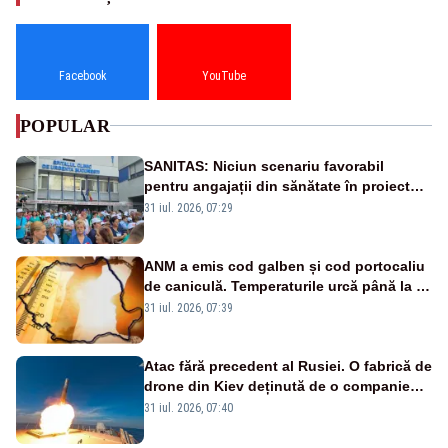
Facebook
YouTube
POPULAR
SANITAS: Niciun scenariu favorabil
pentru angajații din sănătate în proiectul
Legii salarizării
31 iul. 2026, 07:29
ANM a emis cod galben și cod portocaliu
de caniculă. Temperaturile urcă până la 38
de grade, iar nopțile devin tropicale
31 iul. 2026, 07:39
Atac fără precedent al Rusiei. O fabrică de
drone din Kiev deținută de o companie
americană, distrusă de o rachetă
31 iul. 2026, 07:40
rusească