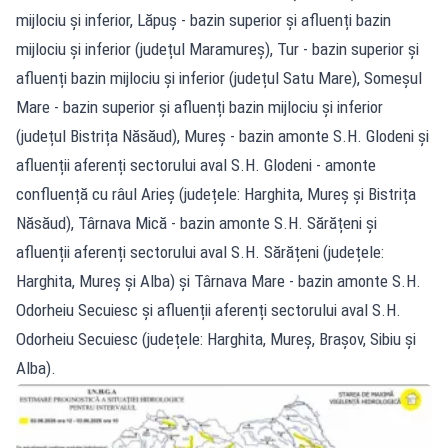
mijlociu și inferior, Lăpuș - bazin superior și afluenți bazin
mijlociu și inferior (județul Maramureș), Tur - bazin superior și
afluenți bazin mijlociu și inferior (județul Satu Mare), Someșul
Mare - bazin superior și afluenți bazin mijlociu și inferior
(județul Bistrița Năsăud), Mureș - bazin amonte S.H. Glodeni și
afluenții aferenți sectorului aval S.H. Glodeni - amonte
confluență cu râul Arieș (județele: Harghita, Mureș și Bistrița
Năsăud), Târnava Mică - bazin amonte S.H. Sărățeni și
afluenții aferenți sectorului aval S.H. Sărățeni (județele:
Harghita, Mureș și Alba) și Târnava Mare - bazin amonte S.H.
Odorheiu Secuiesc și afluenții aferenți sectorului aval S.H.
Odorheiu Secuiesc (județele: Harghita, Mureș, Brașov, Sibiu și
Alba).