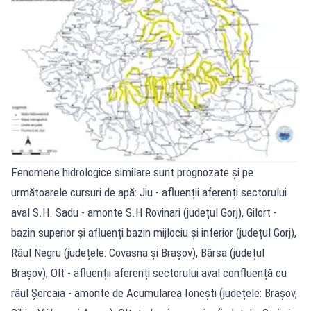
Fenomene hidrologice similare sunt prognozate și pe
următoarele cursuri de apă: Jiu - afluenții aferenți sectorului
aval S.H. Sadu - amonte S.H Rovinari (județul Gorj), Gilort -
bazin superior și afluenți bazin mijlociu și inferior (județul Gorj),
Râul Negru (județele: Covasna și Brașov), Bârsa (județul
Brașov), Olt - afluenții aferenți sectorului aval confluență cu
râul Șercaia - amonte de Acumularea Ionești (județele: Brașov,