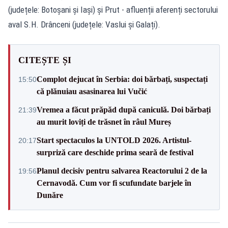
(județele: Botoșani și Iași) și Prut - afluenții aferenți sectorului
aval S.H. Drânceni (județele: Vaslui și Galați).
CITEȘTE ȘI
Complot dejucat în Serbia: doi bărbați, suspectați
15:50
că plănuiau asasinarea lui Vučić
Vremea a făcut prăpăd după caniculă. Doi bărbați
21:39
au murit loviți de trăsnet în râul Mureș
Start spectaculos la UNTOLD 2026. Artistul-
20:17
surpriză care deschide prima seară de festival
Planul decisiv pentru salvarea Reactorului 2 de la
19:56
Cernavodă. Cum vor fi scufundate barjele în
Dunăre