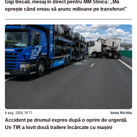
Gigi Becali, mesaj în direct pentru MM Stoica: „Mă
oprește când vreau să arunc milioane pe transferuri”
6 aug. 2026, 18:11
Ionuț Nichita
Accident pe drumul expres după o oprire de urgență.
Un TIR a lovit două trailere încărcate cu mașini