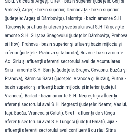
Sibiu, Vâlcea și Argeș), Olteț - bazin superior (județele: Gorj și
Vâlcea), Argeș - bazin superior, Dâmbovița - bazin superior
(județele: Argeș și Dâmbovița), Ialomița - bazin amonte S.H.
Târgoviște și afluenții aferenți sectorului aval S.H Târgoviște -
amonte S.H. Siliștea Snagovului (județele: Dâmbovița, Prahova
și Ilfov), Prahova - bazin superior și afluenți bazin mijlociu și
inferior (județele: Prahova și Ialomița), Buzău - bazin amonte
Ac. Siriu și afluenții aferenți sectorului aval de Acumularea
Siriu - amonte S.H. Banița (județele: Brașov, Covasna, Buzău și
Prahova), Râmnicu Sărat (județele: Vrancea și Buzău), Putna -
bazin superior și afluenți bazin mijlociu și inferior (județul
Vrancea), Bârlad - bazin amonte S.H. Negrești și afluenții
aferenți sectorului aval S.H. Negrești (județele: Neamț, Vaslui,
Iași, Bacău, Vrancea și Galați), Siret - afluenții de stânga
aferenți sectorului aval S.H Lungoci (județul Galați), Jijia -
afluenții aferenți sectorului aval confluență cu râul Sitna