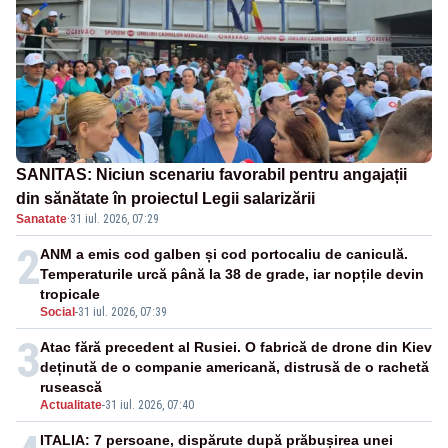
SANITAS: Niciun scenariu favorabil pentru angajații
din sănătate în proiectul Legii salarizării
Sanatate
·
31 iul. 2026, 07:29
2
ANM a emis cod galben și cod portocaliu de caniculă.
Temperaturile urcă până la 38 de grade, iar nopțile devin
tropicale
Social
-
31 iul. 2026, 07:39
3
Atac fără precedent al Rusiei. O fabrică de drone din Kiev
deținută de o companie americană, distrusă de o rachetă
rusească
Actualitate
-
31 iul. 2026, 07:40
ITALIA: 7 persoane, dispărute după prăbușirea unei