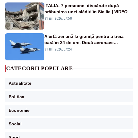
ITALIA: 7 persoane, dispărute după
prăbușirea unei clădiri în Sicilia | VIDEO
31 iul. 2026, 07:50
Alertă aeriană la graniță pentru a treia
oară în 24 de ore. Două aeronave
Eurofighter britanice au fost ridicate de la
31 iul. 2026, 07:24
sol
CATEGORII POPULARE
Actualitate
Politica
Economie
Social
Sport