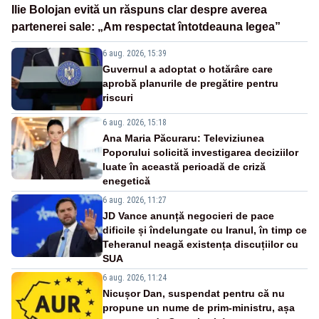
Ilie Bolojan evită un răspuns clar despre averea
partenerei sale: „Am respectat întotdeauna legea”
6 aug. 2026, 15:39
Guvernul a adoptat o hotărâre care
aprobă planurile de pregătire pentru
riscuri
6 aug. 2026, 15:18
Ana Maria Păcuraru: Televiziunea
Poporului solicită investigarea deciziilor
luate în această perioadă de criză
enegetică
6 aug. 2026, 11:27
JD Vance anunță negocieri de pace
dificile și îndelungate cu Iranul, în timp ce
Teheranul neagă existența discuțiilor cu
SUA
6 aug. 2026, 11:24
Nicușor Dan, suspendat pentru că nu
propune un nume de prim-ministru, așa