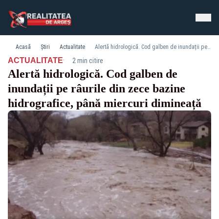
Acasă
Știri
Actualitate
Alertă hidrologică. Cod galben de inundații pe râurile din zece bazine hidrografice, până miercuri dimineață
·
ACTUALITATE
2 min citire
Alertă hidrologică. Cod galben de
inundații pe râurile din zece bazine
hidrografice, până miercuri dimineață