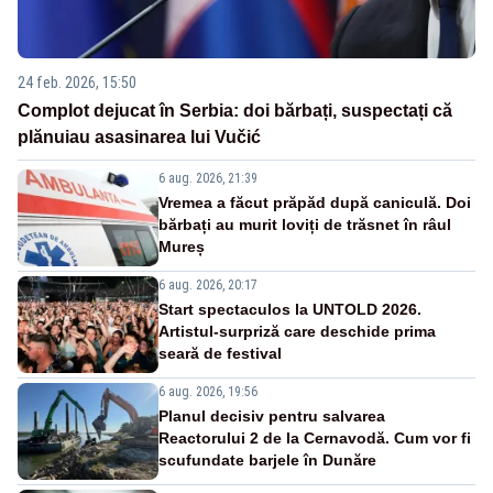
24 feb. 2026, 15:50
Complot dejucat în Serbia: doi bărbați, suspectați că
plănuiau asasinarea lui Vučić
6 aug. 2026, 21:39
Vremea a făcut prăpăd după caniculă. Doi
bărbați au murit loviți de trăsnet în râul
Mureș
6 aug. 2026, 20:17
Start spectaculos la UNTOLD 2026.
Artistul-surpriză care deschide prima
seară de festival
6 aug. 2026, 19:56
Planul decisiv pentru salvarea
Reactorului 2 de la Cernavodă. Cum vor fi
scufundate barjele în Dunăre