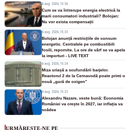
6 aug. 2026, 15:36
Cum se va întrerupe energia electrică la
marii consumatori industriali? Bolojan:
Nu vor exista compensații
6 aug. 2026, 15:33
Bolojan anunță restricțiile de consum
energetic. Centralele pe combustibili
fosili, repornite. La ore de vârf se va apela
la importuri - LIVE TEXT
6 aug. 2026, 15:24
Miza uriașă a scufundării barjelor.
Reactorul 2 de la Cernavodă poate primi o
nouă „gură de oxigen”
6 aug. 2026, 15:23
Alexandru Nazare, veste bună: Economia
României va crește în 2027, iar inflația va
scădea
URMĂREȘTE-NE PE