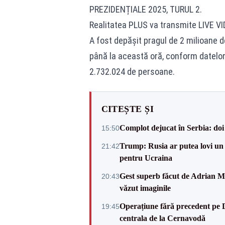
PREZIDENȚIALE 2025, TURUL 2.
Realitatea PLUS va transmite LIVE VID
A fost depășit pragul de 2 milioane 
până la această oră, conform datelor
2.732.024 de persoane.
CITEȘTE ȘI
Complot dejucat în Serbia: doi 
15:50
Trump: Rusia ar putea lovi un
21:42
pentru Ucraina
Gest superb făcut de Adrian Mu
20:43
văzut imaginile
Operațiune fără precedent pe 
19:45
centrala de la Cernavodă