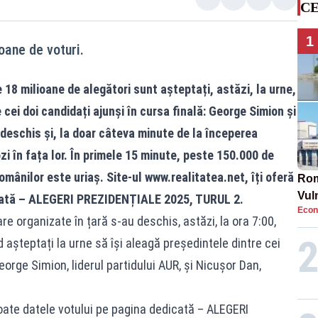
CE
1
oane de voturi.
18 milioane de alegători sunt așteptați, astăzi, la urne,
 cei doi candidați ajunși în cursa finală: George Simion și
 deschis și, la doar câteva minute de la începerea
i în fața lor. În primele 15 minute, peste 150.000 de
omânilor este uriaș. Site-ul
www.realitatea.net
, îți oferă
Rom
Vul
cată –
ALEGERI PREZIDENȚIALE 2025, TURUL 2
.
Econ
pun
e organizate în țară s-au deschis, astăzi, la ora 7:00,
cun
 așteptați la urne să își aleagă președintele dintre cei
eorge Simion, liderul partidului AUR, și Nicușor Dan,
 toate datele votului pe pagina dedicată – ALEGERI