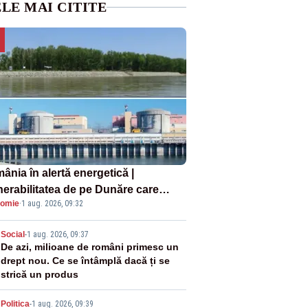
LE MAI CITITE
ânia în alertă energetică |
nerabilitatea de pe Dunăre care
omie
·
1 aug. 2026, 09:32
e în pericol Centrala Cernavodă era
oscută de pe vremea lui Ceaușescu
2
Social
-
1 aug. 2026, 09:37
De azi, milioane de români primesc un
drept nou. Ce se întâmplă dacă ți se
strică un produs
Politica
-
1 aug. 2026, 09:39