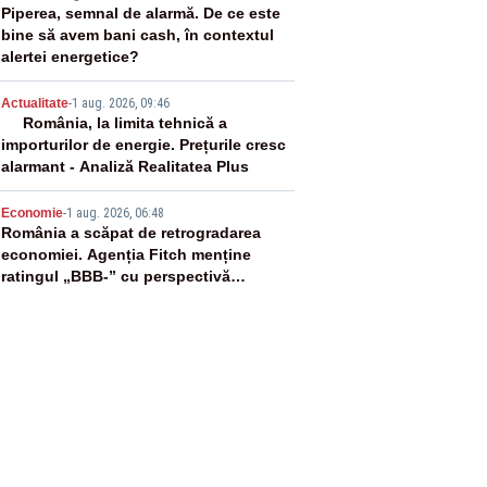
3
Piperea, semnal de alarmă. De ce este
bine să avem bani cash, în contextul
alertei energetice?
4
Actualitate
-
1 aug. 2026, 09:46
România, la limita tehnică a
importurilor de energie. Prețurile cresc
alarmant - Analiză Realitatea Plus
5
Economie
-
1 aug. 2026, 06:48
România a scăpat de retrogradarea
economiei. Agenția Fitch menține
ratingul „BBB-” cu perspectivă
negativă