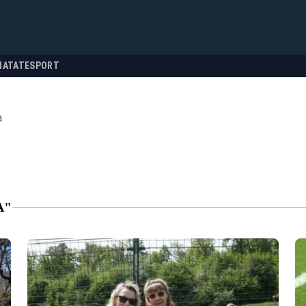
NATATE
SPORT
a
A"