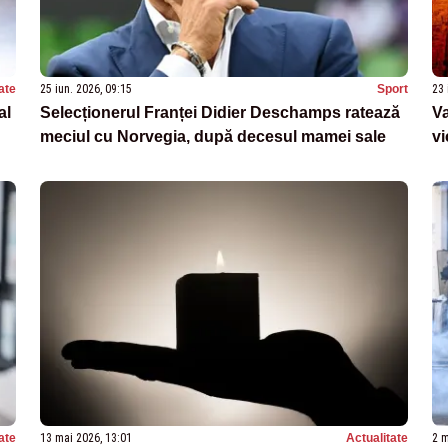
ate
25 iun. 2026, 09:15
Sport
23 
al
Selecționerul Franței Didier Deschamps ratează
Va
meciul cu Norvegia, după decesul mamei sale
vi
ate
13 mai 2026, 13:01
Actualitate
2 m