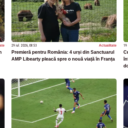
ate
29 iul. 2026, 08:53
Actualitate
19 
n
Premieră pentru România: 4 urși din Sanctuarul
C
AMP Libearty pleacă spre o nouă viață în Franța
în
do