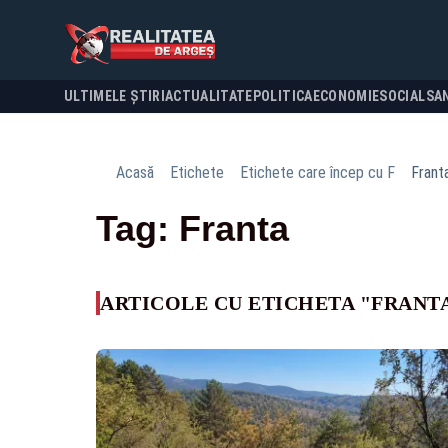
ULTIMELE ȘTIRI
ACTUALITATE
POLITICA
ECONOMIE
SOCIAL
SA
Acasă
Etichete
Etichete care încep cu F
Frant
Tag: Franta
ARTICOLE CU ETICHETA "FRANT