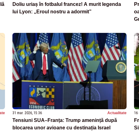
lă
Doliu uriaș în fotbalul francez! A murit legenda
Pr
lui Lyon: „Eroul nostru a adormit”
oa
G
ate
31 mar. 2026, 15:36
Actualitate
16 
Tensiuni SUA–Franța: Trump amenință după
Fr
blocarea unor avioane cu destinația Israel
Si