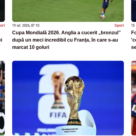
ort
19 iul. 2026, 07:10
Sport
15 
Cupa Mondială 2026. Anglia a cucerit „bronzul”
Fo
i
după un meci incredibil cu Franța, în care s-au
'c
marcat 10 goluri
se