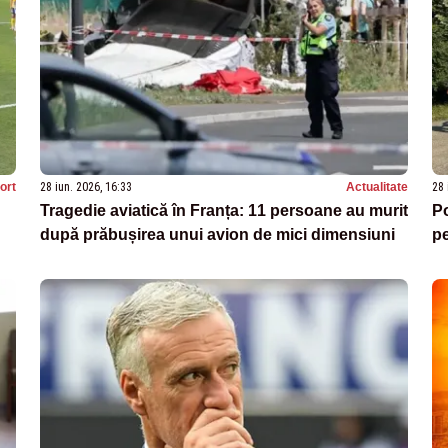
ort
28 iun. 2026, 16:33
Actualitate
28 
Tragedie aviatică în Franța: 11 persoane au murit
Po
după prăbușirea unui avion de mici dimensiuni
pe