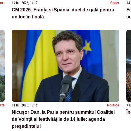
ort
14 iul. 2026, 14:17
Sport
14 
CM 2026: Franța și Spania, duel de gală pentru
Fo
un loc în finală
se
ate
11 iul. 2026, 13:12
Politica
9 i
Nicușor Dan, la Paris pentru summitul Coaliției
În
de Voință și festivitățile de 14 iulie: agenda
președintelui