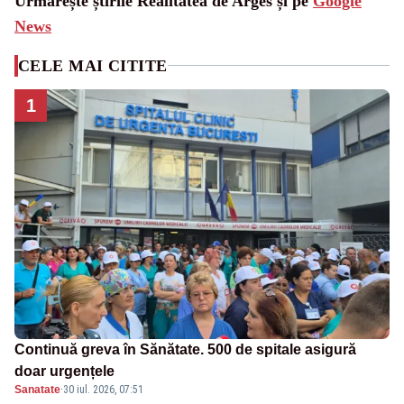
Urmărește știrile Realitatea de Arges și pe
Google
News
CELE MAI CITITE
1
Continuă greva în Sănătate. 500 de spitale asigură
doar urgențele
Sanatate
·
30 iul. 2026, 07:51