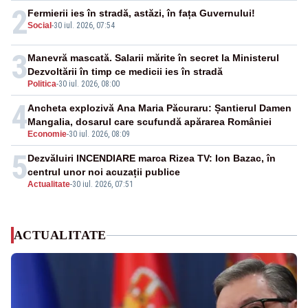
2
Fermierii ies în stradă, astăzi, în fața Guvernului!
Social
-
30 iul. 2026, 07:54
3
Manevră mascată. Salarii mărite în secret la Ministerul
Dezvoltării în timp ce medicii ies în stradă
Politica
-
30 iul. 2026, 08:00
4
Ancheta explozivă Ana Maria Păcuraru: Șantierul Damen
Mangalia, dosarul care scufundă apărarea României
Economie
-
30 iul. 2026, 08:09
5
Dezvăluiri INCENDIARE marca Rizea TV: Ion Bazac, în
centrul unor noi acuzații publice
Actualitate
-
30 iul. 2026, 07:51
ACTUALITATE