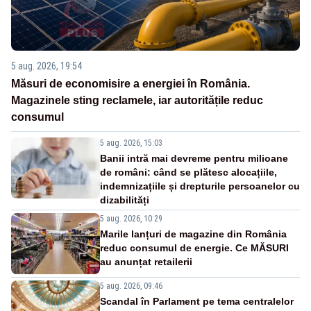
5 aug. 2026, 19:54
Măsuri de economisire a energiei în România.
Magazinele sting reclamele, iar autoritățile reduc
consumul
5 aug. 2026, 15:03
Banii intră mai devreme pentru milioane
de români: când se plătesc alocațiile,
indemnizațiile și drepturile persoanelor cu
dizabilități
5 aug. 2026, 10:29
Marile lanțuri de magazine din România
reduc consumul de energie. Ce MĂSURI
au anunțat retailerii
5 aug. 2026, 09:46
Scandal în Parlament pe tema centralelor