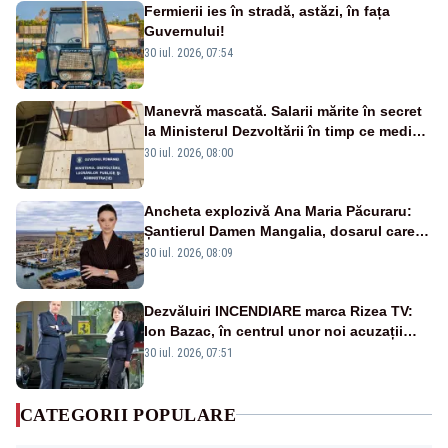
Fermierii ies în stradă, astăzi, în fața
Guvernului!
30 iul. 2026, 07:54
Manevră mascată. Salarii mărite în secret
la Ministerul Dezvoltării în timp ce medicii
ies în stradă
30 iul. 2026, 08:00
Ancheta explozivă Ana Maria Păcuraru:
Șantierul Damen Mangalia, dosarul care
scufundă apărarea României
30 iul. 2026, 08:09
Dezvăluiri INCENDIARE marca Rizea TV:
Ion Bazac, în centrul unor noi acuzații
publice
30 iul. 2026, 07:51
CATEGORII POPULARE