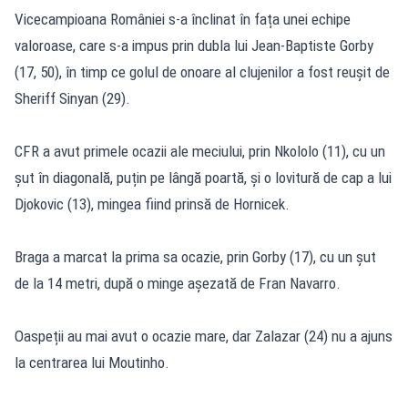
Vicecampioana României s-a înclinat în fața unei echipe
valoroase, care s-a impus prin dubla lui Jean-Baptiste Gorby
(17, 50), în timp ce golul de onoare al clujenilor a fost reușit de
Sheriff Sinyan (29).
CFR a avut primele ocazii ale meciului, prin Nkololo (11), cu un
șut în diagonală, puțin pe lângă poartă, și o lovitură de cap a lui
Djokovic (13), mingea fiind prinsă de Hornicek.
Braga a marcat la prima sa ocazie, prin Gorby (17), cu un șut
de la 14 metri, după o minge așezată de Fran Navarro.
Oaspeții au mai avut o ocazie mare, dar Zalazar (24) nu a ajuns
la centrarea lui Moutinho.