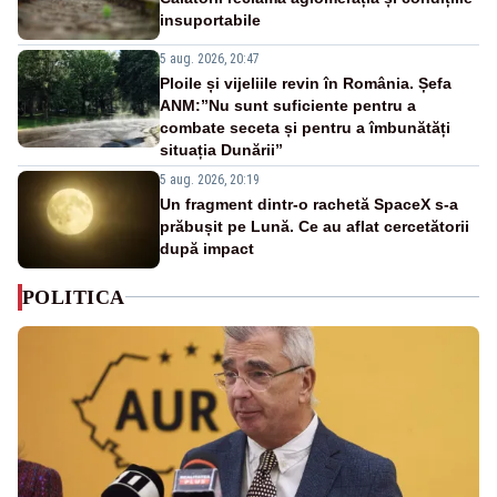
insuportabile
5 aug. 2026, 20:47
Ploile și vijeliile revin în România. Șefa
ANM:”Nu sunt suficiente pentru a
combate seceta și pentru a îmbunătăți
situația Dunării”
5 aug. 2026, 20:19
Un fragment dintr-o rachetă SpaceX s-a
prăbușit pe Lună. Ce au aflat cercetătorii
după impact
POLITICA