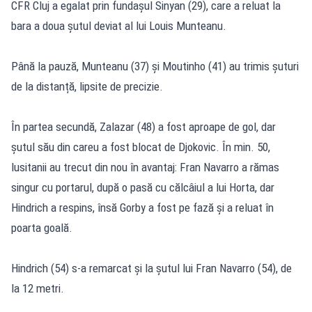
CFR Cluj a egalat prin fundașul Sinyan (29), care a reluat la
bara a doua șutul deviat al lui Louis Munteanu.
Până la pauză, Munteanu (37) și Moutinho (41) au trimis șuturi
de la distanță, lipsite de precizie.
În partea secundă, Zalazar (48) a fost aproape de gol, dar
șutul său din careu a fost blocat de Djokovic. În min. 50,
lusitanii au trecut din nou în avantaj: Fran Navarro a rămas
singur cu portarul, după o pasă cu călcâiul a lui Horta, dar
Hindrich a respins, însă Gorby a fost pe fază și a reluat în
poarta goală.
Hindrich (54) s-a remarcat și la șutul lui Fran Navarro (54), de
la 12 metri.