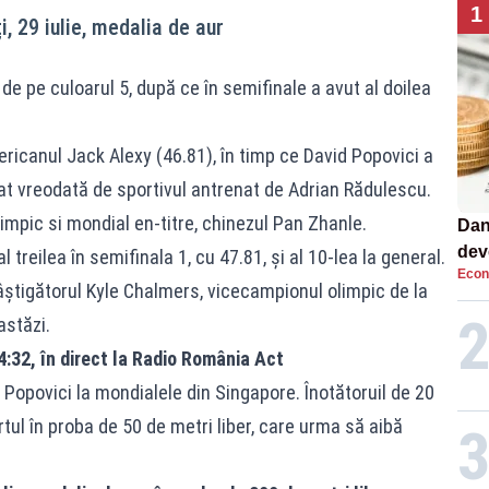
1
, 29 iulie, medalia de aur
 de pe culoarul 5, după ce în semifinale a avut al doilea
ericanul Jack Alexy (46.81), în timp ce David Popovici a
tat vreodată de sportivul antrenat de Adrian Rădulescu.
limpic si mondial en-titre, chinezul Pan Zhanle.
Dan
dev
l treilea în semifinala 1, cu 47.81, şi al 10-lea la general.
Econ
viit
âștigătorul Kyle Chalmers, vicecampionul olimpic de la
astăzi.
14:32, în direct la Radio România Act
 Popovici la mondialele din Singapore. Înotătoruil de 20
tul în proba de 50 de metri liber, care urma să aibă