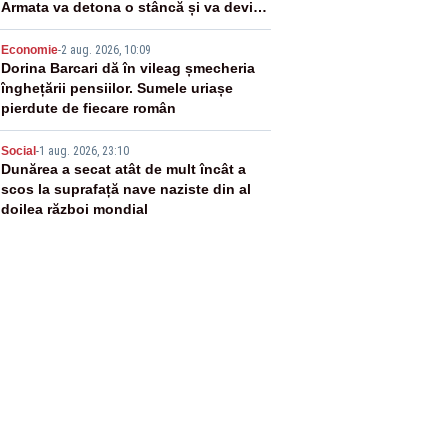
Armata va detona o stâncă și va devia
apa fluviului - IMAGINI AERIENE
4
Economie
-
2 aug. 2026, 10:09
Dorina Barcari dă în vileag șmecheria
înghețării pensiilor. Sumele uriașe
pierdute de fiecare român
5
Social
-
1 aug. 2026, 23:10
Dunărea a secat atât de mult încât a
scos la suprafață nave naziste din al
doilea război mondial