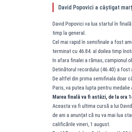
David Popovici a câștigat marți
David Popovici va lua startul în finală
timp la general.
Cel mai rapid în semifinale a fost am
terminat cu 46.84. al doilea timp îno
In afara finalei a rămas, campionul o
Detinătorul recordului (46.40) a fost a
De altfel din prima semifinala doar c
Paris, va putea lupta pentru medalie 
Marea finală va fi ast
ăzi
, de la ora 
Aceasta va fi ultima cursă a lui David
de ani a anunțat că nu va mai lua star
calificările vineri, 1 august.