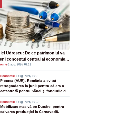
iel Udrescu: De ce patrimoniul va
eni conceptul central al economiei
omie
·
2 aug. 2026, 09:22
oare?
2
Economie
-
2 aug. 2026, 10:01
Piperea (AUR): România a evitat
retrogradarea la junk pentru că era o
catastrofă pentru bănci și fondurile de
pensii
3
Economie
-
2 aug. 2026, 10:07
Mobilizare masivă pe Dunăre, pentru
salvarea producției la Cernavodă.