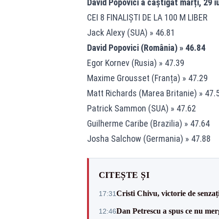
David Popovici a câștigat marți, 29 iu
CEI 8 FINALIŞTI DE LA 100 M LIBER
Jack Alexy (SUA) » 46.81
David Popovici (România) » 46.84
Egor Kornev (Rusia) » 47.39
Maxime Grousset (Franța) » 47.29
Matt Richards (Marea Britanie) » 47.
Patrick Sammon (SUA) » 47.62
Guilherme Caribe (Brazilia) » 47.64
Josha Salchow (Germania) » 47.88
CITEȘTE ȘI
Cristi Chivu, victorie de senzaț
17:31
Dan Petrescu a spus ce nu merg
12:46