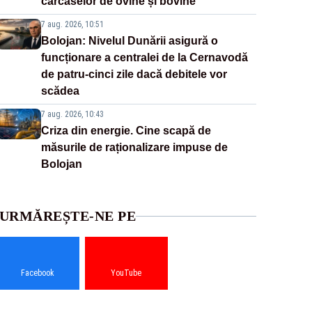
carcaselor de ovine și bovine
7 aug. 2026, 10:51
Bolojan: Nivelul Dunării asigură o
funcționare a centralei de la Cernavodă
de patru-cinci zile dacă debitele vor
scădea
7 aug. 2026, 10:43
Criza din energie. Cine scapă de
măsurile de raționalizare impuse de
Bolojan
URMĂREȘTE-NE PE
Facebook
YouTube