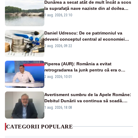
Dunărea a secat atât de mult încât a scos
la suprafață nave naziste din al doilea
război mondial
1 aug. 2026, 23:10
Daniel Udrescu: De ce patrimoniul va
deveni conceptul central al economiei
viitoare?
2 aug. 2026, 09:22
Piperea (AUR): România a evitat
retrogradarea la junk pentru că era o
catastrofă pentru bănci și fondurile de
2 aug. 2026, 10:01
pensii
Avertisment sumbru de la Apele Române:
Debitul Dunării va continua să scadă.
Cernavodă s-ar putea închide în 4 zile
1 aug. 2026, 18:08
CATEGORII POPULARE