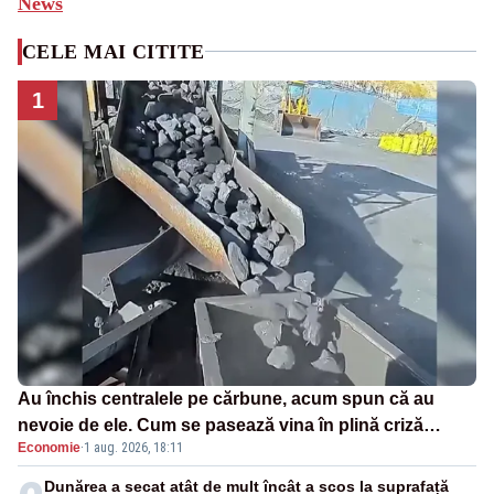
News
CELE MAI CITITE
1
Au închis centralele pe cărbune, acum spun că au
nevoie de ele. Cum se pasează vina în plină criză
Economie
·
1 aug. 2026, 18:11
energetică
Dunărea a secat atât de mult încât a scos la suprafață