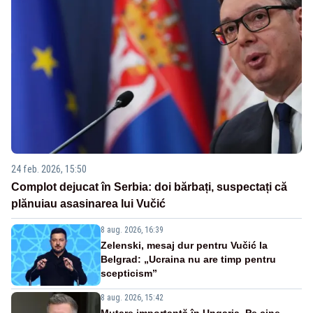
24 feb. 2026, 15:50
Complot dejucat în Serbia: doi bărbați, suspectați că
plănuiau asasinarea lui Vučić
8 aug. 2026, 16:39
Zelenski, mesaj dur pentru Vučić la
Belgrad: „Ucraina nu are timp pentru
scepticism”
8 aug. 2026, 15:42
Mutare importantă în Ungaria. Pe cine