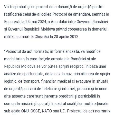
Va fi aprobat şi un proiect de ordonanţă de urgenţă pentru
ratificarea celui de-al doilea Protocol de amendare, semnat la
Bucureşti la 24 mai 2024, a Acordului între Guvernul României
şi Guvernul Republicii Moldova privind cooperarea în domeniul
militar, semnat la Chişinău la 20 aprilie 2012.
"Proiectul de act normativ, în forma anexată, va modifica
modalitatea în care forţele armate ale României şi ale
Republicii Moldova se vor putea sprijini reciproc, în baza unei
analize de oportunitate, de la caz la caz, prin oferirea de sprijin
logistic, de transport, financiar, medical şi evacuare în situaţii
de urgenţă, servicii de telefonie şi internet, precum şi în orice
alte aspecte care sunt inerente pregătirii şi participării în
comun la misiuni şi operaţii în cadrul coaliţiilor multinaţionale
sub egida ONU, OSCE, NATO sau UE. Proiectul de act normativ