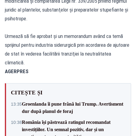
modificarea şi completarea Legii nr. 339/2005 privind regimul
juridic al plantelor, substanţelor şi preparatelor stupefiante şi
psihotrope.
Urmează să fie aprobat şi un memorandum având ca temă
sprijinul pentru industria siderurgică prin acordarea de ajutoare
de stat în vederea facilitării tranziţiei la neutralitatea
climatică.
AGERPRES
CITEȘTE ȘI
Groenlanda îi pune frână lui Trump. Avertisment
13:35
dur după planul de foraj
România își păstrează ratingul recomandat
10:38
investițiilor. Un semnal pozitiv, dar și un