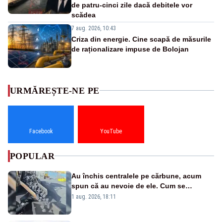
de patru-cinci zile dacă debitele vor
scădea
7 aug. 2026, 10:43
Criza din energie. Cine scapă de măsurile
de raționalizare impuse de Bolojan
URMĂREȘTE-NE PE
Facebook
YouTube
POPULAR
Au închis centralele pe cărbune, acum
spun că au nevoie de ele. Cum se
pasează vina în plină criză energetică
1 aug. 2026, 18:11