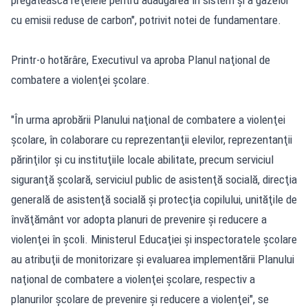
cu emisii reduse de carbon", potrivit notei de fundamentare.
Printr-o hotărâre, Executivul va aproba Planul naţional de
combatere a violenţei şcolare.
"În urma aprobării Planului naţional de combatere a violenţei
şcolare, în colaborare cu reprezentanţii elevilor, reprezentanţii
părinţilor şi cu instituţiile locale abilitate, precum serviciul
siguranţă şcolară, serviciul public de asistenţă socială, direcţia
generală de asistenţă socială şi protecţia copilului, unităţile de
învăţământ vor adopta planuri de prevenire şi reducere a
violenţei în şcoli. Ministerul Educaţiei şi inspectoratele şcolare
au atribuţii de monitorizare şi evaluarea implementării Planului
naţional de combatere a violenţei şcolare, respectiv a
planurilor şcolare de prevenire şi reducere a violenţei", se