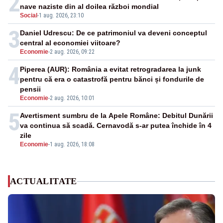
2
nave naziste din al doilea război mondial
Social
-
1 aug. 2026, 23:10
3
Daniel Udrescu: De ce patrimoniul va deveni conceptul
central al economiei viitoare?
Economie
-
2 aug. 2026, 09:22
4
Piperea (AUR): România a evitat retrogradarea la junk
pentru că era o catastrofă pentru bănci și fondurile de
pensii
Economie
-
2 aug. 2026, 10:01
5
Avertisment sumbru de la Apele Române: Debitul Dunării
va continua să scadă. Cernavodă s-ar putea închide în 4
zile
Economie
-
1 aug. 2026, 18:08
ACTUALITATE