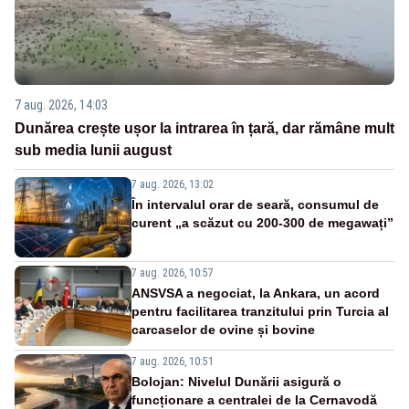
7 aug. 2026, 14:03
Dunărea crește ușor la intrarea în țară, dar rămâne mult
sub media lunii august
7 aug. 2026, 13:02
În intervalul orar de seară, consumul de
curent „a scăzut cu 200-300 de megawați”
7 aug. 2026, 10:57
ANSVSA a negociat, la Ankara, un acord
pentru facilitarea tranzitului prin Turcia al
carcaselor de ovine și bovine
7 aug. 2026, 10:51
Bolojan: Nivelul Dunării asigură o
funcționare a centralei de la Cernavodă