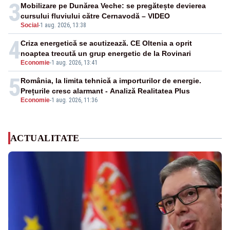
3
Mobilizare pe Dunărea Veche: se pregătește devierea
cursului fluviului către Cernavodă – VIDEO
Social
-
1 aug. 2026, 13:38
4
Criza energetică se acutizează. CE Oltenia a oprit
noaptea trecută un grup energetic de la Rovinari
Economie
-
1 aug. 2026, 13:41
5
România, la limita tehnică a importurilor de energie.
Prețurile cresc alarmant - Analiză Realitatea Plus
Economie
-
1 aug. 2026, 11:36
ACTUALITATE