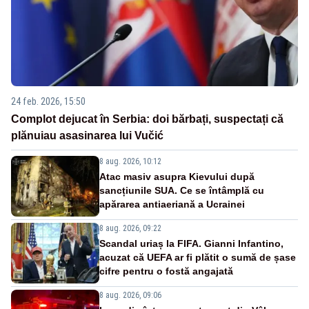
24 feb. 2026, 15:50
Complot dejucat în Serbia: doi bărbați, suspectați că
plănuiau asasinarea lui Vučić
8 aug. 2026, 10:12
Atac masiv asupra Kievului după
sancțiunile SUA. Ce se întâmplă cu
apărarea antiaeriană a Ucrainei
8 aug. 2026, 09:22
Scandal uriaș la FIFA. Gianni Infantino,
acuzat că UEFA ar fi plătit o sumă de șase
cifre pentru o fostă angajată
8 aug. 2026, 09:06