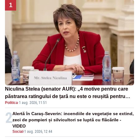
1
Niculina Stelea (senator AUR): „4 motive pentru care
păstrarea ratingului de țară nu este o reușită pentru
Politica
·
1 aug. 2026, 11:51
Guvernul Bolojan”
2
Alertă în Caraș-Severin: incendiile de vegetație se extind,
zeci de pompieri și silvicultori se luptă cu flăcările -
VIDEO
Social
-
1 aug. 2026, 12:44