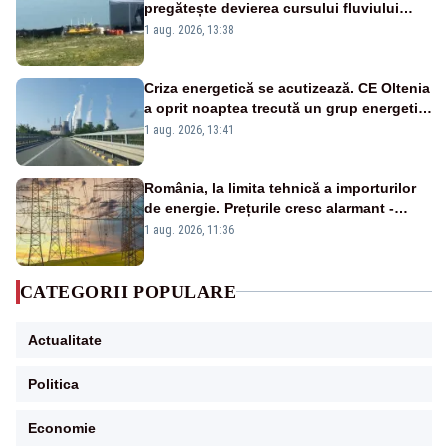
pregătește devierea cursului fluviului
către Cernavodă – VIDEO
1 aug. 2026, 13:38
Criza energetică se acutizează. CE Oltenia
a oprit noaptea trecută un grup energetic
de la Rovinari
1 aug. 2026, 13:41
România, la limita tehnică a importurilor
de energie. Prețurile cresc alarmant -
Analiză Realitatea Plus
1 aug. 2026, 11:36
CATEGORII POPULARE
Actualitate
Politica
Economie