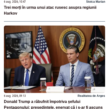
6 aug. 2026, 10:47
Stoica Marian
Trei morți în urma unui atac rusesc asupra regiunii
Harkov
6 aug. 2026, 09:13
Realitatea de Arges
Donald Trump a răbufnit împotriva șefului
Pentagonului: președintele, enervat că i s-ar fi ascuns