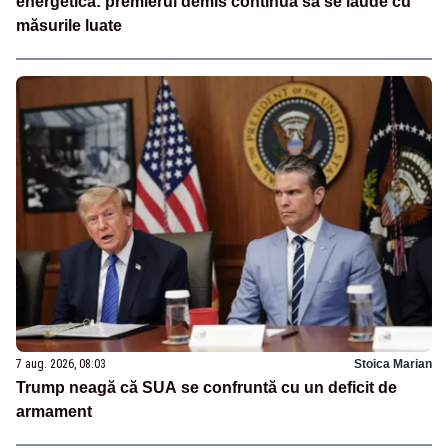
energetică: premierul demis continuă să se laude cu
măsurile luate
7 aug. 2026, 08:03
Stoica Marian
Trump neagă că SUA se confruntă cu un deficit de
armament