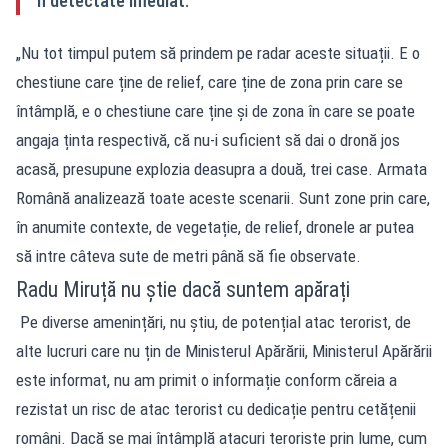
fi detectate imediat.
„Nu tot timpul putem să prindem pe radar aceste situații. E o
chestiune care ține de relief, care ține de zona prin care se
întâmplă, e o chestiune care ține și de zona în care se poate
angaja ținta respectivă, că nu-i suficient să dai o dronă jos
acasă, presupune explozia deasupra a două, trei case. Armata
Română analizează toate aceste scenarii. Sunt zone prin care,
în anumite contexte, de vegetație, de relief, dronele ar putea
să intre câteva sute de metri până să fie observate.
Radu Miruță nu știe dacă suntem apărați
Pe diverse amenințări, nu știu, de potențial atac terorist, de
alte lucruri care nu țin de Ministerul Apărării, Ministerul Apărării
este informat, nu am primit o informație conform căreia a
rezistat un risc de atac terorist cu dedicație pentru cetățenii
români. Dacă se mai întâmplă atacuri teroriste prin lume, cum