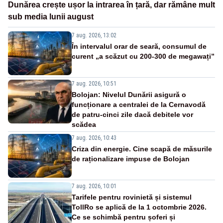
Dunărea crește ușor la intrarea în țară, dar rămâne mult
sub media lunii august
7 aug. 2026, 13:02
În intervalul orar de seară, consumul de
curent „a scăzut cu 200-300 de megawați”
7 aug. 2026, 10:51
Bolojan: Nivelul Dunării asigură o
funcționare a centralei de la Cernavodă
de patru-cinci zile dacă debitele vor
scădea
7 aug. 2026, 10:43
Criza din energie. Cine scapă de măsurile
de raționalizare impuse de Bolojan
7 aug. 2026, 10:01
Tarifele pentru rovinietă și sistemul
TollRo se aplică de la 1 octombrie 2026.
Ce se schimbă pentru șoferi și