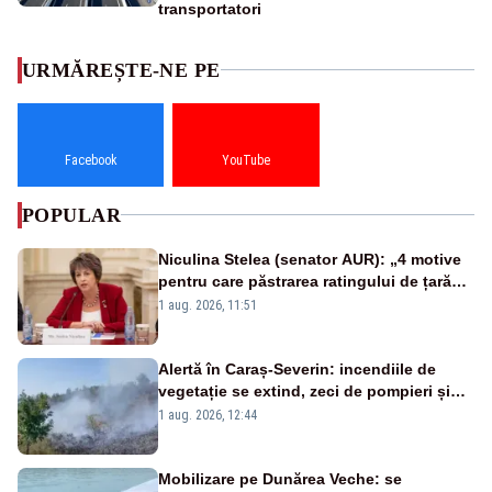
transportatori
URMĂREȘTE-NE PE
Facebook
YouTube
POPULAR
Niculina Stelea (senator AUR): „4 motive
pentru care păstrarea ratingului de țară
nu este o reușită pentru Guvernul
1 aug. 2026, 11:51
Bolojan”
Alertă în Caraș-Severin: incendiile de
vegetație se extind, zeci de pompieri și
silvicultori se luptă cu flăcările - VIDEO
1 aug. 2026, 12:44
Mobilizare pe Dunărea Veche: se