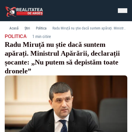
Acasă
Știri
Politica
Radu Miruță nu știe dacă suntem apărați. Ministrul Apărării, declarații șocante: „Nu putem să depistăm toate dronele”
·
POLITICA
1 min citire
Radu Miruță nu știe dacă suntem
apărați. Ministrul Apărării, declarații
șocante: „Nu putem să depistăm toate
dronele”