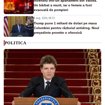
Incendiu într-un apartament din Vâlcea.
Un bărbat a murit, iar o femeie a fost
evacuată de pompieri
8 aug. 2026, 08:53
Trump pune 1 miliard de dolari pe masa
Columbiei pentru războiul antidrog. Noul
președinte promite o ofensivă
POLITICA