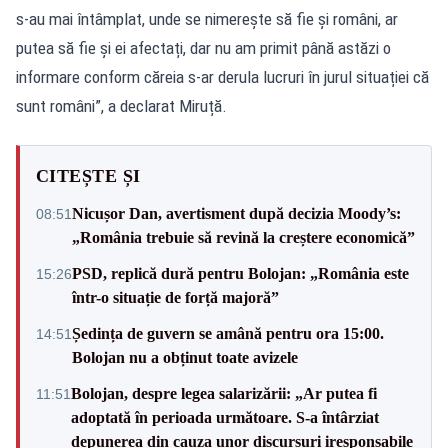
s-au mai întâmplat, unde se nimerește să fie și români, ar
putea să fie și ei afectați, dar nu am primit până astăzi o
informare conform căreia s-ar derula lucruri în jurul situației că
sunt români”, a declarat Miruță.
CITEȘTE ȘI
Nicușor Dan, avertisment după decizia Moody’s:
08:51
„România trebuie să revină la creștere economică”
PSD, replică dură pentru Bolojan: „România este
15:26
într-o situație de forță majoră”
Ședința de guvern se amână pentru ora 15:00.
14:51
Bolojan nu a obținut toate avizele
Bolojan, despre legea salarizării: „Ar putea fi
11:51
adoptată în perioada următoare. S-a întârziat
depunerea din cauza unor discursuri iresponsabile