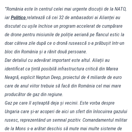
”România este în centrul celei mai urgente discuții de la NATO,
iar
Politico
relatează că cei 32 de ambasadori ai Alianței au
discutat cu ușile închise un program accelerat de cumpărare
de drone pentru misiunile de poliție aeriană pe flancul estic la
doar câteva zile după ce o dronă rusească s-a prăbușit într-un
bloc din România și a rănit două persoane.
Dar detaliul cu adevărat important este altul. Aliații au
identificat ca țintă posibilă infrastructura critică din Marea
Neagră, explicit Neptun Deep, proiectul de 4 miliarde de euro
care de anul viitor trebuie să facă din România cel mai mare
producător de gaz din regiune.
Gaz pe care îl așteaptă deja și vecinii. Este vorba despre
Ungaria care și-ar acoperi de aici un sfert din înlocuirea gazului
rusesc, reprezentând un semnal pozitiv. Comandamentul militar
de la Mons s-a arătat deschis să mute mai multe sisteme de