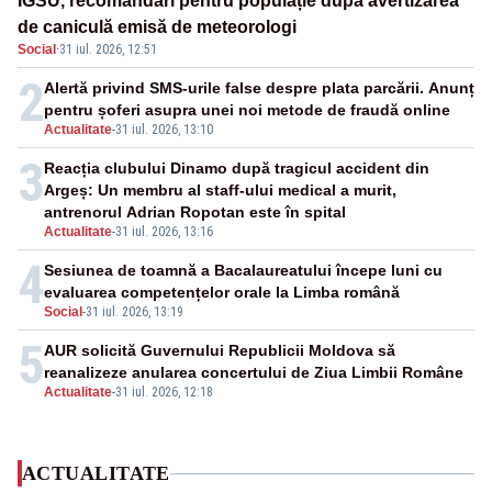
IGSU, recomandări pentru populație după avertizarea
de caniculă emisă de meteorologi
Social
·
31 iul. 2026, 12:51
2
Alertă privind SMS-urile false despre plata parcării. Anunț
pentru șoferi asupra unei noi metode de fraudă online
Actualitate
-
31 iul. 2026, 13:10
3
Reacția clubului Dinamo după tragicul accident din
Argeș: Un membru al staff-ului medical a murit,
antrenorul Adrian Ropotan este în spital
Actualitate
-
31 iul. 2026, 13:16
4
Sesiunea de toamnă a Bacalaureatului începe luni cu
evaluarea competențelor orale la Limba română
Social
-
31 iul. 2026, 13:19
5
AUR solicită Guvernului Republicii Moldova să
reanalizeze anularea concertului de Ziua Limbii Române
Actualitate
-
31 iul. 2026, 12:18
ACTUALITATE