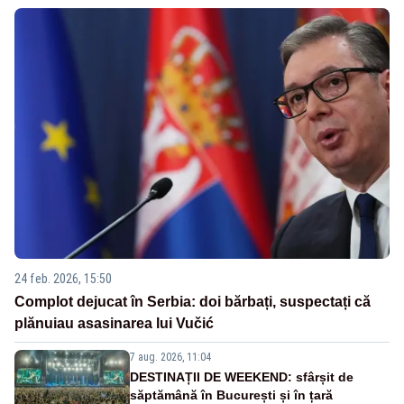
24 feb. 2026, 15:50
Complot dejucat în Serbia: doi bărbați, suspectați că
plănuiau asasinarea lui Vučić
7 aug. 2026, 11:04
DESTINAȚII DE WEEKEND: sfârșit de
săptămână în București și în țară