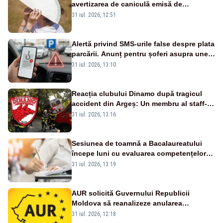
avertizarea de caniculă emisă de
meteorologi
31 iul. 2026, 12:51
Alertă privind SMS-urile false despre plata
parcării. Anunț pentru șoferi asupra unei
noi metode de fraudă online
31 iul. 2026, 13:10
Reacția clubului Dinamo după tragicul
accident din Argeș: Un membru al staff-
ului medical a murit, antrenorul Adrian
31 iul. 2026, 13:16
Ropotan este în spital
Sesiunea de toamnă a Bacalaureatului
începe luni cu evaluarea competențelor
orale la Limba română
31 iul. 2026, 13:19
AUR solicită Guvernului Republicii
Moldova să reanalizeze anularea
concertului de Ziua Limbii Române
31 iul. 2026, 12:18