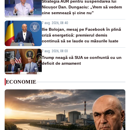
Strategia AUR pentru suspendarea lui
Nicușor Dan. Dungaciu: „Vrem să vedem
cine semnează și cine nu”
7 aug. 2026, 08:40
Ilie Bolojan, mesaj pe Facebook în plină
criză energetică: premierul demis
continuă să se laude cu măsurile luate
7 aug. 2026, 08:03
Trump neagă că SUA se confruntă cu un
deficit de armament
ECONOMIE