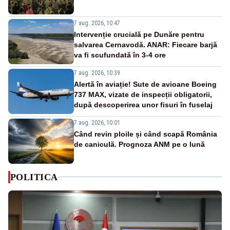
7 aug. 2026, 10:47
Intervenție crucială pe Dunăre pentru
salvarea Cernavodă. ANAR: Fiecare barjă
va fi scufundată în 3-4 ore
7 aug. 2026, 10:39
Alertă în aviație! Sute de avioane Boeing
737 MAX, vizate de inspecții obligatorii,
după descoperirea unor fisuri în fuselaj
7 aug. 2026, 10:01
Când revin ploile și când scapă România
de caniculă. Prognoza ANM pe o lună
POLITICA