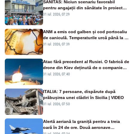
SANITAS: Niciun scenariu favorabil
pentru angajații din sănătate în proiectul
Legii salarizării
31 iul. 2026, 07:29
ANM a emis cod galben și cod portocaliu
de caniculă. Temperaturile urcă până la 38
de grade, iar nopțile devin tropicale
31 iul. 2026, 07:39
Atac fără precedent al Rusiei. O fabrică de
drone din Kiev deținută de o companie
americană, distrusă de o rachetă
31 iul. 2026, 07:40
rusească
ITALIA: 7 persoane, dispărute după
prăbușirea unei clădiri în Sicilia | VIDEO
31 iul. 2026, 07:50
Alertă aeriană la graniță pentru a treia
oară în 24 de ore. Două aeronave
Eurofighter britanice au fost ridicate de la
31 iul. 2026, 07:24