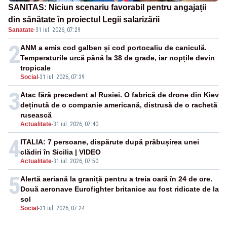
SANITAS: Niciun scenariu favorabil pentru angajații
din sănătate în proiectul Legii salarizării
Sanatate
·
31 iul. 2026, 07:29
2
ANM a emis cod galben și cod portocaliu de caniculă.
Temperaturile urcă până la 38 de grade, iar nopțile devin
tropicale
Social
-
31 iul. 2026, 07:39
3
Atac fără precedent al Rusiei. O fabrică de drone din Kiev
deținută de o companie americană, distrusă de o rachetă
rusească
Actualitate
-
31 iul. 2026, 07:40
4
ITALIA: 7 persoane, dispărute după prăbușirea unei
clădiri în Sicilia | VIDEO
Actualitate
-
31 iul. 2026, 07:50
5
Alertă aeriană la graniță pentru a treia oară în 24 de ore.
Două aeronave Eurofighter britanice au fost ridicate de la
sol
Social
-
31 iul. 2026, 07:24