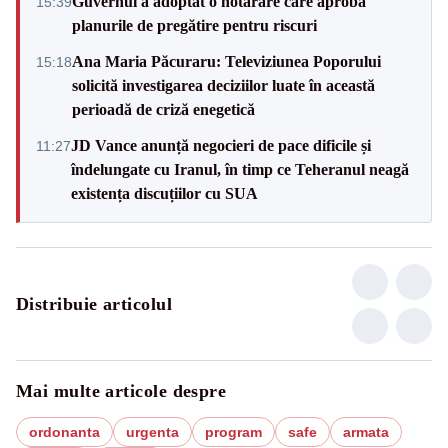
Guvernul a adoptat o hotărâre care aprobă
15:39
planurile de pregătire pentru riscuri
Ana Maria Păcuraru: Televiziunea Poporului
15:18
solicită investigarea deciziilor luate în această
perioadă de criză enegetică
JD Vance anunță negocieri de pace dificile și
11:27
îndelungate cu Iranul, în timp ce Teheranul neagă
existența discuțiilor cu SUA
Distribuie articolul
Mai multe articole despre
ordonanta
urgenta
program
safe
armata