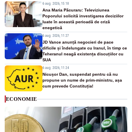
6 aug. 2026, 15:18
Ana Maria Păcuraru: Televiziunea
Poporului solicită investigarea deciziilor
luate în această perioadă de criză
enegetică
6 aug. 2026, 11:27
JD Vance anunță negocieri de pace
dificile și îndelungate cu Iranul, în timp ce
Teheranul neagă existența discuțiilor cu
SUA
6 aug. 2026, 11:24
Nicușor Dan, suspendat pentru că nu
propune un nume de prim-ministru, așa
cum prevede Constituția!
ECONOMIE