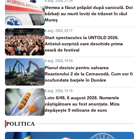
6 aug. 2026, 21:39
Vremea a făcut prăpăd după caniculă. Doi
bărbați au murit loviți de trăsnet în râul
Mureș
6 aug. 2026, 20:17
Start spectaculos la UNTOLD 2026.
Artistul-surpriză care deschide prima
seară de festival
6 aug. 2026, 19:56
Planul decisiv pentru salvarea
Reactorului 2 de la Cernavodă. Cum vor fi
scufundate barjele în Dunăre
6 aug. 2026, 19:19
Loto 6/49, 6 august 2026. Numerele
câștigătoare au fost anunțate. Miza
depășește 9 milioane de euro
POLITICA