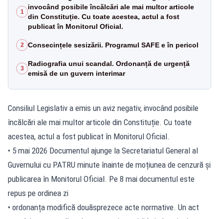
invocând posibile încălcări ale mai multor articole
1
din Constituție. Cu toate acestea, actul a fost
publicat în Monitorul Oficial.
Consecințele sesizării. Programul SAFE e în pericol
2
Radiografia unui scandal. Ordonanță de urgență
3
emisă de un guvern interimar
Consiliul Legislativ a emis un aviz negativ, invocând posibile
încălcări ale mai multor articole din Constituție. Cu toate
acestea, actul a fost publicat în Monitorul Oficial.
• 5 mai 2026 Documentul ajunge la Secretariatul General al
Guvernului cu PATRU minute înainte de moțiunea de cenzură și
publicarea în Monitorul Oficial. Pe 8 mai documentul este
repus pe ordinea zi
• ordonanța modifică douăsprezece acte normative. Un act