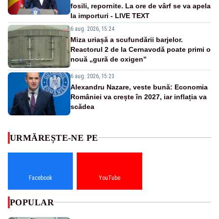
fosili, repornite. La ore de vârf se va apela
la importuri - LIVE TEXT
6 aug. 2026, 15:24
Miza uriașă a scufundării barjelor.
Reactorul 2 de la Cernavodă poate primi o
nouă „gură de oxigen”
6 aug. 2026, 15:23
Alexandru Nazare, veste bună: Economia
României va crește în 2027, iar inflația va
scădea
URMĂREȘTE-NE PE
Facebook
YouTube
POPULAR