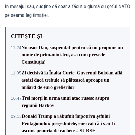
În mesajul său, susține că doar a făcut o glumă cu șeful NATO
pe seama legitimației.
CITEȘTE ȘI
Nicușor Dan, suspendat pentru că nu propune un
11:24
nume de prim-ministru, așa cum prevede
Constituția!
Zi decisivă la Înalta Curte. Guvernul Bolojan află
11:05
astăzi dacă trebuie să plătească aproape un
miliard de euro grefierilor
Trei morți în urma unui atac rusesc asupra
10:47
regiunii Harkov
Donald Trump a răbufnit împotriva șefului
09:13
Pentagonului: președintele, enervat că i s-ar fi
ascuns penuria de rachete – SURSE