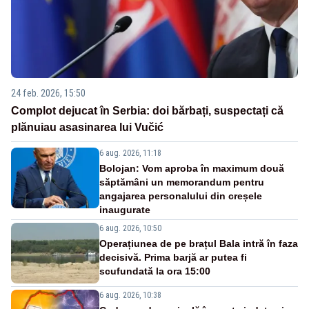
24 feb. 2026, 15:50
Complot dejucat în Serbia: doi bărbați, suspectați că
plănuiau asasinarea lui Vučić
6 aug. 2026, 11:18
Bolojan: Vom aproba în maximum două
săptămâni un memorandum pentru
angajarea personalului din creșele
inaugurate
6 aug. 2026, 10:50
Operațiunea de pe brațul Bala intră în faza
decisivă. Prima barjă ar putea fi
scufundată la ora 15:00
6 aug. 2026, 10:38