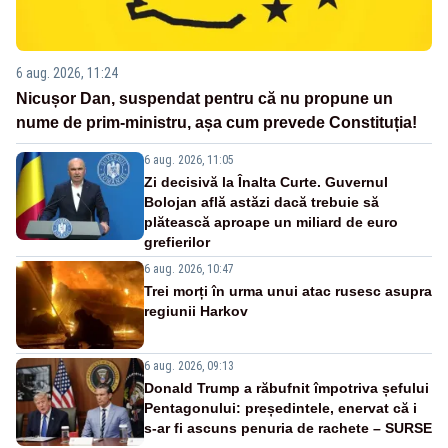
6 aug. 2026, 11:24
Nicușor Dan, suspendat pentru că nu propune un
nume de prim-ministru, așa cum prevede Constituția!
6 aug. 2026, 11:05
Zi decisivă la Înalta Curte. Guvernul
Bolojan află astăzi dacă trebuie să
plătească aproape un miliard de euro
grefierilor
6 aug. 2026, 10:47
Trei morți în urma unui atac rusesc asupra
regiunii Harkov
6 aug. 2026, 09:13
Donald Trump a răbufnit împotriva șefului
Pentagonului: președintele, enervat că i
s-ar fi ascuns penuria de rachete – SURSE