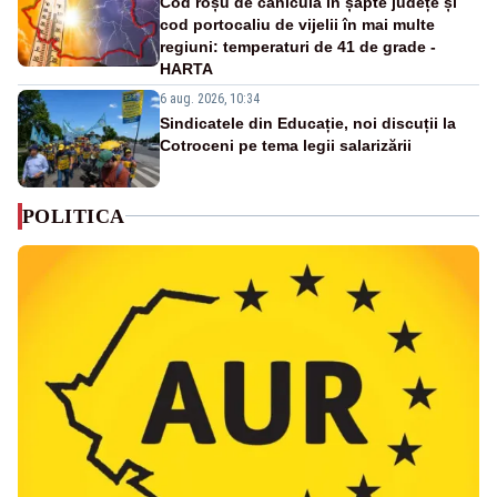
Cod roșu de caniculă în șapte județe și
cod portocaliu de vijelii în mai multe
regiuni: temperaturi de 41 de grade -
HARTA
6 aug. 2026, 10:34
Sindicatele din Educație, noi discuții la
Cotroceni pe tema legii salarizării
POLITICA