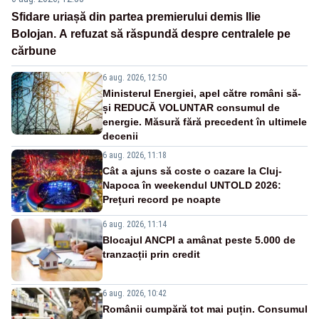
Sfidare uriașă din partea premierului demis Ilie
Bolojan. A refuzat să răspundă despre centralele pe
cărbune
6 aug. 2026, 12:50
Ministerul Energiei, apel către români să-
și REDUCĂ VOLUNTAR consumul de
energie. Măsură fără precedent în ultimele
decenii
6 aug. 2026, 11:18
Cât a ajuns să coste o cazare la Cluj-
Napoca în weekendul UNTOLD 2026:
Prețuri record pe noapte
6 aug. 2026, 11:14
Blocajul ANCPI a amânat peste 5.000 de
tranzacții prin credit
6 aug. 2026, 10:42
Românii cumpără tot mai puțin. Consumul