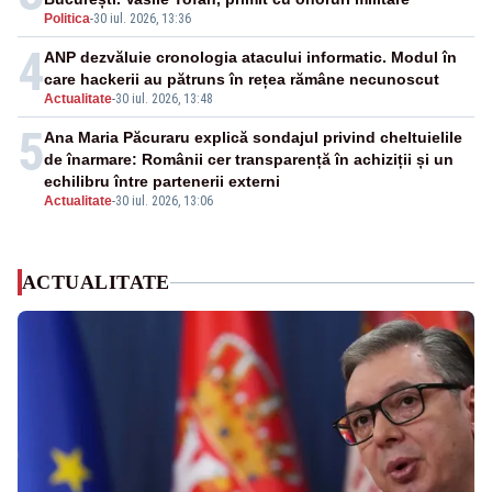
Politica
-
30 iul. 2026, 13:36
4
ANP dezvăluie cronologia atacului informatic. Modul în
care hackerii au pătruns în rețea rămâne necunoscut
Actualitate
-
30 iul. 2026, 13:48
5
Ana Maria Păcuraru explică sondajul privind cheltuielile
de înarmare: Românii cer transparență în achiziții și un
echilibru între partenerii externi
Actualitate
-
30 iul. 2026, 13:06
ACTUALITATE