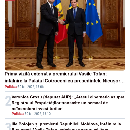
Prima vizită externă a premierului Vasile Tofan:
întâlnire la Palatul Cotroceni cu președintele Nicușor
Politica
·
30 iul. 2026, 13:06
Dan
2
Veronica Grosu (deputat AUR): „Atacul cibernetic asupra
Registrului Proprietăților transmite un semnal de
neîncredere investitorilor”
Politica
-
30 iul. 2026, 13:10
3
Ilie Bolojan și premierul Republicii Moldova, întâlnire la
București. Vasile Tofan, primit cu onoruri militare