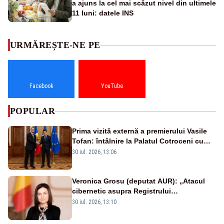
a ajuns la cel mai scăzut nivel din ultimele
11 luni: datele INS
URMĂREȘTE-NE PE
Facebook
YouTube
POPULAR
Prima vizită externă a premierului Vasile
Tofan: întâlnire la Palatul Cotroceni cu
președintele Nicușor Dan
30 iul. 2026, 13:06
Veronica Grosu (deputat AUR): „Atacul
cibernetic asupra Registrului
Proprietăților transmite un semnal de
30 iul. 2026, 13:10
neîncredere investitorilor”