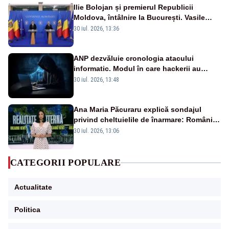
Ilie Bolojan și premierul Republicii
Moldova, întâlnire la București. Vasile
Tofan, primit cu onoruri militare
30 iul. 2026, 13:36
ANP dezvăluie cronologia atacului
informatic. Modul în care hackerii au
pătruns în rețea rămâne necunoscut
30 iul. 2026, 13:48
Ana Maria Păcuraru explică sondajul
privind cheltuielile de înarmare: Românii
cer transparență în achiziții și un echilibru
30 iul. 2026, 13:06
între partenerii externi
CATEGORII POPULARE
Actualitate
Politica