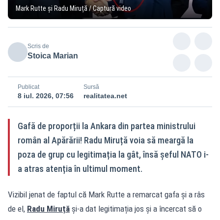
Mark Rutte și Radu Miruță / Captură video
Scris de
Stoica Marian
Publicat
Sursă
8 iul. 2026, 07:56
realitatea.net
Gafă de proporții la Ankara din partea ministrului
român al Apărării! Radu Miruță voia să meargă la
poza de grup cu legitimația la gât, însă șeful NATO i-
a atras atenția în ultimul moment.
Vizibil jenat de faptul că Mark Rutte a remarcat gafa și a râs
de el,
Radu Miruță
și-a dat legitimația jos și a încercat să o