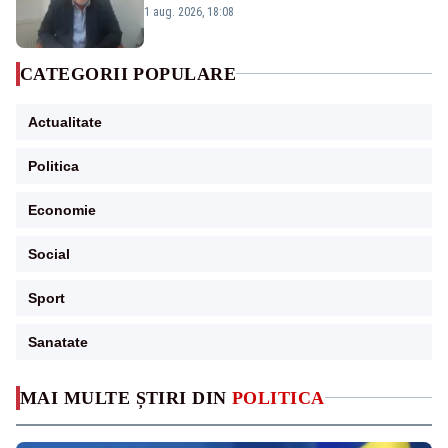
Cernavodă s-ar putea închide în 4 zile
1 aug. 2026, 18:08
CATEGORII POPULARE
Actualitate
Politica
Economie
Social
Sport
Sanatate
MAI MULTE ȘTIRI DIN
POLITICA