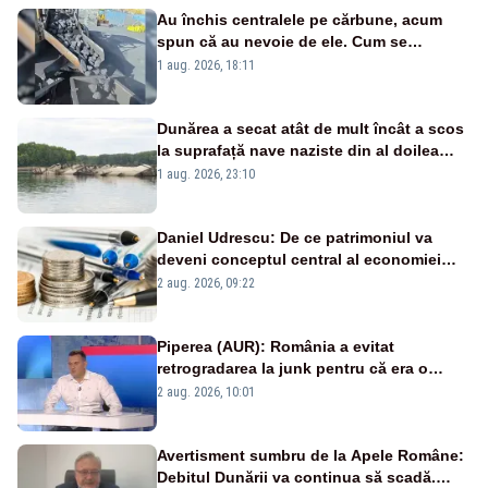
Au închis centralele pe cărbune, acum
spun că au nevoie de ele. Cum se
pasează vina în plină criză energetică
1 aug. 2026, 18:11
Dunărea a secat atât de mult încât a scos
la suprafață nave naziste din al doilea
război mondial
1 aug. 2026, 23:10
Daniel Udrescu: De ce patrimoniul va
deveni conceptul central al economiei
viitoare?
2 aug. 2026, 09:22
Piperea (AUR): România a evitat
retrogradarea la junk pentru că era o
catastrofă pentru bănci și fondurile de
2 aug. 2026, 10:01
pensii
Avertisment sumbru de la Apele Române:
Debitul Dunării va continua să scadă.