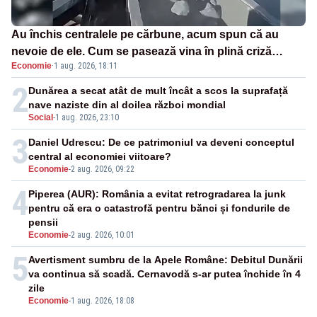
Au închis centralele pe cărbune, acum spun că au
nevoie de ele. Cum se pasează vina în plină criză
Economie
·
1 aug. 2026, 18:11
energetică
2
Dunărea a secat atât de mult încât a scos la suprafață
nave naziste din al doilea război mondial
Social
-
1 aug. 2026, 23:10
3
Daniel Udrescu: De ce patrimoniul va deveni conceptul
central al economiei viitoare?
Economie
-
2 aug. 2026, 09:22
4
Piperea (AUR): România a evitat retrogradarea la junk
pentru că era o catastrofă pentru bănci și fondurile de
pensii
Economie
-
2 aug. 2026, 10:01
5
Avertisment sumbru de la Apele Române: Debitul Dunării
va continua să scadă. Cernavodă s-ar putea închide în 4
zile
Economie
-
1 aug. 2026, 18:08