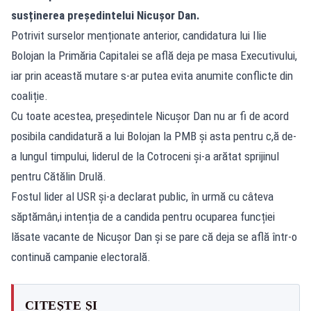
susținerea președintelui Nicușor Dan.
Potrivit surselor menționate anterior, candidatura lui Ilie
Bolojan la Primăria Capitalei se află deja pe masa Executivului,
iar prin această mutare s-ar putea evita anumite conflicte din
coaliție.
Cu toate acestea, președintele Nicușor Dan nu ar fi de acord
posibila candidatură a lui Bolojan la PMB și asta pentru c,ă de-
a lungul timpului, liderul de la Cotroceni și-a arătat sprijinul
pentru Cătălin Drulă.
Fostul lider al USR și-a declarat public, în urmă cu câteva
săptămân,i intenția de a candida pentru ocuparea funcției
lăsate vacante de Nicușor Dan și se pare că deja se află într-o
continuă campanie electorală.
CITEȘTE ȘI