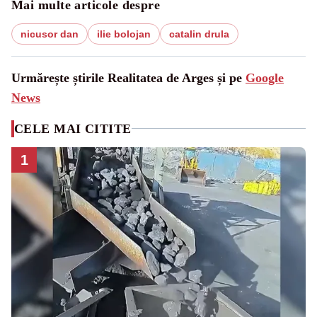
Mai multe articole despre
nicusor dan
ilie bolojan
catalin drula
Urmărește știrile Realitatea de Arges și pe
Google
News
CELE MAI CITITE
1