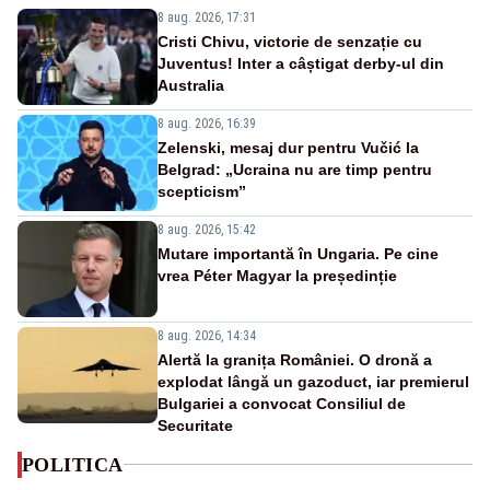
8 aug. 2026, 17:31
Cristi Chivu, victorie de senzație cu
Juventus! Inter a câștigat derby-ul din
Australia
8 aug. 2026, 16:39
Zelenski, mesaj dur pentru Vučić la
Belgrad: „Ucraina nu are timp pentru
scepticism”
8 aug. 2026, 15:42
Mutare importantă în Ungaria. Pe cine
vrea Péter Magyar la președinție
8 aug. 2026, 14:34
Alertă la granița României. O dronă a
explodat lângă un gazoduct, iar premierul
Bulgariei a convocat Consiliul de
Securitate
POLITICA