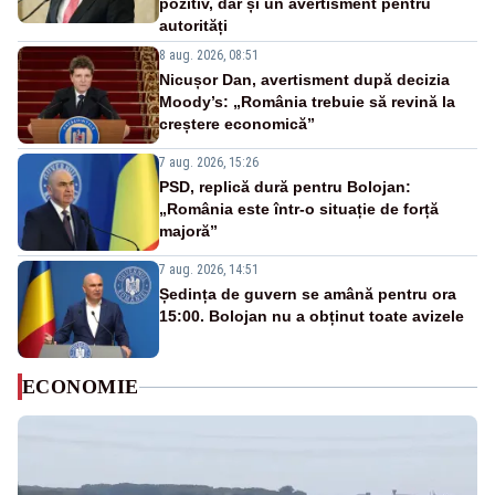
pozitiv, dar și un avertisment pentru
autorități
8 aug. 2026, 08:51
Nicușor Dan, avertisment după decizia
Moody’s: „România trebuie să revină la
creștere economică”
7 aug. 2026, 15:26
PSD, replică dură pentru Bolojan:
„România este într-o situație de forță
majoră”
7 aug. 2026, 14:51
Ședința de guvern se amână pentru ora
15:00. Bolojan nu a obținut toate avizele
ECONOMIE