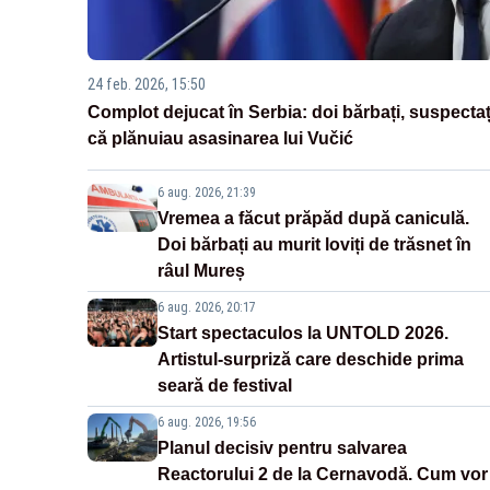
24 feb. 2026, 15:50
Complot dejucat în Serbia: doi bărbați, suspectaț
că plănuiau asasinarea lui Vučić
6 aug. 2026, 21:39
Vremea a făcut prăpăd după caniculă.
Doi bărbați au murit loviți de trăsnet în
râul Mureș
6 aug. 2026, 20:17
Start spectaculos la UNTOLD 2026.
Artistul-surpriză care deschide prima
seară de festival
6 aug. 2026, 19:56
Planul decisiv pentru salvarea
Reactorului 2 de la Cernavodă. Cum vor