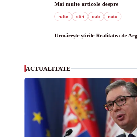
Mai multe articole despre
rutte
stiri
cub
nato
Urmărește știrile Realitatea de Arg
ACTUALITATE