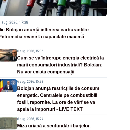
6 aug. 2026, 17:38
Ilie Bolojan anunță ieftinirea carburanților:
Petromidia revine la capacitate maximă
6 aug. 2026, 15:36
Cum se va întrerupe energia electrică la
marii consumatori industriali? Bolojan:
Nu vor exista compensații
6 aug. 2026, 15:33
Bolojan anunță restricțiile de consum
energetic. Centralele pe combustibili
fosili, repornite. La ore de vârf se va
apela la importuri - LIVE TEXT
6 aug. 2026, 15:24
Miza uriașă a scufundării barjelor.