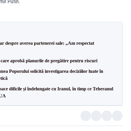
mir Putin.
lar despre averea partenerei sale: „Am respectat
care aprobă planurile de pregătire pentru riscuri
a Poporului solicită investigarea deciziilor luate în
tică
ce dificile și îndelungate cu Iranul, în timp ce Teheranul
SUA