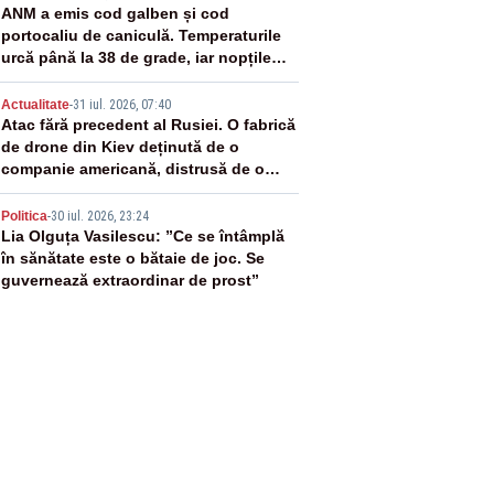
3
ANM a emis cod galben și cod
portocaliu de caniculă. Temperaturile
urcă până la 38 de grade, iar nopțile
devin tropicale
4
Actualitate
-
31 iul. 2026, 07:40
Atac fără precedent al Rusiei. O fabrică
de drone din Kiev deținută de o
companie americană, distrusă de o
rachetă rusească
5
Politica
-
30 iul. 2026, 23:24
Lia Olguța Vasilescu: ”Ce se întâmplă
în sănătate este o bătaie de joc. Se
guvernează extraordinar de prost”