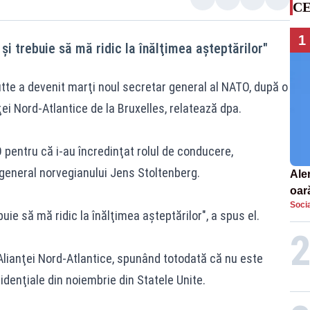
CE
1
şi trebuie să mă ridic la înălţimea aşteptărilor"
tte a devenit marţi noul secretar general al NATO, după o
ei Nord-Atlantice de la Bruxelles, relatează dpa.
O pentru că i-au încredinţat rolul de conducere,
general norvegianului Jens Stoltenberg.
Aler
oar
Socia
Euro
uie să mă ridic la înălţimea aşteptărilor", a spus el.
la s
 Alianţei Nord-Atlantice, spunând totodată că nu este
zidenţiale din noiembrie din Statele Unite.