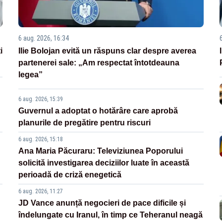
6 aug. 2026, 16:34
i
Ilie Bolojan evită un răspuns clar despre averea
partenerei sale: „Am respectat întotdeauna
legea”
6 aug. 2026, 15:39
Guvernul a adoptat o hotărâre care aprobă
planurile de pregătire pentru riscuri
6 aug. 2026, 15:18
Ana Maria Păcuraru: Televiziunea Poporului
solicită investigarea deciziilor luate în această
perioadă de criză enegetică
6 aug. 2026, 11:27
JD Vance anunță negocieri de pace dificile și
îndelungate cu Iranul, în timp ce Teheranul neagă