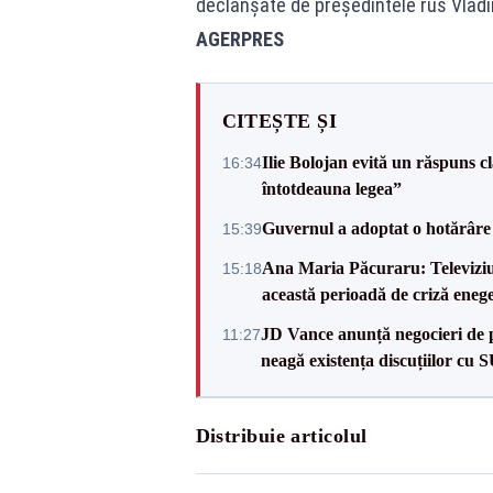
declanşate de preşedintele rus Vladi
AGERPRES
CITEȘTE ȘI
Ilie Bolojan evită un răspuns c
16:34
întotdeauna legea”
Guvernul a adoptat o hotărâre 
15:39
Ana Maria Păcuraru: Televiziune
15:18
această perioadă de criză enege
JD Vance anunță negocieri de pa
11:27
neagă existența discuțiilor cu 
Distribuie articolul