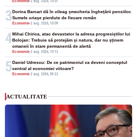
Economie
-
2 aug. 2026, 10:07
3
Dorina Barcari dă în vileag șmecheria înghețării pensiilor.
Sumele uriașe pierdute de fiecare român
Economie
-
2 aug. 2026, 10:09
4
Mihai Chirica, atac devastator la adresa progresiștilor lui
Bolojan: Trebuie să protejăm și natura, dar nu șținem
omaneii în stare permanentă de alertă
Economie
-
2 aug. 2026, 10:12
5
Daniel Udrescu: De ce patrimoniul va deveni conceptul
central al economiei viitoare?
Economie
-
2 aug. 2026, 09:22
ACTUALITATE