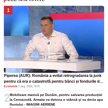
1
Piperea (AUR): România a evitat retrogradarea la junk
pentru că era o catastrofă pentru bănci și fondurile de
Economie
·
2 aug. 2026, 10:01
pensii
2
Mobilizare masivă pe Dunăre, pentru salvarea producției
la Cernavodă. Armata va detona o stâncă și va devia apa
fluviului - IMAGINI AERIENE