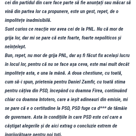
cei din partidul din care face parte să fie anunțați sau măcar să
vină din partea lor ca propunere, este un gest, repet, de o
impolitețe inadmisibilă.
Sunt curios ce reacție vor avea cei de la PNL. Nu că mor de
grija lor, dar mi se pare că este foarte, foarte nepoliticos și
neînțelept.
Bun, repet, nu mor de grija PNL, dar aș fi făcut fix același lucru
în locul lor, pentru că nu se face așa ceva, este mai mult decât
impolitețe asta, e una la mână. A doua chestiune, cu toată,
cum să-i spun, prietenia pentru Daniel Zamfir, cu toată stima
pentru câțiva din PSD, începând cu doamna Firea, continuând
chiar cu doamna Intotero, care a ieșit adineauri din emisie, mi
se pare că e o certitudine la PSD, PSD fuge ca d*** de tămâie
de guvernare. Asta în condițiile în care PSD este cel care a
câștigat alegerile și de aici extrag o concluzie extrem de
îngrijorătoare pentru noi toți.