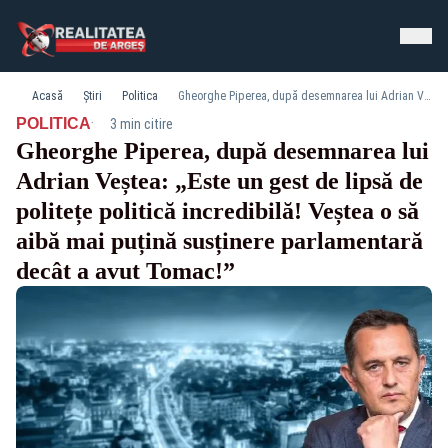
Acasă
Știri
Politica
Gheorghe Piperea, după desemnarea lui Adrian Veștea: „Este un gest de lipsă de politețe politică incredibilă! Veștea o să aibă mai puțină susținere parlamentară decât a avut Tomac!”
·
POLITICA
3 min citire
Gheorghe Piperea, după desemnarea lui
Adrian Veștea: „Este un gest de lipsă de
politețe politică incredibilă! Veștea o să
aibă mai puțină susținere parlamentară
decât a avut Tomac!”