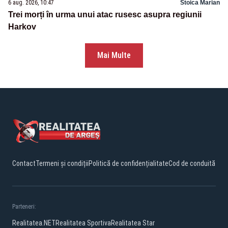
6 aug. 2026, 10:47
Stoica Marian
Trei morți în urma unui atac rusesc asupra regiunii
Harkov
Mai Multe
Contact
Termeni și condiții
Politică de confidențialitate
Cod de conduită
Parteneri:
Realitatea.NET
Realitatea Sportiva
Realitatea Star