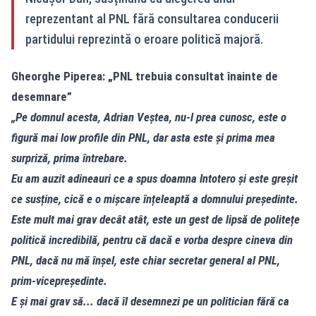
reprezentant al PNL fără consultarea conducerii
partidului reprezintă o eroare politică majoră.
Gheorghe Piperea: „PNL trebuia consultat înainte de
desemnare”
„Pe domnul acesta, Adrian Veștea, nu-l prea cunosc, este o
figură mai low profile din PNL, dar asta este și prima mea
surpriză, prima întrebare.
Eu am auzit adineauri ce a spus doamna Intotero și este greșit
ce susține, cică e o mișcare înțeleaptă a domnului președinte.
Este mult mai grav decât atât, este un gest de lipsă de politețe
politică incredibilă, pentru că dacă e vorba despre cineva din
PNL, dacă nu mă înșel, este chiar secretar general al PNL,
prim-vicepreședinte.
E și mai grav să... dacă îl desemnezi pe un politician fără ca