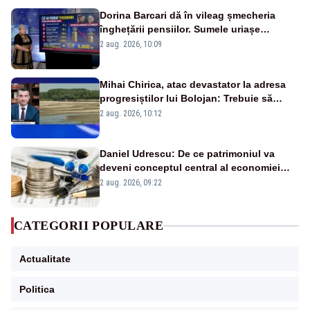
Dorina Barcari dă în vileag șmecheria
înghețării pensiilor. Sumele uriașe
pierdute de fiecare român
2 aug. 2026, 10:09
Mihai Chirica, atac devastator la adresa
progresiștilor lui Bolojan: Trebuie să
protejăm și natura, dar nu șținem omaneii
2 aug. 2026, 10:12
în stare permanentă de alertă
Daniel Udrescu: De ce patrimoniul va
deveni conceptul central al economiei
viitoare?
2 aug. 2026, 09:22
CATEGORII POPULARE
Actualitate
Politica