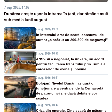
7 aug. 2026, 14:03
Dunărea crește ușor la intrarea în țară, dar rămâne mult
sub media lunii august
7 aug. 2026, 13:02
În intervalul orar de seară, consumul de
curent „a scăzut cu 200-300 de megawați”
7 aug. 2026, 10:57
ANSVSA a negociat, la Ankara, un acord
pentru facilitarea tranzitului prin Turcia al
carcaselor de ovine și bovine
7 aug. 2026, 10:51
Bolojan: Nivelul Dunării asigură o
funcționare a centralei de la Cernavodă
de patru-cinci zile dacă debitele vor
scădea
7 aug. 2026, 10:43
Criza din energie. Cine scapă de măsurile