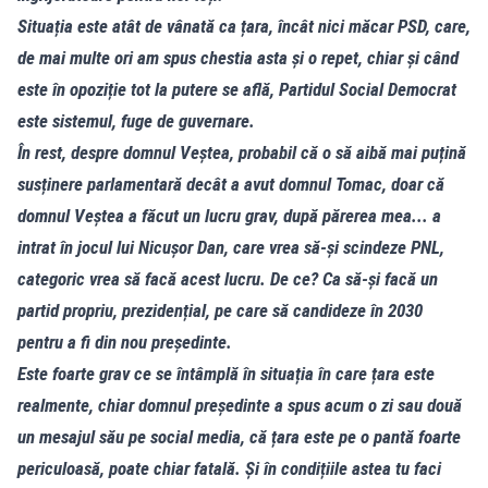
Situația este atât de vânată ca țara, încât nici măcar PSD, care,
de mai multe ori am spus chestia asta și o repet, chiar și când
este în opoziție tot la putere se află, Partidul Social Democrat
este sistemul, fuge de guvernare.
În rest, despre domnul Veștea, probabil că o să aibă mai puțină
susținere parlamentară decât a avut domnul Tomac, doar că
domnul Veștea a făcut un lucru grav, după părerea mea... a
intrat în jocul lui Nicușor Dan, care vrea să-și scindeze PNL,
categoric vrea să facă acest lucru. De ce? Ca să-și facă un
partid propriu, prezidențial, pe care să candideze în 2030
pentru a fi din nou președinte.
Este foarte grav ce se întâmplă în situația în care țara este
realmente, chiar domnul președinte a spus acum o zi sau două
un mesajul său pe social media, că țara este pe o pantă foarte
periculoasă, poate chiar fatală. Și în condițiile astea tu faci