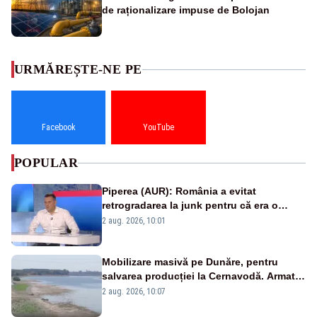
de raționalizare impuse de Bolojan
URMĂREȘTE-NE PE
Facebook
YouTube
POPULAR
Piperea (AUR): România a evitat
retrogradarea la junk pentru că era o
catastrofă pentru bănci și fondurile de
2 aug. 2026, 10:01
pensii
Mobilizare masivă pe Dunăre, pentru
salvarea producției la Cernavodă. Armata
va detona o stâncă și va devia apa
2 aug. 2026, 10:07
fluviului - IMAGINI AERIENE