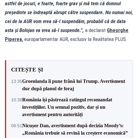
astfel de jocuri, e foarte, foarte grav și mă tem că domnul
președinte se îndreaptă abrupt către suspendare. Nu numai noi,
cei de la AUR vom vrea să-l suspendăm, probabil că de data
asta și Bolojan va vrea să-l suspende.”,
a declarat
Gheorghe
Piperea,
europarlamentar AUR, exclusiv la Realitatea PLUS.
CITEȘTE ȘI
Groenlanda îi pune frână lui Trump. Avertisment
13:35
dur după planul de foraj
România își păstrează ratingul recomandat
10:38
investițiilor. Un semnal pozitiv, dar și un
avertisment pentru autorități
Nicușor Dan, avertisment după decizia Moody’s:
08:51
„România trebuie să revină la creștere economică”