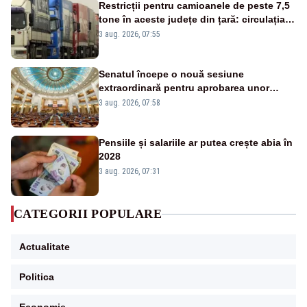
Restricții pentru camioanele de peste 7,5
tone în aceste județe din țară: circulația
este interzisă luni, între orele 12:00 și
3 aug. 2026, 07:55
20:00
Senatul începe o nouă sesiune
extraordinară pentru aprobarea unor
jaloane din PNRR
3 aug. 2026, 07:58
Pensiile și salariile ar putea crește abia în
2028
3 aug. 2026, 07:31
CATEGORII POPULARE
Actualitate
Politica