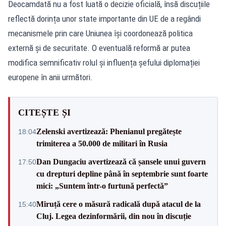
Deocamdată nu a fost luată o decizie oficială, însă discuțiile
reflectă dorința unor state importante din UE de a regândi
mecanismele prin care Uniunea își coordonează politica
externă și de securitate. O eventuală reformă ar putea
modifica semnificativ rolul și influența șefului diplomației
europene în anii următori.
CITEȘTE ȘI
Zelenski avertizează: Phenianul pregătește
18:04
trimiterea a 50.000 de militari în Rusia
Dan Dungaciu avertizează că șansele unui guvern
17:50
cu drepturi depline până în septembrie sunt foarte
mici: „Suntem într-o furtună perfectă”
Miruță cere o măsură radicală după atacul de la
15:40
Cluj. Legea dezinformării, din nou în discuție