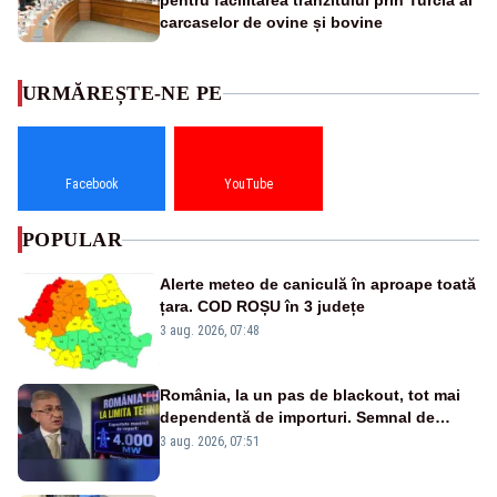
pentru facilitarea tranzitului prin Turcia al
carcaselor de ovine și bovine
URMĂREȘTE-NE PE
Facebook
YouTube
POPULAR
Alerte meteo de caniculă în aproape toată
țara. COD ROȘU în 3 județe
3 aug. 2026, 07:48
România, la un pas de blackout, tot mai
dependentă de importuri. Semnal de
alarmă tras de un expert în energie
3 aug. 2026, 07:51