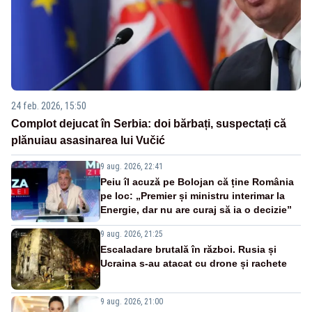
24 feb. 2026, 15:50
Complot dejucat în Serbia: doi bărbați, suspectați că
plănuiau asasinarea lui Vučić
9 aug. 2026, 22:41
Peiu îl acuză pe Bolojan că ține România
pe loc: „Premier și ministru interimar la
Energie, dar nu are curaj să ia o decizie”
9 aug. 2026, 21:25
Escaladare brutală în război. Rusia și
Ucraina s-au atacat cu drone și rachete
9 aug. 2026, 21:00