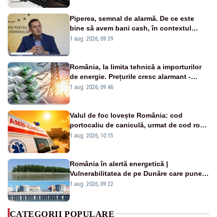
Piperea, semnal de alarmă. De ce este
bine să avem bani cash, în contextul
alertei energetice?
1 aug. 2026, 09:39
România, la limita tehnică a importurilor
de energie. Prețurile cresc alarmant -
Analiză Realitatea Plus
1 aug. 2026, 09:46
Valul de foc lovește România: cod
portocaliu de caniculă, urmat de cod roșu
duminică. Temperaturile urcă spre 40°C
1 aug. 2026, 10:15
România în alertă energetică |
Vulnerabilitatea de pe Dunăre care pune
în pericol Centrala Cernavodă era
1 aug. 2026, 09:32
cunoscută de pe vremea lui Ceaușescu
CATEGORII POPULARE