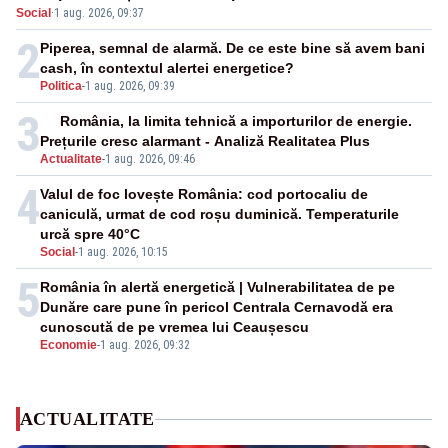
Social
·
1 aug. 2026, 09:37
2
Piperea, semnal de alarmă. De ce este bine să avem bani
cash, în contextul alertei energetice?
Politica
-
1 aug. 2026, 09:39
3
România, la limita tehnică a importurilor de energie.
Prețurile cresc alarmant - Analiză Realitatea Plus
Actualitate
-
1 aug. 2026, 09:46
4
Valul de foc lovește România: cod portocaliu de
caniculă, urmat de cod roșu duminică. Temperaturile
urcă spre 40°C
Social
-
1 aug. 2026, 10:15
5
România în alertă energetică | Vulnerabilitatea de pe
Dunăre care pune în pericol Centrala Cernavodă era
cunoscută de pe vremea lui Ceaușescu
Economie
-
1 aug. 2026, 09:32
ACTUALITATE