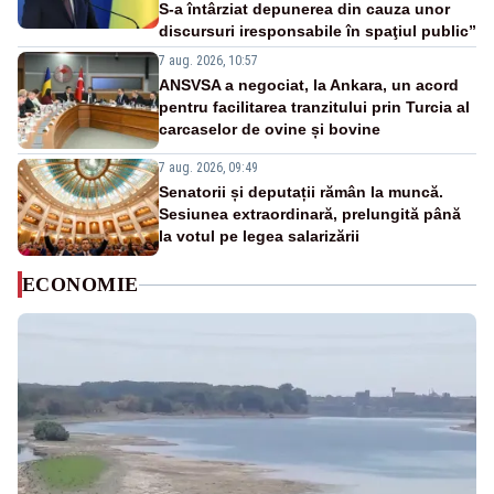
S-a întârziat depunerea din cauza unor
discursuri iresponsabile în spaţiul public”
7 aug. 2026, 10:57
ANSVSA a negociat, la Ankara, un acord
pentru facilitarea tranzitului prin Turcia al
carcaselor de ovine și bovine
7 aug. 2026, 09:49
Senatorii și deputații rămân la muncă.
Sesiunea extraordinară, prelungită până
la votul pe legea salarizării
ECONOMIE