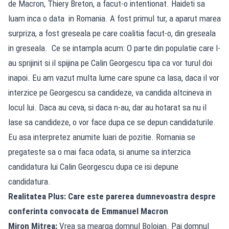
de Macron, Thiery Breton, a facut-o intentionat. Haideti sa
luam inca o data in Romania. A fost primul tur, a aparut marea
surpriza, a fost greseala pe care coalitia facut-o, din greseala
in greseala. Ce se intampla acum: O parte din populatie care l-
au sprijinit si il spijina pe Calin Georgescu tipa ca vor turul doi
inapoi. Eu am vazut multa lume care spune ca lasa, daca il vor
interzice pe Georgescu sa candideze, va candida altcineva in
locul lui. Daca au ceva, si daca n-au, dar au hotarat sa nu il
lase sa candideze, o vor face dupa ce se depun candidaturile.
Eu asa interpretez anumite luari de pozitie. Romania se
pregateste sa o mai faca odata, si anume sa interzica
candidatura lui Calin Georgescu dupa ce isi depune
candidatura.
Realitatea Plus: Care este parerea dumnevoastra despre
conferinta convocata de Emmanuel Macron
Miron Mitrea:
Vrea sa mearga domnul Bolojan. Pai domnul