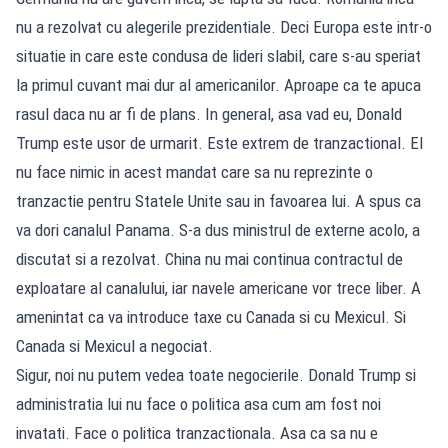
nu a rezolvat cu alegerile prezidentiale. Deci Europa este intr-o
situatie in care este condusa de lideri slabil, care s-au speriat
la primul cuvant mai dur al americanilor. Aproape ca te apuca
rasul daca nu ar fi de plans. In general, asa vad eu, Donald
Trump este usor de urmarit. Este extrem de tranzactional. El
nu face nimic in acest mandat care sa nu reprezinte o
tranzactie pentru Statele Unite sau in favoarea lui. A spus ca
va dori canalul Panama. S-a dus ministrul de externe acolo, a
discutat si a rezolvat. China nu mai continua contractul de
exploatare al canalului, iar navele americane vor trece liber. A
amenintat ca va introduce taxe cu Canada si cu Mexicul. Si
Canada si Mexicul a negociat.
Sigur, noi nu putem vedea toate negocierile. Donald Trump si
administratia lui nu face o politica asa cum am fost noi
invatati. Face o politica tranzactionala. Asa ca sa nu e