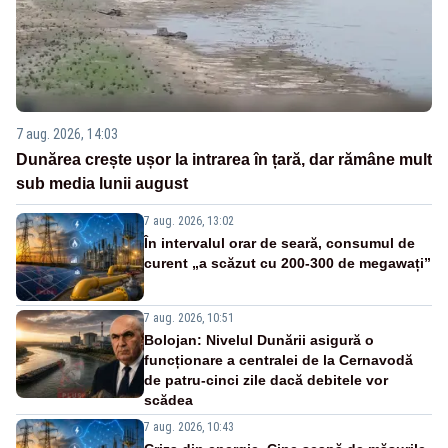
7 aug. 2026, 14:03
Dunărea crește ușor la intrarea în țară, dar rămâne mult
sub media lunii august
7 aug. 2026, 13:02
În intervalul orar de seară, consumul de
curent „a scăzut cu 200-300 de megawați”
7 aug. 2026, 10:51
Bolojan: Nivelul Dunării asigură o
funcționare a centralei de la Cernavodă
de patru-cinci zile dacă debitele vor
scădea
7 aug. 2026, 10:43