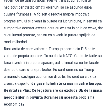
vedem ce ne dati voi noua. Foarte tranzactional, foarte
neplacut pentru diplomatii obisnuiti sa se ascunda dupa
cuvinte frumoase. A folsoit o reactie majora impotriva
progresismului si a venit la putere cu lucruri bune, in sensul ca
e impotriva acestor excese care au existat in politica woke, dar
si cu lucruri proaste, pentru ca a venit la putere sprijinit de
marii miliardari.
Banii astia de care vorbeste Trump, procente din PIB este
vorba de propria aparare. Tu nu dai la NATO. Ca toate tarile sa
faca investitii in propria aparare, astfel incat sa nu fie lasate
doar cele care ofera protectie. Eu sunt convins ca Trump
urmareste castiguri economice directe. Eu cred ca vrea sa
creasca exportul
de gaze lichefiate si masini catre Europa.
Realitatea Plus: Ce legatura are ca exclude UE de la masa
negocierilor in privinta Ucrainei cu aceasta problema
economica?