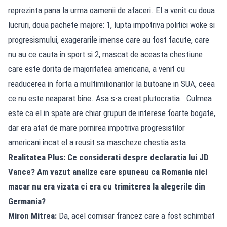
reprezinta pana la urma oamenii de afaceri. El a venit cu doua
lucruri, doua pachete majore: 1, lupta impotriva politici woke si
progresismului, exagerarile imense care au fost facute, care
nu au ce cauta in sport si 2, mascat de aceasta chestiune
care este dorita de majoritatea americana, a venit cu
readucerea in forta a multimilionarilor la butoane in SUA, ceea
ce nu este neaparat bine. Asa s-a creat plutocratia. Culmea
este ca el in spate are chiar grupuri de interese foarte bogate,
dar era atat de mare pornirea impotriva progresistilor
americani incat el a reusit sa mascheze chestia asta.
Realitatea Plus: Ce considerati despre declaratia lui JD
Vance? Am vazut analize care spuneau ca Romania nici
macar nu era vizata ci era cu trimiterea la alegerile din
Germania?
Miron Mitrea:
Da, acel comisar francez care a fost schimbat