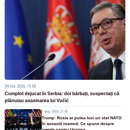
24 feb. 2026, 15:50
Complot dejucat în Serbia: doi bărbați, suspectați că
plănuiau asasinarea lui Vučić
7 aug. 2026, 21:42
Trump: Rusia ar putea lovi un stat NATO
în această toamnă. Ce spune despre
armele pentru Ucraina