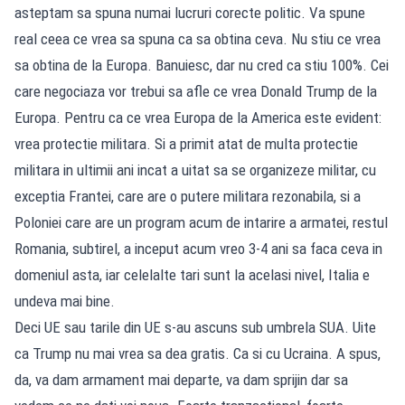
asteptam sa spuna numai lucruri corecte politic. Va spune
real ceea ce vrea sa spuna ca sa obtina ceva. Nu stiu ce vrea
sa obtina de la Europa. Banuiesc, dar nu cred ca stiu 100%. Cei
care negociaza vor trebui sa afle ce vrea Donald Trump de la
Europa. Pentru ca ce vrea Europa de la America este evident:
vrea protectie militara. Si a primit atat de multa protectie
militara in ultimii ani incat a uitat sa se organizeze militar, cu
exceptia Frantei, care are o putere militara rezonabila, si a
Poloniei care are un program acum de intarire a armatei, restul
Romania, subtirel, a inceput acum vreo 3-4 ani sa faca ceva in
domeniul asta, iar celelalte tari sunt la acelasi nivel, Italia e
undeva mai bine.
Deci UE sau tarile din UE s-au ascuns sub umbrela SUA. Uite
ca Trump nu mai vrea sa dea gratis. Ca si cu Ucraina. A spus,
da, va dam armament mai departe, va dam sprijin dar sa