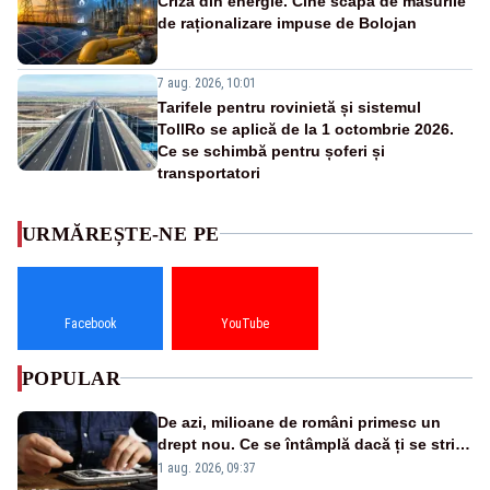
Criza din energie. Cine scapă de măsurile
de raționalizare impuse de Bolojan
7 aug. 2026, 10:01
Tarifele pentru rovinietă și sistemul
TollRo se aplică de la 1 octombrie 2026.
Ce se schimbă pentru șoferi și
transportatori
URMĂREȘTE-NE PE
Facebook
YouTube
POPULAR
De azi, milioane de români primesc un
drept nou. Ce se întâmplă dacă ți se strică
un produs
1 aug. 2026, 09:37