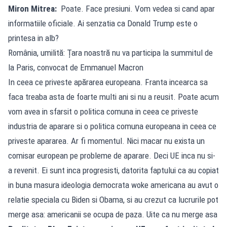
Miron Mitrea:
Poate. Face presiuni. Vom vedea si cand apar
informatiile oficiale. Ai senzatia ca Donald Trump este o
printesa in alb?
România, umilită: Țara noastră nu va participa la summitul de
la Paris, convocat de Emmanuel Macron
In ceea ce priveste apărarea europeana. Franta incearca sa
faca treaba asta de foarte multi ani si nu a reusit. Poate acum
vom avea in sfarsit o politica comuna in ceea ce priveste
industria de aparare si o politica comuna europeana in ceea ce
priveste apararea. Ar fi momentul. Nici macar nu exista un
comisar european pe probleme de aparare. Deci UE inca nu si-
a revenit. Ei sunt inca progresisti, datorita faptului ca au copiat
in buna masura ideologia democrata woke americana au avut o
relatie speciala cu Biden si Obama, si au crezut ca lucrurile pot
merge asa: americanii se ocupa de paza. Uite ca nu merge asa