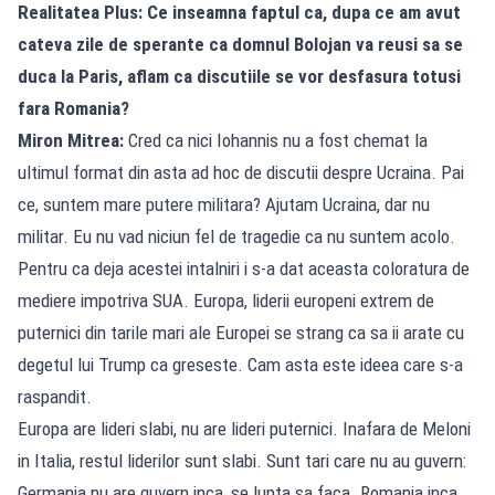
Realitatea Plus: Ce inseamna faptul ca, dupa ce am avut
cateva zile de sperante ca domnul Bolojan va reusi sa se
duca la Paris, aflam ca discutiile se vor desfasura totusi
fara Romania?
Miron Mitrea:
Cred ca nici Iohannis nu a fost chemat la
ultimul format din asta ad hoc de discutii despre Ucraina. Pai
ce, suntem mare putere militara? Ajutam Ucraina, dar nu
militar. Eu nu vad niciun fel de tragedie ca nu suntem acolo.
Pentru ca deja acestei intalniri i s-a dat aceasta coloratura de
mediere impotriva SUA. Europa, liderii europeni extrem de
puternici din tarile mari ale Europei se strang ca sa ii arate cu
degetul lui Trump ca greseste. Cam asta este ideea care s-a
raspandit.
Europa are lideri slabi, nu are lideri puternici. Inafara de Meloni
in Italia, restul liderilor sunt slabi. Sunt tari care nu au guvern:
Germania nu are guvern inca, se lupta sa faca. Romania inca