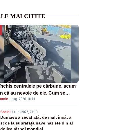
LE MAI CITITE
închis centralele pe cărbune, acum
n că au nevoie de ele. Cum se
omie
·
1 aug. 2026, 18:11
ează vina în plină criză energetică
2
Social
-
1 aug. 2026, 23:10
Dunărea a secat atât de mult încât a
scos la suprafață nave naziste din al
doilea război mondial