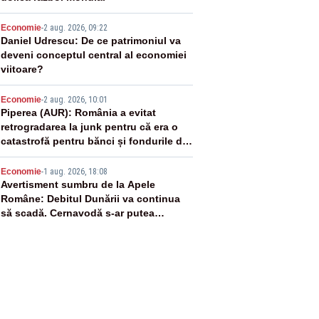
3
Economie
-
2 aug. 2026, 09:22
Daniel Udrescu: De ce patrimoniul va
deveni conceptul central al economiei
viitoare?
4
Economie
-
2 aug. 2026, 10:01
Piperea (AUR): România a evitat
retrogradarea la junk pentru că era o
catastrofă pentru bănci și fondurile de
pensii
5
Economie
-
1 aug. 2026, 18:08
Avertisment sumbru de la Apele
Române: Debitul Dunării va continua
să scadă. Cernavodă s-ar putea
închide în 4 zile