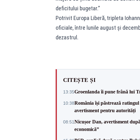
deficitului bugetar.”
Potrivit Europa Liberă, tripleta Iohan
oficiale, între lunile august și decem
dezastrul.
CITEȘTE ȘI
Groenlanda îi pune frână lui 
13:35
România își păstrează ratingul 
10:38
avertisment pentru autorități
Nicușor Dan, avertisment după 
08:51
economică”