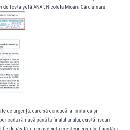
 și de fosta șefă ANAF, Nicoleta Mioara Cârciumaru.
te de urgență, care să conducă la limitarea și
perioada rămasă până la finalul anului, există riscuri
fie depășită, cu consecința creșterii costului finanțării