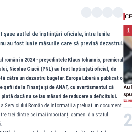
CE
1
 șase astfel de înștiințări oficiale, între lunile
nu au fost luate măsurile care să prevină dezastrul.
ul român în 2024 - președintele Klaus Iohannis, premierul
ui, Nicolae Ciucă (PNL) au fost înștiințați oficial, de
tă către un dezastru bugetar. Europa Liberă a publicat o
e șefii de la Finanțe și de ANAF, cu avertismentul că
Au 
spu
e plată dacă nu se iau măsuri de reducere a deficitului.
Econ
pas
 a Serviciului Român de Informații a preluat un document
tre trei dintre cei mai importanți oameni din statul
.