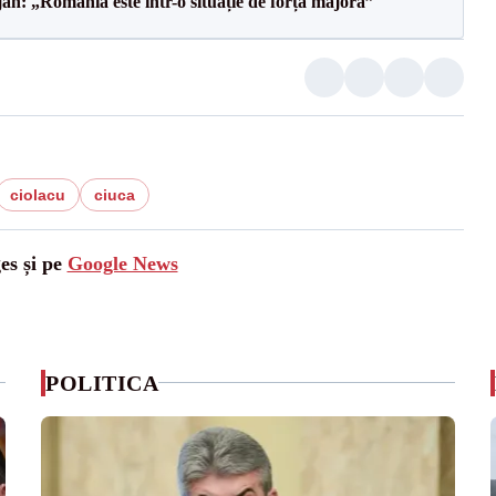
an: „România este într-o situație de forță majoră”
ciolacu
ciuca
es și pe
Google News
POLITICA