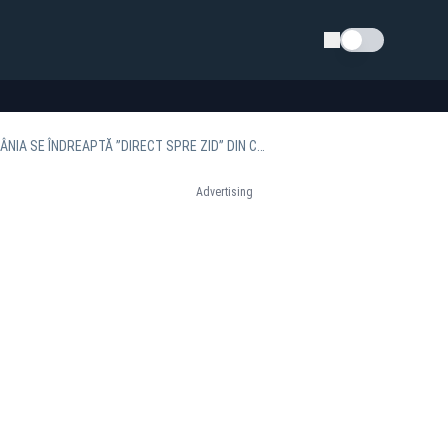
Schimba tema
CIOLACU, IOHANNIS ȘI CIUCĂ AU FOST AVERTIZAȚI ÎNCĂ DIN AUGUST ANUL TRECUT CĂ ROMÂNIA SE ÎNDREAPTĂ ”DIRECT SPRE ZID” DIN CAUZA DEFICITULUI - DOCUMENTE
Advertising