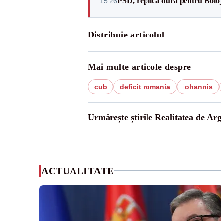
PSD, replică dură pentru Boloj
15:26
Distribuie articolul
Mai multe articole despre
cub
deficit romania
iohannis
Urmărește știrile Realitatea de Arg
ACTUALITATE