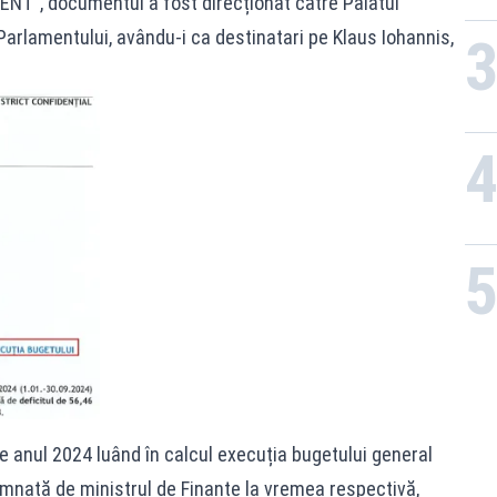
RGENT”, documentul a fost direcționat către Palatul
 Parlamentului, avându-i ca destinatari pe Klaus Iohannis,
pe anul 2024 luând în calcul execuția bugetului general
emnată de ministrul de Finanțe la vremea respectivă,