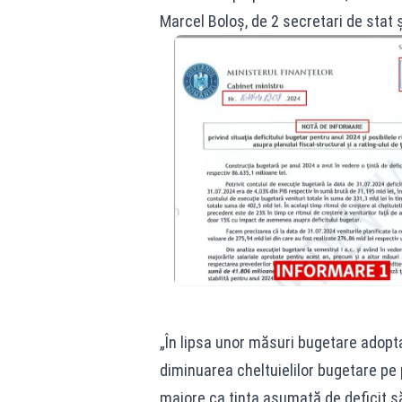
Marcel Boloș, de 2 secretari de stat
„În lipsa unor măsuri bugetare adopta
diminuarea cheltuielilor bugetare pe 
majore ca ținta asumată de deficit să 