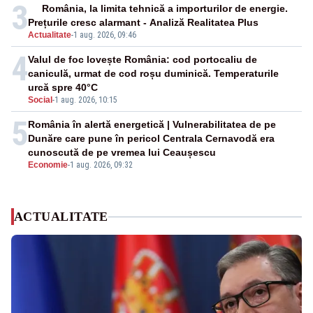
3
România, la limita tehnică a importurilor de energie.
Prețurile cresc alarmant - Analiză Realitatea Plus
Actualitate
-
1 aug. 2026, 09:46
4
Valul de foc lovește România: cod portocaliu de
caniculă, urmat de cod roșu duminică. Temperaturile
urcă spre 40°C
Social
-
1 aug. 2026, 10:15
5
România în alertă energetică | Vulnerabilitatea de pe
Dunăre care pune în pericol Centrala Cernavodă era
cunoscută de pe vremea lui Ceaușescu
Economie
-
1 aug. 2026, 09:32
ACTUALITATE