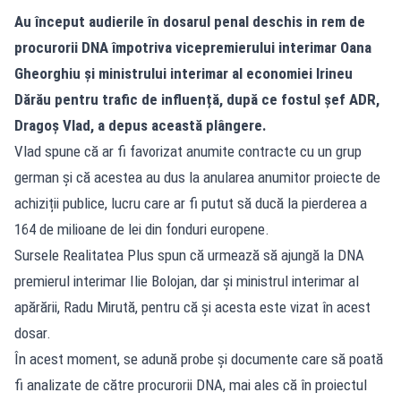
Au început audierile în dosarul penal deschis in rem de
procurorii DNA împotriva vicepremierului interimar Oana
Gheorghiu și ministrului interimar al economiei Irineu
Dărău pentru trafic de influență, după ce fostul șef ADR,
Dragoș Vlad, a depus această plângere.
Vlad spune că ar fi favorizat anumite contracte cu un grup
german și că acestea au dus la anularea anumitor proiecte de
achiziții publice, lucru care ar fi putut să ducă la pierderea a
164 de milioane de lei din fonduri europene.
Sursele Realitatea Plus spun că urmează să ajungă la DNA
premierul interimar Ilie Bolojan, dar și ministrul interimar al
apărării, Radu Mirută, pentru că și acesta este vizat în acest
dosar.
În acest moment, se adună probe și documente care să poată
fi analizate de către procurorii DNA, mai ales că în proiectul