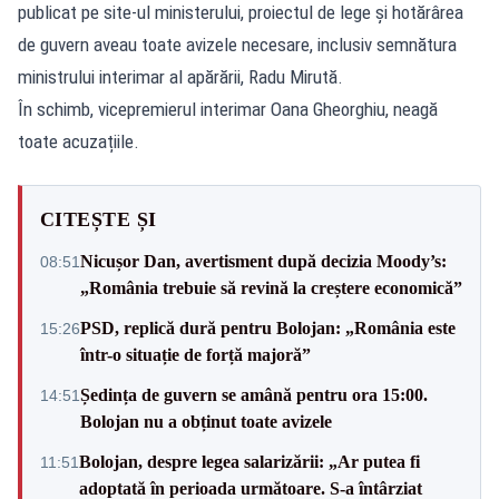
publicat pe site-ul ministerului, proiectul de lege și hotărârea
de guvern aveau toate avizele necesare, inclusiv semnătura
ministrului interimar al apărării, Radu Mirută.
În schimb, vicepremierul interimar Oana Gheorghiu, neagă
toate acuzațiile.
CITEȘTE ȘI
Nicușor Dan, avertisment după decizia Moody’s:
08:51
„România trebuie să revină la creștere economică”
PSD, replică dură pentru Bolojan: „România este
15:26
într-o situație de forță majoră”
Ședința de guvern se amână pentru ora 15:00.
14:51
Bolojan nu a obținut toate avizele
Bolojan, despre legea salarizării: „Ar putea fi
11:51
adoptată în perioada următoare. S-a întârziat