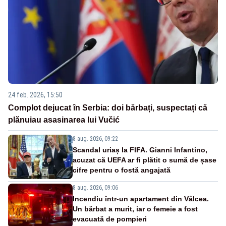
24 feb. 2026, 15:50
Complot dejucat în Serbia: doi bărbați, suspectați că
plănuiau asasinarea lui Vučić
8 aug. 2026, 09:22
Scandal uriaș la FIFA. Gianni Infantino,
acuzat că UEFA ar fi plătit o sumă de șase
cifre pentru o fostă angajată
8 aug. 2026, 09:06
Incendiu într-un apartament din Vâlcea.
Un bărbat a murit, iar o femeie a fost
evacuată de pompieri