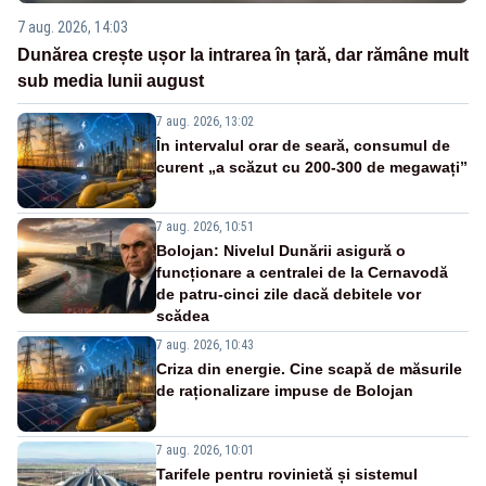
7 aug. 2026, 14:03
Dunărea crește ușor la intrarea în țară, dar rămâne mult
sub media lunii august
7 aug. 2026, 13:02
În intervalul orar de seară, consumul de
curent „a scăzut cu 200-300 de megawați”
7 aug. 2026, 10:51
Bolojan: Nivelul Dunării asigură o
funcționare a centralei de la Cernavodă
de patru-cinci zile dacă debitele vor
scădea
7 aug. 2026, 10:43
Criza din energie. Cine scapă de măsurile
de raționalizare impuse de Bolojan
7 aug. 2026, 10:01
Tarifele pentru rovinietă și sistemul