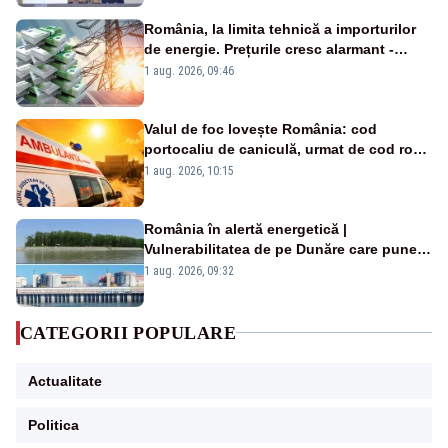
România, la limita tehnică a importurilor
de energie. Prețurile cresc alarmant -
Analiză Realitatea Plus
1 aug. 2026, 09:46
Valul de foc lovește România: cod
portocaliu de caniculă, urmat de cod roșu
duminică. Temperaturile urcă spre 40°C
1 aug. 2026, 10:15
România în alertă energetică |
Vulnerabilitatea de pe Dunăre care pune
în pericol Centrala Cernavodă era
1 aug. 2026, 09:32
cunoscută de pe vremea lui Ceaușescu
CATEGORII POPULARE
Actualitate
Politica