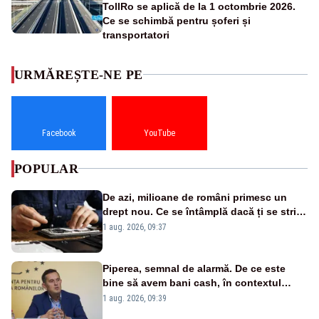
TollRo se aplică de la 1 octombrie 2026.
Ce se schimbă pentru șoferi și
transportatori
URMĂREȘTE-NE PE
Facebook
YouTube
POPULAR
De azi, milioane de români primesc un
drept nou. Ce se întâmplă dacă ți se strică
un produs
1 aug. 2026, 09:37
Piperea, semnal de alarmă. De ce este
bine să avem bani cash, în contextul
alertei energetice?
1 aug. 2026, 09:39