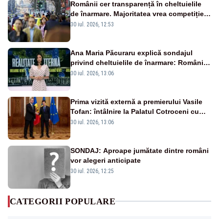
Românii cer transparență în cheltuielile
de înarmare. Majoritatea vrea competiție
reală și industrie locală – SONDAJ
30 iul. 2026, 12:53
Ana Maria Păcuraru explică sondajul
privind cheltuielile de înarmare: Românii
cer transparență în achiziții și un echilibru
30 iul. 2026, 13:06
între partenerii externi
Prima vizită externă a premierului Vasile
Tofan: întâlnire la Palatul Cotroceni cu
președintele Nicușor Dan
30 iul. 2026, 13:06
SONDAJ: Aproape jumătate dintre români
vor alegeri anticipate
30 iul. 2026, 12:25
CATEGORII POPULARE