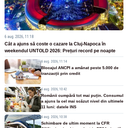
6 aug. 2026, 11:18
Cât a ajuns să coste o cazare la Cluj-Napoca în
weekendul UNTOLD 2026: Prețuri record pe noapte
6 aug. 2026, 11:14
Blocajul ANCPI a amânat peste 5.000 de
tranzacții prin credit
6 aug. 2026, 10:42
Românii cumpără tot mai puțin. Consumul
a ajuns la cel mai scăzut nivel din ultimele
11 luni: datele INS
6 aug. 2026, 10:38
Schimbare de ultim moment la CFR