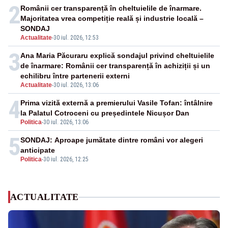
2
Românii cer transparență în cheltuielile de înarmare.
Majoritatea vrea competiție reală și industrie locală –
SONDAJ
Actualitate
-
30 iul. 2026, 12:53
3
Ana Maria Păcuraru explică sondajul privind cheltuielile
de înarmare: Românii cer transparență în achiziții și un
echilibru între partenerii externi
Actualitate
-
30 iul. 2026, 13:06
4
Prima vizită externă a premierului Vasile Tofan: întâlnire
la Palatul Cotroceni cu președintele Nicușor Dan
Politica
-
30 iul. 2026, 13:06
5
SONDAJ: Aproape jumătate dintre români vor alegeri
anticipate
Politica
-
30 iul. 2026, 12:25
ACTUALITATE