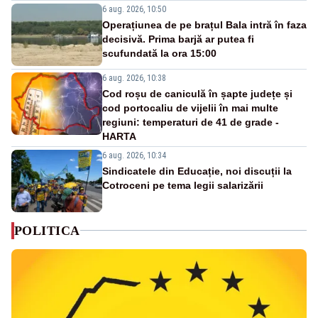
6 aug. 2026, 10:50
Operațiunea de pe brațul Bala intră în faza
decisivă. Prima barjă ar putea fi
scufundată la ora 15:00
6 aug. 2026, 10:38
Cod roșu de caniculă în șapte județe și
cod portocaliu de vijelii în mai multe
regiuni: temperaturi de 41 de grade -
HARTA
6 aug. 2026, 10:34
Sindicatele din Educație, noi discuții la
Cotroceni pe tema legii salarizării
POLITICA