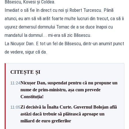
Băsescu, Kovesi și Coldea.
Imediat o să fie în direct cu noi și Robert Turcescu. Până
atunci, eu am să vă arăt foarte multe lucruri din trecut, ca să îi
ușurez demersul domnului Tomac de a se duce înapoi cu
mandatul la domnul... mi-era să zic Băsescu.
La Nicușor Dan. E tot un fel de Băsescu, dintr-un anumit punct
de vedere, sigur că da.
CITEȘTE ȘI
Nicușor Dan, suspendat pentru că nu propune un
11:24
nume de prim-ministru, așa cum prevede
Constituția!
Zi decisivă la Înalta Curte. Guvernul Bolojan află
11:05
astăzi dacă trebuie să plătească aproape un
miliard de euro grefierilor