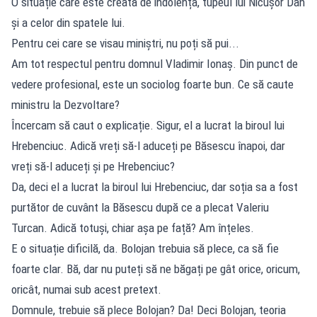
O situație care este creată de indolența, tupeul lui Nicușor Dan
și a celor din spatele lui.
Pentru cei care se visau miniștri, nu poți să pui...
Am tot respectul pentru domnul Vladimir Ionaș. Din punct de
vedere profesional, este un sociolog foarte bun. Ce să caute
ministru la Dezvoltare?
Încercam să caut o explicație. Sigur, el a lucrat la biroul lui
Hrebenciuc. Adică vreți să-l aduceți pe Băsescu înapoi, dar
vreți să-l aduceți și pe Hrebenciuc?
Da, deci el a lucrat la biroul lui Hrebenciuc, dar soția sa a fost
purtător de cuvânt la Băsescu după ce a plecat Valeriu
Turcan. Adică totuși, chiar așa pe față? Am înțeles.
E o situație dificilă, da. Bolojan trebuia să plece, ca să fie
foarte clar. Bă, dar nu puteți să ne băgați pe gât orice, oricum,
oricât, numai sub acest pretext.
Domnule, trebuie să plece Bolojan? Da! Deci Bolojan, teoria