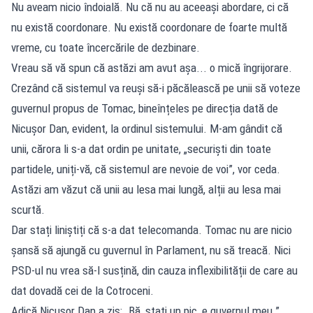
Nu aveam nicio îndoială. Nu că nu au aceeași abordare, ci că
nu există coordonare. Nu există coordonare de foarte multă
vreme, cu toate încercările de dezbinare.
Vreau să vă spun că astăzi am avut așa... o mică îngrijorare.
Crezând că sistemul va reuși să-i păcălească pe unii să voteze
guvernul propus de Tomac, bineînțeles pe direcția dată de
Nicușor Dan, evident, la ordinul sistemului. M-am gândit că
unii, cărora li s-a dat ordin pe unitate, „securiști din toate
partidele, uniți-vă, că sistemul are nevoie de voi”, vor ceda.
Astăzi am văzut că unii au lesa mai lungă, alții au lesa mai
scurtă.
Dar stați liniștiți că s-a dat telecomanda. Tomac nu are nicio
șansă să ajungă cu guvernul în Parlament, nu să treacă. Nici
PSD-ul nu vrea să-l susțină, din cauza inflexibilității de care au
dat dovadă cei de la Cotroceni.
Adică Nicușor Dan a zis: „Bă, stați un pic, e guvernul meu.”