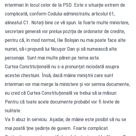
interimari în locul celor de la PSD. Este o situație extrem de
complicată, conform Codului administrativ, articolul 61,
alineatul C1. Notați bine ce vă spun: la foarte multe ministere,
secretarii generali vor prelua poziția de ordonator de credite,
pentru că, în mod normal, Ilie Bolojan nu mai poate face alte
numiri, să-i propună lui Nicușor Dan și să numească alte
personaje. Sunt mai multe păreri pe tema asta.
Curtea Constituțională nu s-a pronunțat niciodată asupra
acestei chestiuni. Însă, dacă mâine miniștrii care sunt
interimari vor mai merge la ministere și vor semna documente,
eu cred că Curtea Constituțională va trebui să ia măsuri.
Pentru că toate acele documente probabil vor fi lovite de
nulitate.
Va fi abuz în serviciu. Așadar, de mâine este posibil să nu se
mai poată ține ședințe de guvern. Foarte complicat.