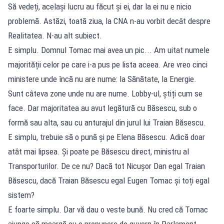
Să vedeți, același lucru au făcut și ei, dar la ei nu e nicio
problemă. Astăzi, toată ziua, la CNA n-au vorbit decât despre
Realitatea. N-au alt subiect.
E simplu. Domnul Tomac mai avea un pic... Am uitat numele
majorității celor pe care i-a pus pe lista aceea. Are vreo cinci
ministere unde încă nu are nume: la Sănătate, la Energie.
Sunt câteva zone unde nu are nume. Lobby-ul, știți cum se
face. Dar majoritatea au avut legătură cu Băsescu, sub o
formă sau alta, sau cu anturajul din jurul lui Traian Băsescu.
E simplu, trebuie să o pună și pe Elena Băsescu. Adică doar
atât mai lipsea. Și poate pe Băsescu direct, ministru al
Transporturilor. De ce nu? Dacă tot Nicușor Dan egal Traian
Băsescu, dacă Traian Băsescu egal Eugen Tomac și toți egal
sistem?
E foarte simplu. Dar vă dau o veste bună. Nu cred că Tomac
ajunge să meargă cu o propunere de guvern în Parlament.