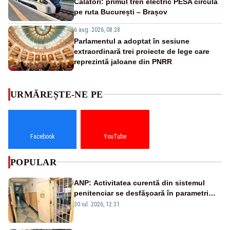
Călători: primul tren electric PESA circulă
pe ruta București – Brașov
6 aug. 2026, 08:28
Parlamentul a adoptat în sesiune
extraordinară trei proiecte de lege care
reprezintă jaloane din PNRR
URMĂREȘTE-NE PE
Facebook
YouTube
POPULAR
ANP: Activitatea curentă din sistemul
penitenciar se desfăşoară în parametri
normali
30 iul. 2026, 12:31