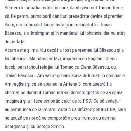
Suntem în situația astăzi în care, dacă guvernul Tomac trece,
să fie pentru prima oară când un președinte devine și premier.
Sigur, s-a întâmplat lucrul ăsta și în mandatul lui Traian
Băsescu, s-a întâmplat și în mandatul lui Iohannis, dar nu atât
de pe față.
Acum este și mai rău decât a fost pe vremea lui Băsescu și a
lui Iohannis. Mă uitam astăzi, împreună cu Bogdan Tiberiu
Iacob, pe istoricul relației lui Tomac cu Elena Băsescu, cu
Traian Băsescu. Am văzut și banii aceia deturnați în campanie.
Am regăsit și ce se spunea la Antena 3, care aseară l-a
chemat pe domnul Tomac într-un demers grețos de a-i spăla
imaginea și a-l face simpatic celor de la PSD. Ce să vedeți, l-
au primit încă de la intrare. Asta o să difuzez pentru CNA, care
ne acuză pe noi că ne comportăm prea frumos cu domnul
Georgescu și cu George Simion.