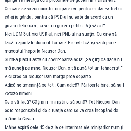
Cei care se visau miniștri, îmi pare rău pentru ei, dar va trebui
să-și ia gândul, pentru că PSD-ul nu este de acord cu un
guvern tehnocrat, ci vor un guvern politic. Ați văzut?
Nici UDMR-ul, nici USR-ul, nici PNL-ul nu susțin. Cu cine să
facă majoritate domnul Tomac? Probabil că își va depune
mandatul înapoi la Nicușor Dan.
Și mi-a plăcut asta cu sperietoarea asta: „Să știți că dacă nu
mă puneți pe mine, Nicușor Dan, o să pună tot un tehnocrat.”
Aici cred că Nicușor Dan merge prea departe.
Adică ne amenință pe toți. Cum adică? Păi foarte bine, să nu-l
voteze nimeni.
Ce o să facă? Câți prim-miniștri o să pună? Tot Nicușor Dan
este responsabil și de situația care se va crea începând de
mâine la Guvern.
Mâine expiră cele 45 de zile de interimat ale miniștrilor numiți