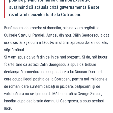
susținând că actuala criză guvernamentală este
rezultatul deciziilor luate la Cotroceni.
Bună seara, doamnelor și domnilor, și bine v-am regăsit la
Culisele Statului Paralel. Astăzi, din nou, Călin Georgescu a dat
ora exactă, așa cum a făcut-o în ultimii aproape doi ani de zile,
săptămânal.
Și v-am spus că va fi din ce în ce mai prezent. Și da, mă bucur
foarte tare că astăzi Călin Georgescu a spus că trebuie
declanșată procedura de suspendare a lui Nicușor Dan, cel
care ocupă ilegal poziția de la Cotroceni, pentru noi, milioanele
de români care suntem călcați în picioare, batjocoriți și de
votul cărora nu se ține cont. Mă bucur că și George Simion,
imediat după declarația domnului Georgescu, a spus același
lucru.