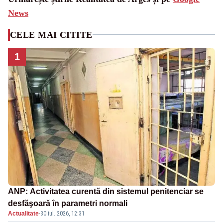
News
CELE MAI CITITE
1
ANP: Activitatea curentă din sistemul penitenciar se
desfăşoară în parametri normali
Actualitate
·
30 iul. 2026, 12:31