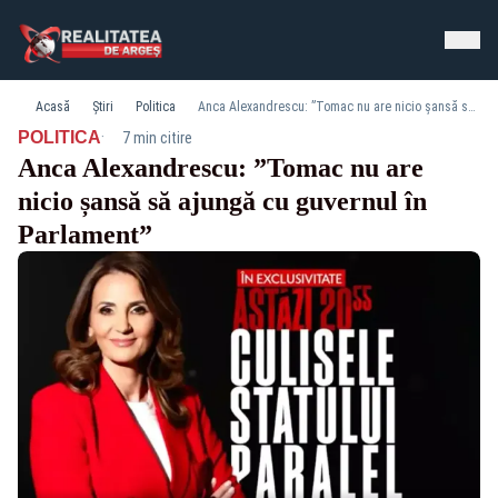
Acasă
Știri
Politica
Anca Alexandrescu: ”Tomac nu are nicio șansă să ajungă cu guvernul în Parlament”
·
POLITICA
7 min citire
Anca Alexandrescu: ”Tomac nu are
nicio șansă să ajungă cu guvernul în
Parlament”