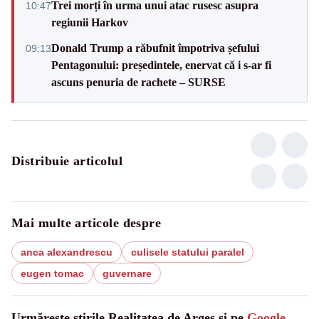
Trei morți în urma unui atac rusesc asupra
10:47
regiunii Harkov
Donald Trump a răbufnit împotriva șefului
09:13
Pentagonului: președintele, enervat că i s-ar fi
ascuns penuria de rachete – SURSE
Distribuie articolul
Mai multe articole despre
anca alexandrescu
culisele statului paralel
eugen tomac
guvernare
Urmărește știrile Realitatea de Arges și pe
Google