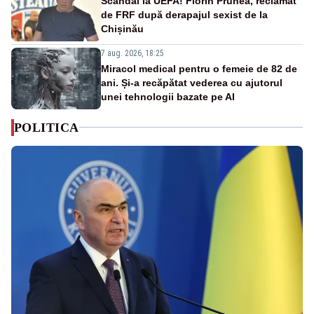
Scandal la UEFA! Florin Prunea, reclamat
de FRF după derapajul sexist de la
Chișinău
7 aug. 2026, 18:25
Miracol medical pentru o femeie de 82 de
ani. Și-a recăpătat vederea cu ajutorul
unei tehnologii bazate pe AI
POLITICA