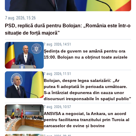
7 aug. 2026, 15:26
PSD, replică dură pentru Bolojan: „România este într-o
situație de forță majoră”
7 aug. 2026, 14:51
Ședința de guvern se amână pentru ora
15:00. Bolojan nu a obținut toate avizele
7 aug. 2026, 11:51
Bolojan, despre legea salarizării: „Ar
putea fi adoptată în perioada următoare.
S-a întârziat depunerea din cauza unor
discursuri iresponsabile în spaţiul public”
7 aug. 2026, 10:57
ANSVSA a negociat, la Ankara, un acord
pentru facilitarea tranzitului prin Turcia al
carcaselor de ovine și bovine