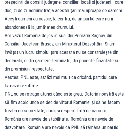
președinți de consilii județene, consilieri locali și județeni - care
duc, zi de zi, administrația acestei țări mai aproape de oameni.
Acești oameni au nevoie, la centru, de un partid care nu îi
abandonează la jumătatea drumului.
Am văzut România de jos în sus: din Primăria Râșnov, din
Consiliul Județean Brașov, din Ministerul Dezvoltării. Și am
învățat un lucru simplu: țara aceasta nu se construiește din
declarații, ci din șantiere terminate, din proiecte finanțate și
din promisiuni respectate.
Veștea: PNL este, astăzi mai mult ca oricând, partidul care
livrează rezultate.
PNL nu se retrage atunci când este greu. Datoria noastră este
să fim acolo unde se decide viitorul României și să ne facem
treaba cu seriozitate, curaj și respect față de oameni.
România are nevoie de stabilitate. România are nevoie de
dezvoltare. România are nevoie ca PNL să rămână un partid