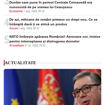
3
Dunăre care pune în pericol Centrala Cernavodă era
cunoscută de pe vremea lui Ceaușescu
Economie
-
1 aug. 2026, 09:32
4
De azi, milioane de români primesc un drept nou. Ce se
întâmplă dacă ți se strică un produs
Social
-
1 aug. 2026, 09:37
5
NATO întărește apărarea României! Aeronave noi, trimise
pentru interceptarea și distrugerea dronelor
Actualitate
-
31 iul. 2026, 20:33
ACTUALITATE