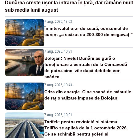
Dunărea crește ușor la intrarea în țară, dar rămâne mult
sub media lunii august
7 aug. 2026, 13:02
În intervalul orar de seară, consumul de
curent „a scăzut cu 200-300 de megawați”
7 aug. 2026, 10:51
Bolojan: Nivelul Dunării asigură o
funcționare a centralei de la Cernavodă
de patru-cinci zile dacă debitele vor
scădea
7 aug. 2026, 10:43
Criza din energie. Cine scapă de măsurile
de raționalizare impuse de Bolojan
7 aug. 2026, 10:01
Tarifele pentru rovinietă și sistemul
TollRo se aplică de la 1 octombrie 2026.
Ce se schimbă pentru șoferi și