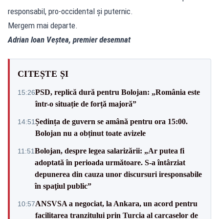
responsabil, pro-occidental și puternic.
Mergem mai departe.
Adrian Ioan Veștea, premier desemnat
CITEȘTE ȘI
PSD, replică dură pentru Bolojan: „România este
15:26
într-o situație de forță majoră”
Ședința de guvern se amână pentru ora 15:00.
14:51
Bolojan nu a obținut toate avizele
Bolojan, despre legea salarizării: „Ar putea fi
11:51
adoptată în perioada următoare. S-a întârziat
depunerea din cauza unor discursuri iresponsabile
în spaţiul public”
ANSVSA a negociat, la Ankara, un acord pentru
10:57
facilitarea tranzitului prin Turcia al carcaselor de