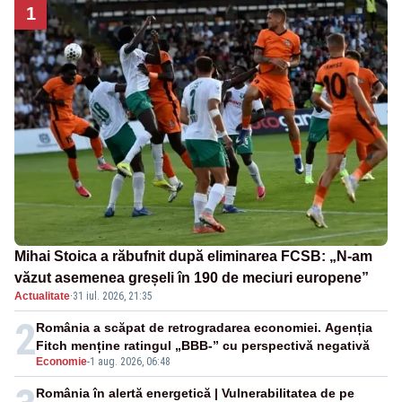
1
Mihai Stoica a răbufnit după eliminarea FCSB: „N-am
văzut asemenea greșeli în 190 de meciuri europene”
Actualitate
·
31 iul. 2026, 21:35
2
România a scăpat de retrogradarea economiei. Agenția
Fitch menține ratingul „BBB-” cu perspectivă negativă
Economie
-
1 aug. 2026, 06:48
România în alertă energetică | Vulnerabilitatea de pe