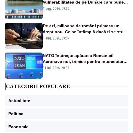
Vulnerabilitatea de pe Dunăre care pune
în pericol Centrala Cernavodă era
1 aug. 2026, 09:32
cunoscută de pe vremea lui Ceaușescu
De azi, milioane de români primesc un
drept nou. Ce se întâmplă dacă ți se strică
un produs
1 aug. 2026, 09:37
NATO întărește apărarea României!
Aeronave noi, trimise pentru interceptarea
și distrugerea dronelor
31 iul. 2026, 20:33
CATEGORII POPULARE
Actualitate
Politica
Economie