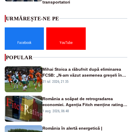
transportatori
URMĂREȘTE-NE PE
Facebook
YouTube
POPULAR
Mihai Stoica a răbufnit după eliminarea
FCSB: „N-am văzut asemenea greșeli în
190 de meciuri europene”
31 iul. 2026, 21:35
România a scăpat de retrogradarea
economiei. Agenția Fitch menține ratingul
„BBB-” cu perspectivă negativă
1 aug. 2026, 06:48
România în alertă energetică |