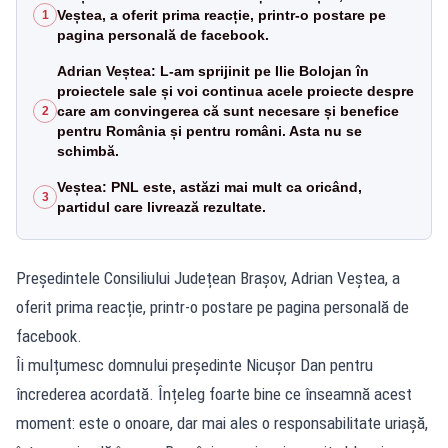
Veștea, a oferit prima reacție, printr-o postare pe
1
pagina personală de facebook.
Adrian Veștea: L-am sprijinit pe Ilie Bolojan în
proiectele sale și voi continua acele proiecte despre
care am convingerea că sunt necesare și benefice
2
pentru România și pentru români. Asta nu se
schimbă.
Veștea: PNL este, astăzi mai mult ca oricând,
3
partidul care livrează rezultate.
Președintele Consiliului Județean Brașov, Adrian Veștea, a
oferit prima reacție, printr-o postare pe pagina personală de
facebook.
Îi mulțumesc domnului președinte Nicușor Dan pentru
încrederea acordată. Înțeleg foarte bine ce înseamnă acest
moment: este o onoare, dar mai ales o responsabilitate uriașă,