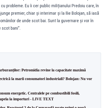
cu probleme. Eu îi cer public milițianului Predoiu care, în
junge premier, chiar și interimar și la Ilie Bolojan, să iasă
omânilor de unde scot bai. Sunt la guvernare și vor în
 scot bani”.
carburanților: Petromidia revine la capacitate maximă
ectrică la marii consumatori industriali? Bolojan: Nu vor
onsum energetic. Centralele pe combustibili fosili,
a apela la importuri - LIVE TEXT
elor. Reactorul 2 de la Cernavodă poate primi o nouă