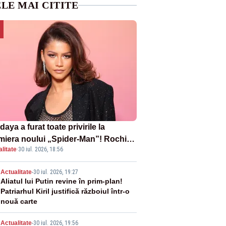
LE MAI CITITE
aya a furat toate privirile la
miera noului „Spider-Man”! Rochia
litate
·
30 iul. 2026, 18:56
pirată de pânza de păianjen a făcut
zație
2
Actualitate
-
30 iul. 2026, 19:27
Aliatul lui Putin revine în prim-plan!
Patriarhul Kiril justifică războiul într-o
nouă carte
Actualitate
-
30 iul. 2026, 19:56