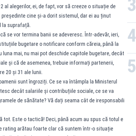
al alegerilor, ei, de fapt, vor să creeze o situație de
președinte cine și-a dorit sistemul, dar ei au ținut
 la suprafață.
 că se vor termina banii se adeveresc. Într-adevăr, ieri,
stituțiile bugetare o notificare conform căreia, până la
cu luna mai, nu mai pot deschide capitole bugetare, decât
ciale și că de asemenea, trebuie informați partenerii,
re 20 și 31 ale lunii.
oamenii sunt îngroziți. Ce se va întâmpla la Ministerul
esc decât salariile și contribuțiile sociale, ce se va
amele de sănătate? Vă dați seama cât de iresponsabili
ă tot. Este o tactică! Deci, până acum au spus că totul e
e rating arătau foarte clar că suntem într-o situație