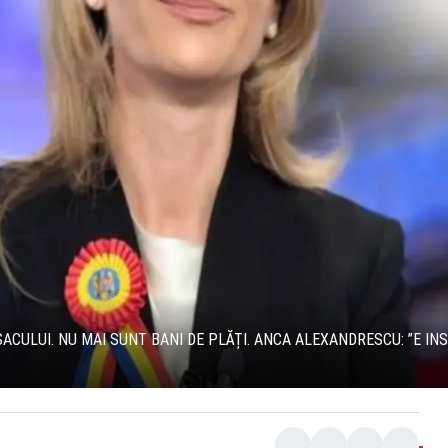
CULUI. NU MAI SUNT BANI DE PLĂȚI. ANCA ALEXANDRESCU: ”E IN