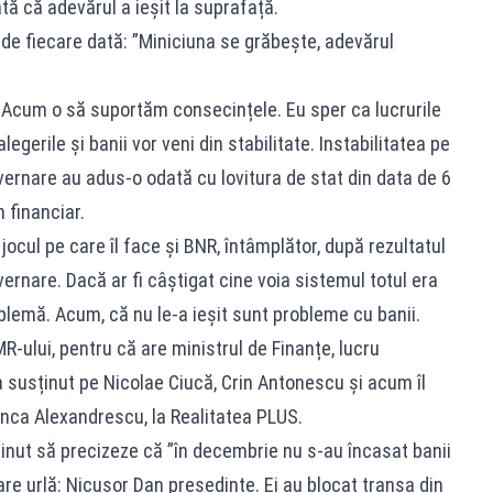
tă că adevărul a ieșit la suprafață.
e fiecare dată: ”Miniciuna se grăbește, adevărul
. Acum o să suportăm consecințele. Eu sper ca lucrurile
egerile și banii vor veni din stabilitate. Instabilitatea pe
ernare au adus-o odată cu lovitura de stat din data de 6
 financiar.
ocul pe care îl face și BNR, întâmplător, după rezultatul
uvernare. Dacă ar fi câștigat cine voia sistemul totul era
oblemă. Acum, că nu le-a ieșit sunt probleme cu banii.
-ului, pentru că are ministrul de Finanțe, lucru
 susținut pe Nicolae Ciucă, Crin Antonescu și acum îl
Anca Alexandrescu, la Realitatea PLUS.
nut să precizeze că ”în decembrie nu s-au încasat banii
are urlă: Nicușor Dan președinte. Ei au blocat tranșa din