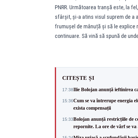
PNRR. Următoarea tranșă este, la fel, 
sfârșit, și-a atins visul suprem de a a
frumușel de mânuță și să le explice r
continuare. Să vină să spună de unde
CITEȘTE ȘI
Ilie Bolojan anunță ieftinirea 
17:38
Cum se va întrerupe energia el
15:36
exista compensații
Bolojan anunță restricțiile de c
15:33
repornite. La ore de vârf se v
Miza uriașă a scufundării barj
15:24