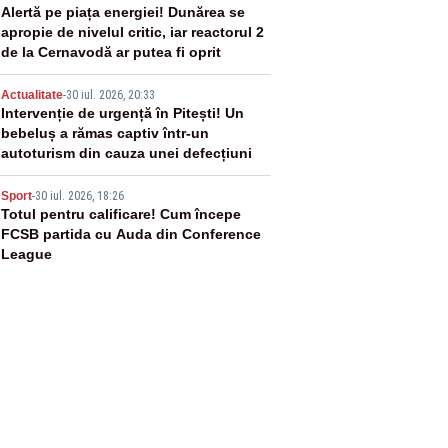
3
Alertă pe piața energiei! Dunărea se
apropie de nivelul critic, iar reactorul 2
de la Cernavodă ar putea fi oprit
4
Actualitate
-
30 iul. 2026, 20:33
Intervenție de urgență în Pitești! Un
bebeluș a rămas captiv într-un
autoturism din cauza unei defecțiuni
5
Sport
-
30 iul. 2026, 18:26
Totul pentru calificare! Cum începe
FCSB partida cu Auda din Conference
League