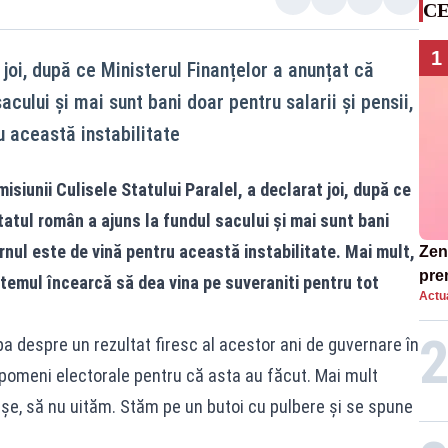
CE
1
joi, după ce Ministerul Finanțelor a anunțat că
acului și mai sunt bani doar pentru salarii și pensii,
u această instabilitate
siunii Culisele Statului Paralel, a declarat joi, după ce
tatul român a ajuns la fundul sacului și mai sunt bani
ernul este de vină pentru această instabilitate. Mai mult,
Zend
pre
temul încearcă să dea vina pe suveraniti pentru tot
Actua
ins
sen
ba despre un rezultat firesc al acestor ani de guvernare în
 pomeni electorale pentru că asta au făcut. Mai mult
așe, să nu uităm. Stăm pe un butoi cu pulbere și se spune