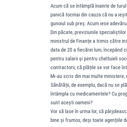
Acum că se întâmplă înainte de turul 2 
panică tocmai din cauza că nu a ieșit 
gunoiul sub preș. Acum iese adevărul
Din păcate, previziunile specialiștilor
ministrul de Finanțe a trimis către in
data de 20 a fiecărei luni, începând 
pentru salarii și pentru cheltuieli so
contractorii, că plățile se vor face înt
Mi-au scris din mai multe ministere, 
Sănătății, de exemplu, dacă nu se plăt
întâmpla cu medicamentele? Cu progr
sunt acești oameni?
Vor să lase în urma lor, să pârjoleasc
bine și frumos, deși toate agențiile d