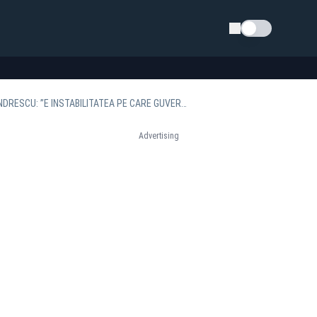
Schimba tema
STATUL ROMÂN A AJUNS LA FUNDUL SACULUI. NU MAI SUNT BANI DE PLĂȚI. ANCA ALEXANDRESCU: ”E INSTABILITATEA PE CARE GUVERNUL A ADUS-O”
Advertising