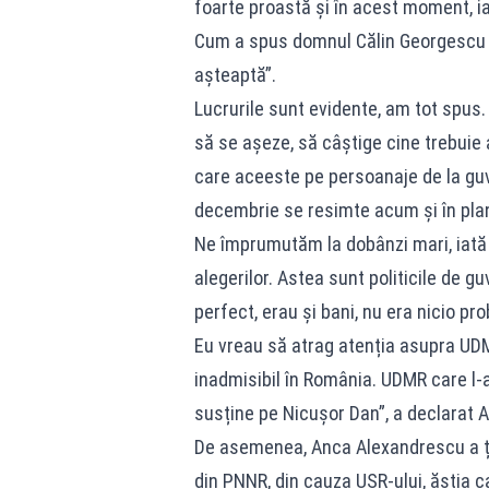
foarte proastă și în acest moment, ia
Cum a spus domnul Călin Georgescu d
așteaptă”.
Lucrurile sunt evidente, am tot spus
să se așeze, să câștige cine trebuie al
care aceeste pe persoanaje de la guv
decembrie se resimte acum și în plan
Ne împrumutăm la dobânzi mari, iată j
alegerilor. Astea sunt politicile de g
perfect, erau și bani, nu era nicio pr
Eu vreau să atrag atenția asupra UDMR
inadmisibil în România. UDMR care l-a
susține pe Nicușor Dan”, a declarat 
De asemenea, Anca Alexandrescu a ți
din PNNR, din cauza USR-ului, ăștia c