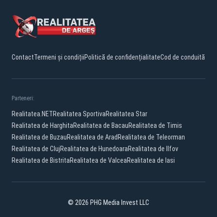
Contact
Termeni și condiții
Politică de confidențialitate
Cod de conduită
Parteneri:
Realitatea.NET
Realitatea Sportiva
Realitatea Star
Realitatea de Harghita
Realitatea de Bacau
Realitatea de Timis
Realitatea de Buzau
Realitatea de Arad
Realitatea de Teleorman
Realitatea de Cluj
Realitatea de Hunedoara
Realitatea de Ilfov
Realitatea de Bistrita
Realitatea de Valcea
Realitatea de Iasi
© 2026 PHG Media Invest LLC
Facebook
YouTube