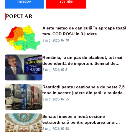
Facebook
YouTube
POPULAR
Alerte meteo de caniculă în aproape toată
țara. COD ROȘU în 3 județe
3 aug. 2026, 07:48
România, la un pas de blackout, tot mai
dependentă de importuri. Semnal de
alarmă tras de un expert în energie
3 aug. 2026, 07:51
Restricții pentru camioanele de peste 7,5
tone în aceste județe din țară: circulația
este interzisă luni, între orele 12:00 și
3 aug. 2026, 07:55
20:00
Senatul începe o nouă sesiune
extraordinară pentru aprobarea unor
jaloane din PNRR
3 aug. 2026, 07:58