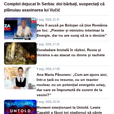
Complot dejucat în Serbia: doi bărbați, suspectați că
plănuiau asasinarea lui Vučić
9 aug. 2026, 22:41
Peiu îl acuză pe Bolojan că ține România
pe loc: „Premier și ministru interimar la
Energie, dar nu are curaj să ia o decizie”
9 aug. 2026, 21:25
Escaladare brutală în război. Rusia și
Ucraina s-au atacat cu drone și rachete
9 aug. 2026, 21:00
Ana Maria Păcuraru: „Cum am ajuns aici,
într-o țară cu resurse, cu un reactor
nuclear, cu un potențial energetic uriaș,
dar care se împrumută de curent de la
vecini?”
9 aug. 2026, 20:24
Moment emoționant la Untold. Lewis
Capaldi a făcut tot stadionul să cânte