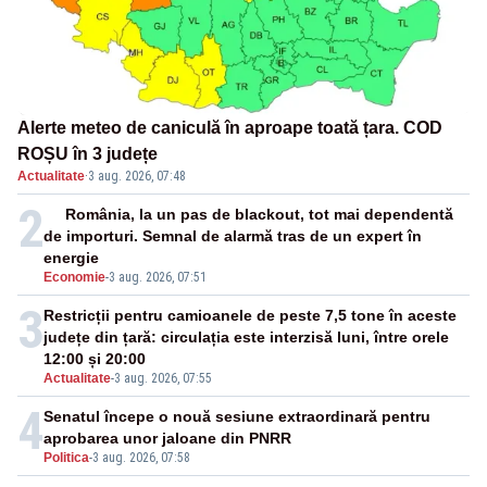
Alerte meteo de caniculă în aproape toată țara. COD
ROȘU în 3 județe
Actualitate
·
3 aug. 2026, 07:48
2
România, la un pas de blackout, tot mai dependentă
de importuri. Semnal de alarmă tras de un expert în
energie
Economie
-
3 aug. 2026, 07:51
3
Restricții pentru camioanele de peste 7,5 tone în aceste
județe din țară: circulația este interzisă luni, între orele
12:00 și 20:00
Actualitate
-
3 aug. 2026, 07:55
4
Senatul începe o nouă sesiune extraordinară pentru
aprobarea unor jaloane din PNRR
Politica
-
3 aug. 2026, 07:58