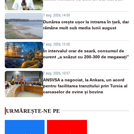
7 aug. 2026, 14:03
Dunărea crește ușor la intrarea în țară, dar
rămâne mult sub media lunii august
7 aug. 2026, 13:02
În intervalul orar de seară, consumul de
curent „a scăzut cu 200-300 de megawați”
7 aug. 2026, 10:57
ANSVSA a negociat, la Ankara, un acord
pentru facilitarea tranzitului prin Turcia al
carcaselor de ovine și bovine
URMĂREȘTE-NE PE