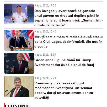
9 aug. 2026, 17:50
Dan Dungaciu avertizează că șansele
unui guvern cu drepturi depline până în
septembrie sunt foarte mici: „Suntem într-
o furtună perfectă”
9 aug. 2026, 15:40
Miruță cere o măsură radicală după atacul
de la Cluj. Legea dezinformării, din nou în
discuție
8 aug. 2026, 13:35
Groenlanda îi pune frână lui Trump.
Avertisment dur după planul de foraj
8 aug. 2026, 10:38
România își păstrează ratingul
recomandat investițiilor. Un semnal
pozitiv, dar și un avertisment pentru
autorități
ECONOMIE