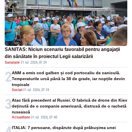
SANITAS: Niciun scenariu favorabil pentru angajații
din sănătate în proiectul Legii salarizării
Sanatate
·
31 iul. 2026, 07:29
2
ANM a emis cod galben și cod portocaliu de caniculă.
Temperaturile urcă până la 38 de grade, iar nopțile devin
tropicale
Social
-
31 iul. 2026, 07:39
3
Atac fără precedent al Rusiei. O fabrică de drone din Kiev
deținută de o companie americană, distrusă de o rachetă
rusească
Actualitate
-
31 iul. 2026, 07:40
4
ITALIA: 7 persoane, dispărute după prăbușirea unei