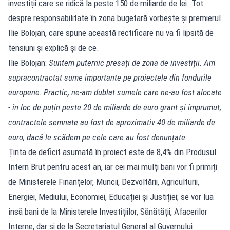
investiții care se ridică la peste 150 de miliarde de lei. Tot
despre responsabilitate în zona bugetară vorbește și premierul
Ilie Bolojan, care spune această rectificare nu va fi lipsită de
tensiuni și explică și de ce.
Ilie Bolojan:
Suntem puternic presați de zona de investiții. Am
supracontractat sume importante pe proiectele din fondurile
europene. Practic, ne-am dublat sumele care ne-au fost alocate
- în loc de puțin peste 20 de miliarde de euro grant și împrumut,
contractele semnate au fost de aproximativ 40 de miliarde de
euro, dacă le scădem pe cele care au fost denunțate.
Ținta de deficit asumată în proiect este de 8,4% din Produsul
Intern Brut pentru acest an, iar cei mai mulți bani vor fi primiți
de Ministerele Finanțelor, Muncii, Dezvoltării, Agriculturii,
Energiei, Mediului, Economiei, Educației și Justiției; se vor lua
însă bani de la Ministerele Investițiilor, Sănătății, Afacerilor
Interne, dar și de la Secretariatul General al Guvernului.