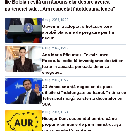
Ilie Bolojan evită un răspuns clar despre averea
partenerei sale: „Am respectat întotdeauna legea”
6 aug. 2026, 15:39
Guvernul a adoptat o hotărâre care
aprobă planurile de pregătire pentru
riscuri
6 aug. 2026, 15:18
Ana Maria Păcuraru: Televiziunea
Poporului solicită investigarea deciziilor
luate în această perioadă de criză
enegetică
6 aug. 2026, 11:27
JD Vance anunță negocieri de pace
dificile și îndelungate cu Iranul, în timp ce
Teheranul neagă existența discuțiilor cu
SUA
6 aug. 2026, 11:24
Nicușor Dan, suspendat pentru că nu
propune un nume de prim-ministru, așa
cum prevede Constituția!