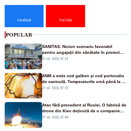
Facebook
YouTube
POPULAR
SANITAS: Niciun scenariu favorabil
pentru angajații din sănătate în proiectul
Legii salarizării
31 iul. 2026, 07:29
ANM a emis cod galben și cod portocaliu
de caniculă. Temperaturile urcă până la 38
de grade, iar nopțile devin tropicale
31 iul. 2026, 07:39
Atac fără precedent al Rusiei. O fabrică de
drone din Kiev deținută de o companie
americană, distrusă de o rachetă
31 iul. 2026, 07:40
rusească