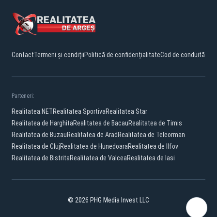
Contact
Termeni și condiții
Politică de confidențialitate
Cod de conduită
Parteneri:
Realitatea.NET
Realitatea Sportiva
Realitatea Star
Realitatea de Harghita
Realitatea de Bacau
Realitatea de Timis
Realitatea de Buzau
Realitatea de Arad
Realitatea de Teleorman
Realitatea de Cluj
Realitatea de Hunedoara
Realitatea de Ilfov
Realitatea de Bistrita
Realitatea de Valcea
Realitatea de Iasi
© 2026 PHG Media Invest LLC
Facebook
YouTube