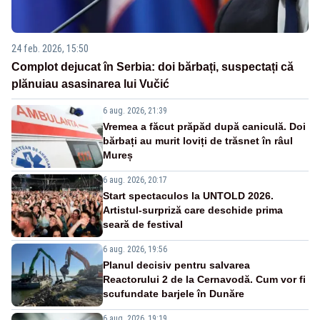
24 feb. 2026, 15:50
Complot dejucat în Serbia: doi bărbați, suspectați că
plănuiau asasinarea lui Vučić
6 aug. 2026, 21:39
Vremea a făcut prăpăd după caniculă. Doi
bărbați au murit loviți de trăsnet în râul
Mureș
6 aug. 2026, 20:17
Start spectaculos la UNTOLD 2026.
Artistul-surpriză care deschide prima
seară de festival
6 aug. 2026, 19:56
Planul decisiv pentru salvarea
Reactorului 2 de la Cernavodă. Cum vor fi
scufundate barjele în Dunăre
6 aug. 2026, 19:19