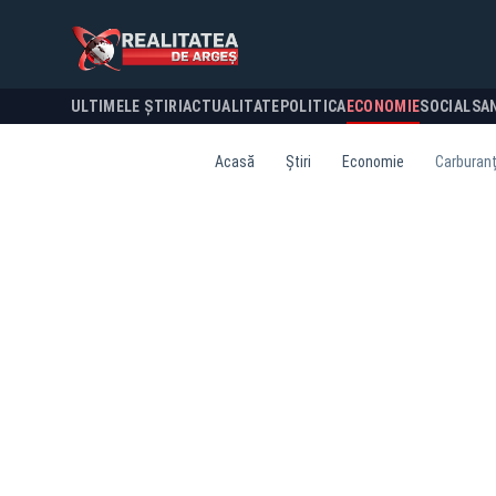
ULTIMELE ȘTIRI
ACTUALITATE
POLITICA
ECONOMIE
SOCIAL
SA
Acasă
Știri
Economie
Carburanț