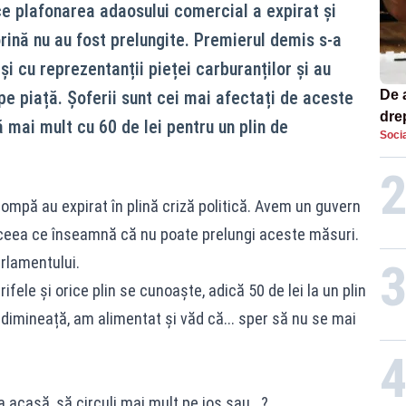
 ce plafonarea adaosului comercial a expirat și
ină nu au fost prelungite. Premierul demis s-a
 și cu reprezentanții pieței carburanților și au
 pe piață. Șoferii sunt cei mai afectați de aceste
De 
dre
 mai mult cu 60 de lei pentru un plin de
Socia
str
pompă au expirat în plină criză politică. Avem un guvern
, ceea ce înseamnă că nu poate prelungi aceste măsuri.
arlamentului.
fele și orice plin se cunoaște, adică 50 de lei la un plin
 dimineață, am alimentat și văd că... sper să nu se mai
 acasă, să circuli mai mult pe jos sau...?