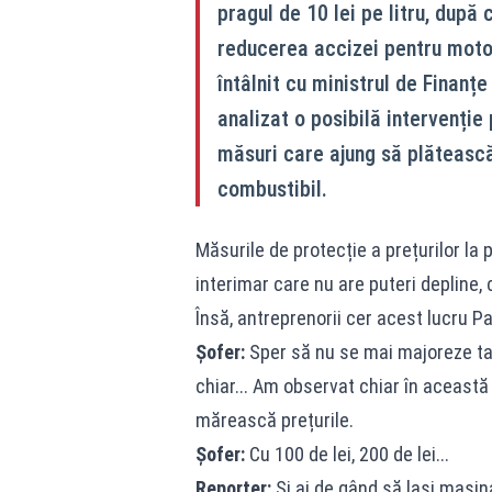
pragul de 10 lei pe litru, după
reducerea accizei pentru motor
întâlnit cu ministrul de Finanțe
analizat o posibilă intervenție
măsuri care ajung să plătească
combustibil.
Măsurile de protecție a prețurilor la 
interimar care nu are puteri depline
Însă, antreprenorii cer acest lucru P
Șofer:
Sper să nu se mai majoreze tari
chiar... Am observat chiar în această
mărească prețurile.
Șofer:
Cu 100 de lei, 200 de lei...
Reporter:
Și ai de gând să lași mașina