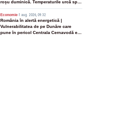
roșu duminică. Temperaturile urcă spre
40°C
5
Economie
-
1 aug. 2026, 09:32
România în alertă energetică |
Vulnerabilitatea de pe Dunăre care
pune în pericol Centrala Cernavodă era
cunoscută de pe vremea lui Ceaușescu