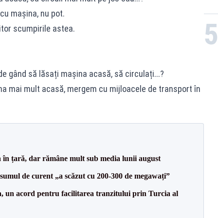
cu mașina, nu pot.
itor scumpirile astea.
.
e gând să lăsați mașina acasă, să circulați...?
 mai mult acasă, mergem cu mijloacele de transport în
a în țară, dar rămâne mult sub media lunii august
onsumul de curent „a scăzut cu 200-300 de megawați”
un acord pentru facilitarea tranzitului prin Turcia al