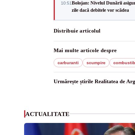
Bolojan: Nivelul Dunării asigur
10:51
zile dacă debitele vor scădea
Distribuie articolul
Mai multe articole despre
carburanti
scumpire
combustib
Urmărește știrile Realitatea de Arg
ACTUALITATE