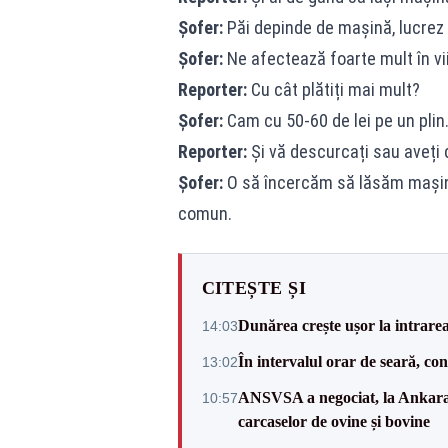
Șofer:
Păi depinde de mașină, lucrez 
Șofer:
Ne afectează foarte mult în vi
Reporter:
Cu cât plătiți mai mult?
Șofer:
Cam cu 50-60 de lei pe un plin
Reporter:
Și vă descurcați sau aveți d
Șofer:
O să încercăm să lăsăm mașina
comun.
CITEȘTE ȘI
Dunărea crește ușor la intrare
14:03
În intervalul orar de seară, c
13:02
ANSVSA a negociat, la Ankara, 
10:57
carcaselor de ovine și bovine