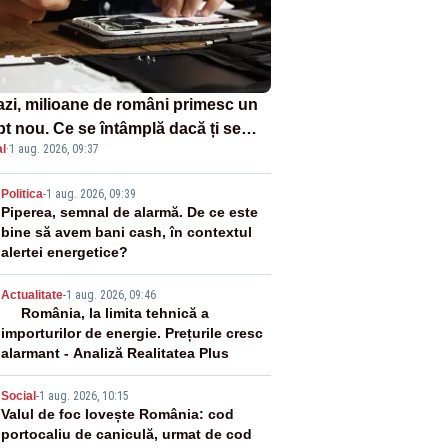
azi, milioane de români primesc un
pt nou. Ce se întâmplă dacă ți se
l
·
1 aug. 2026, 09:37
ică un produs
2
Politica
-
1 aug. 2026, 09:39
Piperea, semnal de alarmă. De ce este
bine să avem bani cash, în contextul
alertei energetice?
3
Actualitate
-
1 aug. 2026, 09:46
România, la limita tehnică a
importurilor de energie. Prețurile cresc
alarmant - Analiză Realitatea Plus
4
Social
-
1 aug. 2026, 10:15
Valul de foc lovește România: cod
portocaliu de caniculă, urmat de cod