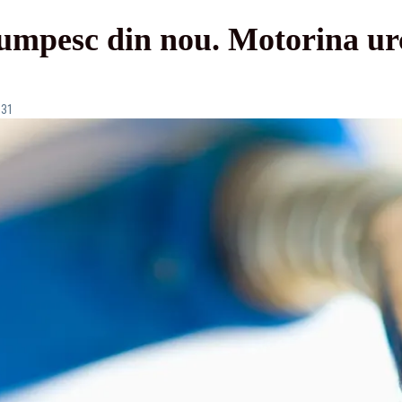
umpesc din nou. Motorina urc
:31