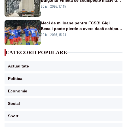
Bulgaria! Vinieta se scumpește masiv de
la 1 august
30 iul. 2026, 17:15
Meci de milioane pentru FCSB! Gigi
Becali poate pierde o avere dacă echipa
este eliminată de FK Auda
30 iul. 2026, 15:24
CATEGORII POPULARE
Actualitate
Politica
Economie
Social
Sport