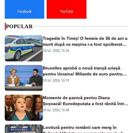
Facebook
YouTube
POPULAR
Tragedie în Timiș! O femeie de 36 de ani a
murit după ce mașina i-a fost spulberată
de tren
30 iul. 2026, 15:36
Bruxelles aprobă o nouă tranșă uriașă
pentru Ucraina! Miliarde de euro pentru
armament și apărare
30 iul. 2026, 16:19
Momente de panică pentru Diana
Șoșoacă! Eurodeputata a fost rănită într-
un accident rutier
30 iul. 2026, 16:48
Lovitură pentru românii care merg în