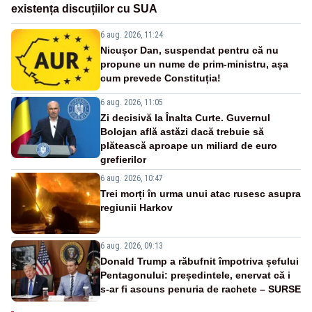
existența discuțiilor cu SUA
6 aug. 2026, 11:24
Nicușor Dan, suspendat pentru că nu
propune un nume de prim-ministru, așa
cum prevede Constituția!
6 aug. 2026, 11:05
Zi decisivă la Înalta Curte. Guvernul
Bolojan află astăzi dacă trebuie să
plătească aproape un miliard de euro
grefierilor
6 aug. 2026, 10:47
Trei morți în urma unui atac rusesc asupra
regiunii Harkov
6 aug. 2026, 09:13
Donald Trump a răbufnit împotriva șefului
Pentagonului: președintele, enervat că i
s-ar fi ascuns penuria de rachete – SURSE