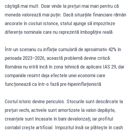
câștigă mai mult. Doar vinde la prețuri mai mari pentru că
moneda valorează mai puțin. Dacă situațiile financiare rămân
ancorate în costuri istorice, statul ajunge să impoziteze
diferențe nominale care nu reprezintă îmbogățire reală.
Într-un scenariu cu inflație cumulată de aproximativ 42% în
perioada 2023–2026, această problemă devine critică.
România nu intră încă în zona tehnică de aplicare IAS 29, dar
companiile resimt deja efectele unei economii care
funcționează ca într-o fază pre-hiperinflaționistă.
Costul istoric devine periculos. Stocurile sunt descărcate la
prețuri vechi, activele sunt amortizate la valori depășite,
creanțele sunt încasate în bani devalorizați, iar profitul
contabil crește artificial. Impozitul însă se plătește în cash