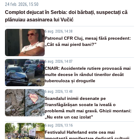
24 feb. 2026, 15:50
Complot dejucat în Serbia: doi bărbați, suspectați că
plănuiau asasinarea lui Vučić
6 aug. 2026, 14:38
Patronul CFR Cluj, mesaj fără precedent:
„Cât să mai pierd bani?”
6 aug. 2026, 14:07
CNAIR: Accidentele rutiere provoacă mai
multe decese în rândul tinerilor decât
tuberculoza și drogurile
6 aug. 2026, 13:48
Scandalul inimii desenate pe
Transfăgărășan scoate la iveală o
problemă mult mai gravă. Ghizii montani:
„Nu este un caz izolat”
6 aug. 2026, 13:16
Festivalul Haferland este cea mai
importantă manifestare dedicată culturii