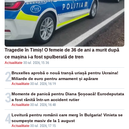
Tragedie în Timiș! O femeie de 36 de ani a murit după
ce mașina i-a fost spulberată de tren
Actualitate
·
30 iul. 2026, 15:36
2
Bruxelles aprobă o nouă tranșă uriașă pentru Ucraina!
Miliarde de euro pentru armament și apărare
Actualitate
-
30 iul. 2026, 16:19
3
Momente de panică pentru Diana Șoșoacă! Eurodeputata
a fost rănită într-un accident rutier
Actualitate
-
30 iul. 2026, 16:48
4
Lovitură pentru românii care merg în Bulgaria! Vinieta se
scumpește masiv de la 1 august
Actualitate
-
30 iul. 2026, 17:15