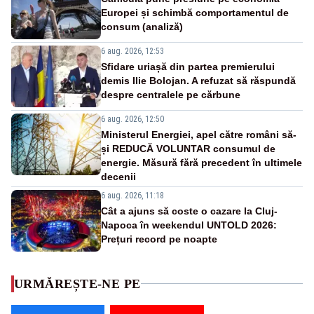
Europei și schimbă comportamentul de
consum (analiză)
6 aug. 2026, 12:53
Sfidare uriașă din partea premierului
demis Ilie Bolojan. A refuzat să răspundă
despre centralele pe cărbune
6 aug. 2026, 12:50
Ministerul Energiei, apel către români să-
și REDUCĂ VOLUNTAR consumul de
energie. Măsură fără precedent în ultimele
decenii
6 aug. 2026, 11:18
Cât a ajuns să coste o cazare la Cluj-
Napoca în weekendul UNTOLD 2026:
Prețuri record pe noapte
URMĂREȘTE-NE PE