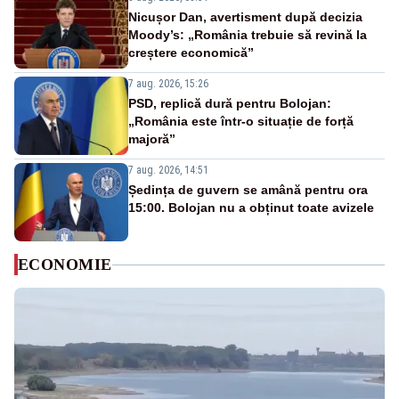
Nicușor Dan, avertisment după decizia
Moody’s: „România trebuie să revină la
creștere economică”
7 aug. 2026, 15:26
PSD, replică dură pentru Bolojan:
„România este într-o situație de forță
majoră”
7 aug. 2026, 14:51
Ședința de guvern se amână pentru ora
15:00. Bolojan nu a obținut toate avizele
ECONOMIE