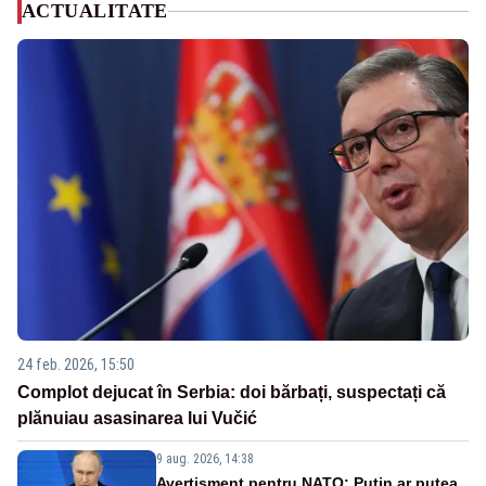
ACTUALITATE
24 feb. 2026, 15:50
Complot dejucat în Serbia: doi bărbați, suspectați că
plănuiau asasinarea lui Vučić
9 aug. 2026, 14:38
Avertisment pentru NATO: Putin ar putea