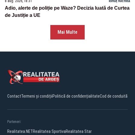
8 aug. 2026, 18:31
Ionuț Nichita
Adio, alerte de poliție pe Waze? Decizia luată de Curtea
de Justiție a UE
Mai Multe
Contact
Termeni și condiții
Politică de confidențialitate
Cod de conduită
Parteneri:
Realitatea.NET
Realitatea Sportiva
Realitatea Star