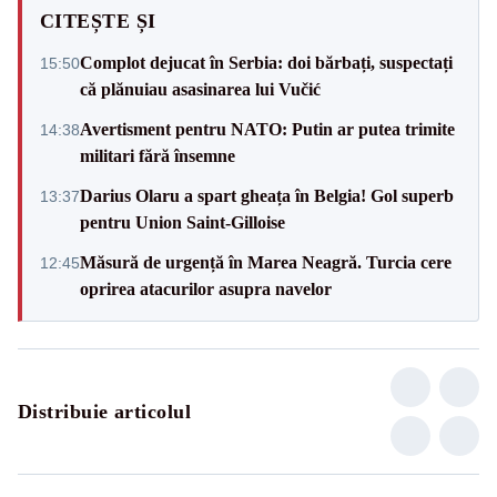
CITEȘTE ȘI
Complot dejucat în Serbia: doi bărbați, suspectați
15:50
că plănuiau asasinarea lui Vučić
Avertisment pentru NATO: Putin ar putea trimite
14:38
militari fără însemne
Darius Olaru a spart gheața în Belgia! Gol superb
13:37
pentru Union Saint-Gilloise
Măsură de urgență în Marea Neagră. Turcia cere
12:45
oprirea atacurilor asupra navelor
Distribuie articolul