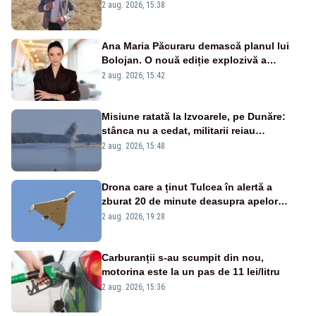
2 aug. 2026, 15:38
Ana Maria Păcuraru demască planul lui
Bolojan. O nouă ediție explozivă a
emisiunii „Miza Zilei” la Realitatea PLUS
2 aug. 2026, 15:42
Misiune ratată la Izvoarele, pe Dunăre:
stânca nu a cedat, militarii reiau
detonările luni – VIDEO
2 aug. 2026, 15:48
Drona care a ținut Tulcea în alertă a
zburat 20 de minute deasupra apelor
României. Au fost ridicate două F-16
2 aug. 2026, 19:28
Carburanții s-au scumpit din nou,
motorina este la un pas de 11 lei/litru
2 aug. 2026, 15:36