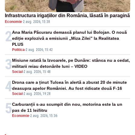
Infrastructura irigațiilor din România, lăsată în paragină
Economie
·
2 aug. 2026, 15:38
2
Ana Maria Păcuraru demască planul lui Bolojan. O nouă
ediție explozivă a emisiunii „Miza Zilei” la Realitatea
PLUS
Politica
-
2 aug. 2026, 15:42
3
Misiune ratată la Izvoarele, pe Dunăre: stânca nu a cedat,
militarii reiau detonările luni – VIDEO
Social
-
2 aug. 2026, 15:48
4
Drona care a ținut Tulcea în alertă a zburat 20 de minute
deasupra apelor României. Au fost ridicate două F-16
Social
-
2 aug. 2026, 19:28
5
Carburanții s-au scumpit din nou, motorina este la un
pas de 11 lei/litru
Economie
-
2 aug. 2026, 15:36