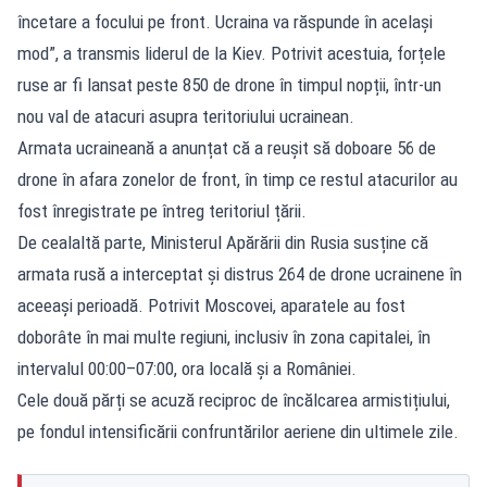
încetare a focului pe front. Ucraina va răspunde în același
mod”, a transmis liderul de la Kiev. Potrivit acestuia, forțele
ruse ar fi lansat peste 850 de drone în timpul nopții, într-un
nou val de atacuri asupra teritoriului ucrainean.
Armata ucraineană a anunțat că a reușit să doboare 56 de
drone în afara zonelor de front, în timp ce restul atacurilor au
fost înregistrate pe întreg teritoriul țării.
De cealaltă parte, Ministerul Apărării din Rusia susține că
armata rusă a interceptat și distrus 264 de drone ucrainene în
aceeași perioadă. Potrivit Moscovei, aparatele au fost
doborâte în mai multe regiuni, inclusiv în zona capitalei, în
intervalul 00:00–07:00, ora locală și a României.
Cele două părți se acuză reciproc de încălcarea armistițiului,
pe fondul intensificării confruntărilor aeriene din ultimele zile.