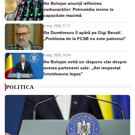
Ilie Bolojan anunță ieftinirea
carburanților: Petromidia revine la
capacitate maximă
6 aug. 2026, 17:17
Ilie Dumitrescu îl apără pe Gigi Becali:
„Problema de la FCSB nu este patronul”
6 aug. 2026, 16:34
Ilie Bolojan evită un răspuns clar despre
averea partenerei sale: „Am respectat
întotdeauna legea”
POLITICA