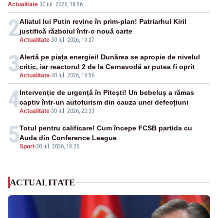
Actualitate
·
30 iul. 2026, 18:56
făcut senzație
2
Aliatul lui Putin revine în prim-plan! Patriarhul Kiril
justifică războiul într-o nouă carte
Actualitate
-
30 iul. 2026, 19:27
3
Alertă pe piața energiei! Dunărea se apropie de nivelul
critic, iar reactorul 2 de la Cernavodă ar putea fi oprit
Actualitate
-
30 iul. 2026, 19:56
4
Intervenție de urgență în Pitești! Un bebeluș a rămas
captiv într-un autoturism din cauza unei defecțiuni
Actualitate
-
30 iul. 2026, 20:33
5
Totul pentru calificare! Cum începe FCSB partida cu
Auda din Conference League
Sport
-
30 iul. 2026, 18:26
ACTUALITATE