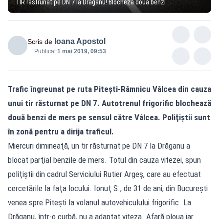
TIR răstrunat pe DN 7 la Drăganu! Blocheză două benzi
Ioana Apostol
Scris de
Publicat:
1 mai 2019, 09:53
Trafic îngreunat pe ruta Pitești-Râmnicu Vâlcea din cauza
unui tir răsturnat pe DN 7. Autotrenul frigorific blochează
două benzi de mers pe sensul către Vâlcea. Poliţiştii sunt
în zonă pentru a dirija traficul.
Miercuri dimineaţă, un tir răsturnat pe DN 7 la Drăganu a
blocat parţial benzile de mers. Totul din cauza vitezei, spun
poliţiştii din cadrul Serviciului Rutier Argeş, care au efectuat
cercetările la faţa locului. Ionuţ S., de 31 de ani, din Bucureşti
venea spre Piteşti la volanul autovehiculului frigorific. La
Drăganu, într-o curbă, nu a adaptat viteza. Afară ploua iar