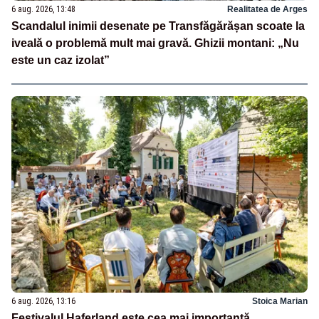
6 aug. 2026, 13:48
Realitatea de Arges
Scandalul inimii desenate pe Transfăgărășan scoate la
iveală o problemă mult mai gravă. Ghizii montani: „Nu
este un caz izolat”
6 aug. 2026, 13:16
Stoica Marian
Festivalul Haferland este cea mai importantă