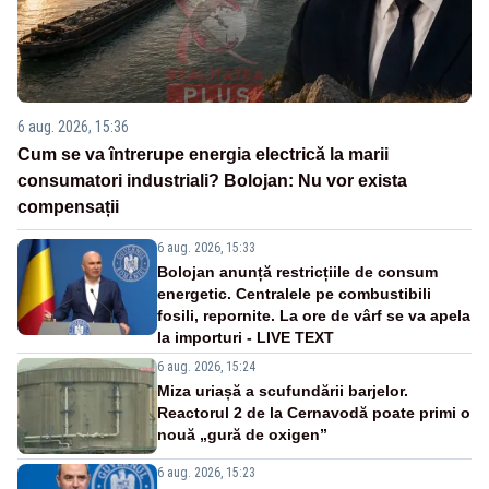
6 aug. 2026, 15:36
Cum se va întrerupe energia electrică la marii
consumatori industriali? Bolojan: Nu vor exista
compensații
6 aug. 2026, 15:33
Bolojan anunță restricțiile de consum
energetic. Centralele pe combustibili
fosili, repornite. La ore de vârf se va apela
la importuri - LIVE TEXT
6 aug. 2026, 15:24
Miza uriașă a scufundării barjelor.
Reactorul 2 de la Cernavodă poate primi o
nouă „gură de oxigen”
6 aug. 2026, 15:23