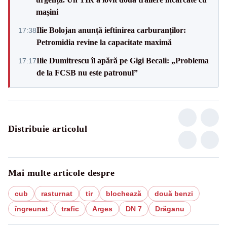
mașini
Ilie Bolojan anunță ieftinirea carburanților:
17:38
Petromidia revine la capacitate maximă
Ilie Dumitrescu îl apără pe Gigi Becali: „Problema
17:17
de la FCSB nu este patronul”
Distribuie articolul
Mai multe articole despre
cub
rasturnat
tir
blochează
două benzi
îngreunat
trafic
Arges
DN 7
Drăganu