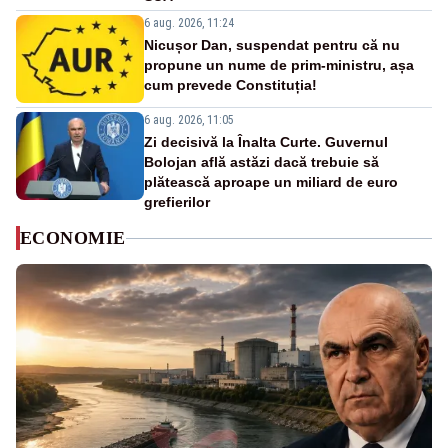
6 aug. 2026, 11:24
Nicușor Dan, suspendat pentru că nu
propune un nume de prim-ministru, așa
cum prevede Constituția!
6 aug. 2026, 11:05
Zi decisivă la Înalta Curte. Guvernul
Bolojan află astăzi dacă trebuie să
plătească aproape un miliard de euro
grefierilor
ECONOMIE