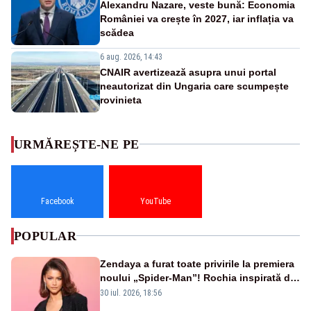
Alexandru Nazare, veste bună: Economia
României va crește în 2027, iar inflația va
scădea
6 aug. 2026, 14:43
CNAIR avertizează asupra unui portal
neautorizat din Ungaria care scumpește
rovinieta
URMĂREȘTE-NE PE
Facebook
YouTube
POPULAR
Zendaya a furat toate privirile la premiera
noului „Spider-Man”! Rochia inspirată de
pânza de păianjen a făcut senzație
30 iul. 2026, 18:56