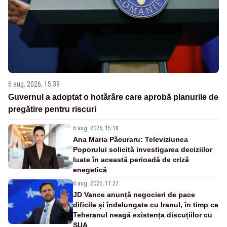
6 aug. 2026, 15:39
Guvernul a adoptat o hotărâre care aprobă planurile de
pregătire pentru riscuri
6 aug. 2026, 15:18
Ana Maria Păcuraru: Televiziunea
Poporului solicită investigarea deciziilor
luate în această perioadă de criză
enegetică
6 aug. 2026, 11:27
JD Vance anunță negocieri de pace
dificile și îndelungate cu Iranul, în timp ce
Teheranul neagă existența discuțiilor cu
SUA