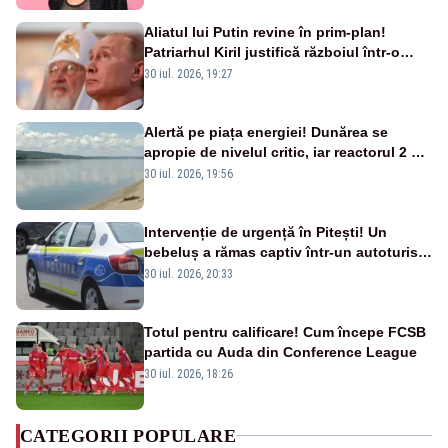
Aliatul lui Putin revine în prim-plan!
Patriarhul Kiril justifică războiul într-o
nouă carte
30 iul. 2026, 19:27
Alertă pe piața energiei! Dunărea se
apropie de nivelul critic, iar reactorul 2 de
la Cernavodă ar putea fi oprit
30 iul. 2026, 19:56
Intervenție de urgență în Pitești! Un
bebeluș a rămas captiv într-un autoturism
din cauza unei defecțiuni
30 iul. 2026, 20:33
Totul pentru calificare! Cum începe FCSB
partida cu Auda din Conference League
30 iul. 2026, 18:26
CATEGORII POPULARE