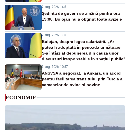
7 aug. 2026, 14:51
Ședința de guvern se amână pentru ora
15:00. Bolojan nu a obținut toate avizele
7 aug. 2026, 11:51
Bolojan, despre legea salarizării: „Ar
putea fi adoptată în perioada următoare.
S-a întârziat depunerea din cauza unor
discursuri iresponsabile în spaţiul public”
7 aug. 2026, 10:57
ANSVSA a negociat, la Ankara, un acord
pentru facilitarea tranzitului prin Turcia al
carcaselor de ovine și bovine
ECONOMIE