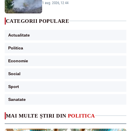
silvicultori se luptă cu flăcările - VIDEO
1 aug. 2026, 12:44
CATEGORII POPULARE
Actualitate
Politica
Economie
Social
Sport
Sanatate
MAI MULTE ȘTIRI DIN
POLITICA