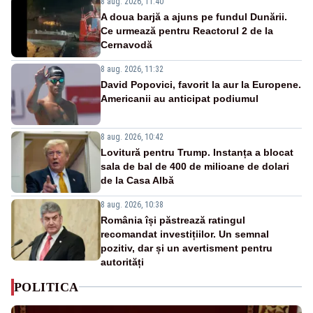
8 aug. 2026, 11:40
A doua barjă a ajuns pe fundul Dunării.
Ce urmează pentru Reactorul 2 de la
Cernavodă
8 aug. 2026, 11:32
David Popovici, favorit la aur la Europene.
Americanii au anticipat podiumul
8 aug. 2026, 10:42
Lovitură pentru Trump. Instanța a blocat
sala de bal de 400 de milioane de dolari
de la Casa Albă
8 aug. 2026, 10:38
România își păstrează ratingul
recomandat investițiilor. Un semnal
pozitiv, dar și un avertisment pentru
autorități
POLITICA