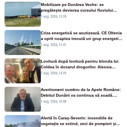
Mobilizare pe Dunărea Veche: se
pregătește devierea cursului fluviului
către Cernavodă – VIDEO
1 aug. 2026, 13:38
Criza energetică se acutizează. CE Oltenia
a oprit noaptea trecută un grup energetic
de la Rovinari
1 aug. 2026, 13:41
Lovitură după lovitură pentru blonda lui
Coldea în dosarul drogurilor. Alessia
Păcuraru explică decizia magistraților
1 aug. 2026, 14:39
Avertisment sumbru de la Apele Române:
Debitul Dunării va continua să scadă.
Cernavodă s-ar putea închide în 4 zile
1 aug. 2026, 18:08
Alertă în Caraș-Severin: incendiile de
vegetație se extind, zeci de pompieri și