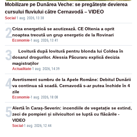
Mobilizare pe Dunărea Veche: se pregătește devierea
cursului fluviului către Cernavodă – VIDEO
Social
·
1 aug. 2026, 13:38
2
Criza energetică se acutizează. CE Oltenia a oprit
noaptea trecută un grup energetic de la Rovinari
Economie
-
1 aug. 2026, 13:41
3
Lovitură după lovitură pentru blonda lui Coldea în
dosarul drogurilor. Alessia Păcuraru explică decizia
magistraților
Actualitate
-
1 aug. 2026, 14:39
4
Avertisment sumbru de la Apele Române: Debitul Dunării
va continua să scadă. Cernavodă s-ar putea închide în 4
zile
Economie
-
1 aug. 2026, 18:08
5
Alertă în Caraș-Severin: incendiile de vegetație se extind,
zeci de pompieri și silvicultori se luptă cu flăcările -
VIDEO
Social
-
1 aug. 2026, 12:44