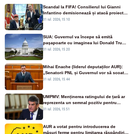
Scandal la FIFA! Consilierul lui Gianni
Infantino demisionează și atacă proiectul
privind investitorii străini
31 iul. 2026, 15:10
SUA: Guvernul va începe să emită
paşapoarte cu imaginea lui Donald Trump
începând cu 8 august
31 iul. 2026, 15:20
Mihai Enache (liderul deputaților AUR):
„Senatorii PNL și Guvernul vor să scoată
la vânzare bunuri publice pentru a stinge
31 iul. 2026, 15:44
datoriile pentru vaccinurile Pfizer!”
UMPMV: Menținerea ratingului de țară ar
reprezenta un semnal pozitiv pentru
România. Autoritățile trebuie să continue
31 iul. 2026, 15:51
consolidarea stabilității economice și
financiare
AUR a votat pentru introducerea de
măsuri ferme pentru limitarea răspândirii