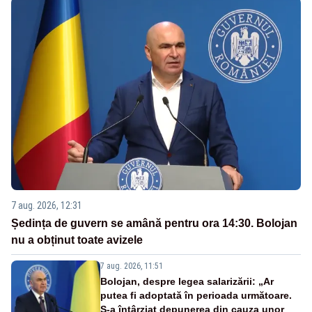
7 aug. 2026, 12:31
Ședința de guvern se amână pentru ora 14:30. Bolojan
nu a obținut toate avizele
7 aug. 2026, 11:51
Bolojan, despre legea salarizării: „Ar
putea fi adoptată în perioada următoare.
S-a întârziat depunerea din cauza unor