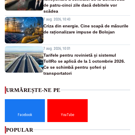
de patru-cinci zile dacă debitele vor
scădea
7 aug. 2026, 10:43
Criza din energie. Cine scapă de măsurile
de raționalizare impuse de Bolojan
7 aug. 2026, 10:01
Tarifele pentru rovinietă și sistemul
TollRo se aplică de la 1 octombrie 2026.
Ce se schimbă pentru șoferi și
transportatori
URMĂREȘTE-NE PE
Facebook
YouTube
POPULAR