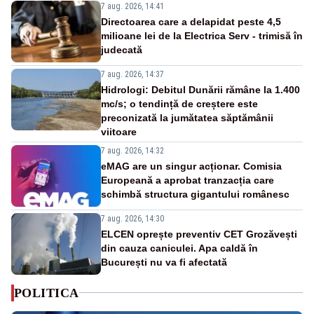
7 aug. 2026, 14:41
Directoarea care a delapidat peste 4,5
milioane lei de la Electrica Serv - trimisă în
judecată
7 aug. 2026, 14:37
Hidrologi: Debitul Dunării rămâne la 1.400
mc/s; o tendință de creștere este
preconizată la jumătatea săptămânii
viitoare
7 aug. 2026, 14:32
eMAG are un singur acționar. Comisia
Europeană a aprobat tranzacția care
schimbă structura gigantului românesc
7 aug. 2026, 14:30
ELCEN oprește preventiv CET Grozăvești
din cauza caniculei. Apa caldă în
București nu va fi afectată
POLITICA