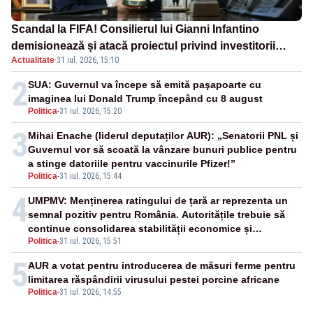
Scandal la FIFA! Consilierul lui Gianni Infantino
demisionează și atacă proiectul privind investitorii
Actualitate
·
31 iul. 2026, 15:10
străini
2
SUA: Guvernul va începe să emită paşapoarte cu
imaginea lui Donald Trump începând cu 8 august
Politica
-
31 iul. 2026, 15:20
3
Mihai Enache (liderul deputaților AUR): „Senatorii PNL și
Guvernul vor să scoată la vânzare bunuri publice pentru
a stinge datoriile pentru vaccinurile Pfizer!”
Politica
-
31 iul. 2026, 15:44
4
UMPMV: Menținerea ratingului de țară ar reprezenta un
semnal pozitiv pentru România. Autoritățile trebuie să
continue consolidarea stabilității economice și
Politica
-
31 iul. 2026, 15:51
financiare
5
AUR a votat pentru introducerea de măsuri ferme pentru
limitarea răspândirii virusului pestei porcine africane
Politica
-
31 iul. 2026, 14:55