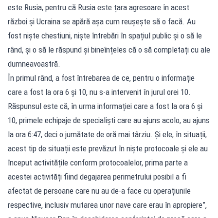
este Rusia, pentru că Rusia este țara agresoare în acest
război și Ucraina se apără așa cum reușește să o facă. Au
fost niște chestiuni, niște întrebări în spațiul public și o să le
rând, și o să le răspund și bineînțeles că o să completați cu ale
dumneavoastră.
În primul rând, a fost întrebarea de ce, pentru o informație
care a fost la ora 6 și 10, nu s-a intervenit în jurul orei 10.
Răspunsul este că, în urma informației care a fost la ora 6 și
10, primele echipaje de specialiști care au ajuns acolo, au ajuns
la ora 6:47, deci o jumătate de oră mai târziu. Și ele, în situații,
acest tip de situații este prevăzut în niște protocoale și ele au
început activitățile conform protocoalelor, prima parte a
acestei activități fiind degajarea perimetrului posibil a fi
afectat de persoane care nu au de-a face cu operațiunile
respective, inclusiv mutarea unor nave care erau în apropiere”,