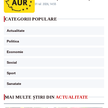
virusului pestei porcine africane
31 iul. 2026, 14:55
CATEGORII POPULARE
Actualitate
Politica
Economie
Social
Sport
Sanatate
MAI MULTE ȘTIRI DIN
ACTUALITATE