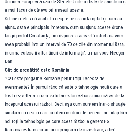
Uniunea Europeană sau de Statele Unite în lista de sancțiuni și
a mai făcut de câteva ori traseul acesta.
Și bineînțeles că ancheta despre ce s-a întâmplat și cum au
ajuns, asta e principala întrebare, cum au ajuns aceste drone
lângă portul Constanța, un răspuns la această întrebare vom
avea probabil într-un interval de 70 de zile din momentul ăsta,
în urma culegerii altor tipuri de informații”, a mai spus Nicușor
Dan.
Cât de pregătită este România
”Cât este pregătită România pentru tipul acesta de
evenimente? În primul rând că este o tehnologie nouă care a
fost dezvoltată în contextul acestui război și nici măcar de la
începutul acestui război. Deci, așa cum suntem într-o situație
similară cu cea în care suntem cu dronele aeriene, ne adaptăm
noi toți la tehnologia pe care acest război a generat-o.
România este în cursul unui program de înzestrare, adică