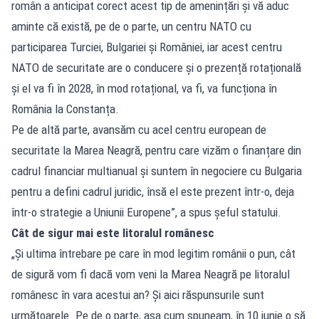
român a anticipat corect acest tip de amenințări și vă aduc
aminte că există, pe de o parte, un centru NATO cu
participarea Turciei, Bulgariei și României, iar acest centru
NATO de securitate are o conducere și o prezență rotațională
și el va fi în 2028, în mod rotațional, va fi, va funcționa în
România la Constanța.
Pe de altă parte, avansăm cu acel centru european de
securitate la Marea Neagră, pentru care vizăm o finanțare din
cadrul financiar multianual și suntem în negociere cu Bulgaria
pentru a defini cadrul juridic, însă el este prezent într-o, deja
într-o strategie a Uniunii Europene”, a spus șeful statului.
Cât de sigur mai este litoralul românesc
„Și ultima întrebare pe care în mod legitim românii o pun, cât
de sigură vom fi dacă vom veni la Marea Neagră pe litoralul
românesc în vara acestui an? Și aici răspunsurile sunt
următoarele. Pe de o parte, așa cum spuneam, în 10 iunie o să