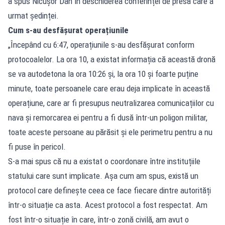
a spus Nicușor Dan în deschiderea conferinței de presă care a
urmat ședinței.
Cum s-au desfășurat operațiunile
„Începând cu 6:47, operațiunile s-au desfășurat conform
protocoalelor. La ora 10, a existat informația că această dronă
se va autodetona la ora 10:26 și, la ora 10 și foarte puține
minute, toate persoanele care erau deja implicate în această
operațiune, care ar fi presupus neutralizarea comunicațiilor cu
nava și remorcarea ei pentru a fi dusă într-un poligon militar,
toate aceste persoane au părăsit și ele perimetru pentru a nu
fi puse în pericol.
S-a mai spus că nu a existat o coordonare între instituțiile
statului care sunt implicate. Așa cum am spus, există un
protocol care definește ceea ce face fiecare dintre autorități
într-o situație ca asta. Acest protocol a fost respectat. Am
fost într-o situație în care, într-o zonă civilă, am avut o