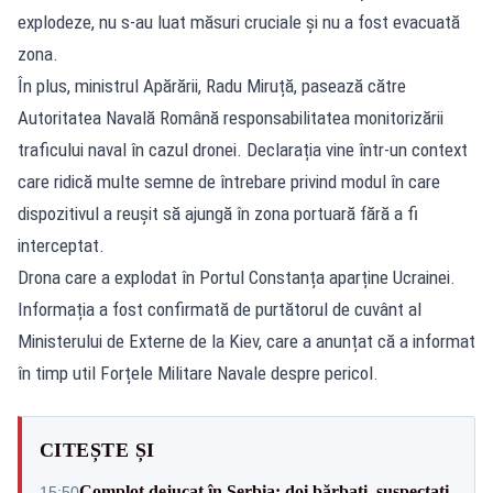
explodeze, nu s-au luat măsuri cruciale și nu a fost evacuată
zona.
În plus, ministrul Apărării, Radu Miruță, pasează către
Autoritatea Navală Română responsabilitatea monitorizării
traficului naval în cazul dronei. Declarația vine într-un context
care ridică multe semne de întrebare privind modul în care
dispozitivul a reușit să ajungă în zona portuară fără a fi
interceptat.
Drona care a explodat în Portul Constanța aparține Ucrainei.
Informația a fost confirmată de purtătorul de cuvânt al
Ministerului de Externe de la Kiev, care a anunțat că a informat
în timp util Forțele Militare Navale despre pericol.
CITEȘTE ȘI
Complot dejucat în Serbia: doi bărbați, suspectați
15:50