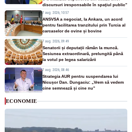
discursuri iresponsabile în spaţiul public”
7 aug. 2026, 10:57
ANSVSA a negociat, la Ankara, un acord
pentru facilitarea tranzitului prin Turcia al
carcaselor de ovine și bovine
7 aug. 2026, 09:49
Senatorii și deputații rămân la muncă.
Sesiunea extraordinară, prelungită până
la votul pe legea salarizării
7 aug. 2026, 08:46
Strategia AUR pentru suspendarea lui
Nicușor Dan. Dungaciu: „Vrem să vedem
cine semnează și cine nu”
ECONOMIE