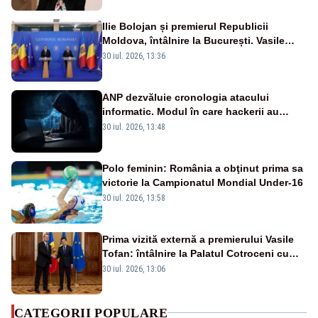
Ilie Bolojan și premierul Republicii
Moldova, întâlnire la București. Vasile
Tofan, primit cu onoruri militare
30 iul. 2026, 13:36
ANP dezvăluie cronologia atacului
informatic. Modul în care hackerii au
pătruns în rețea rămâne necunoscut
30 iul. 2026, 13:48
Polo feminin: România a obţinut prima sa
victorie la Campionatul Mondial Under-16
30 iul. 2026, 13:58
Prima vizită externă a premierului Vasile
Tofan: întâlnire la Palatul Cotroceni cu
președintele Nicușor Dan
30 iul. 2026, 13:06
CATEGORII POPULARE