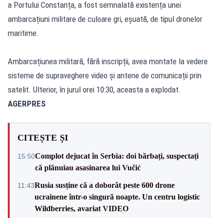
a Portului Constanța, a fost semnalată existența unei
ambarcațiuni militare de culoare gri, eșuată, de tipul dronelor
maritime.
Ambarcațiunea militară, fără inscripții, avea montate la vedere
sisteme de supraveghere video și antene de comunicații prin
satelit. Ulterior, în jurul orei 10:30, aceasta a explodat.
AGERPRES
CITEȘTE ȘI
Complot dejucat în Serbia: doi bărbați, suspectați
15:50
că plănuiau asasinarea lui Vučić
Rusia susține că a doborât peste 600 drone
11:43
ucrainene într-o singură noapte. Un centru logistic
Wildberries, avariat VIDEO