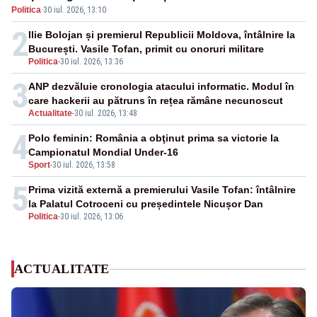
Politica
·
30 iul. 2026, 13:10
de neîncredere investitorilor”
2
Ilie Bolojan și premierul Republicii Moldova, întâlnire la
București. Vasile Tofan, primit cu onoruri militare
Politica
-
30 iul. 2026, 13:36
3
ANP dezvăluie cronologia atacului informatic. Modul în
care hackerii au pătruns în rețea rămâne necunoscut
Actualitate
-
30 iul. 2026, 13:48
4
Polo feminin: România a obţinut prima sa victorie la
Campionatul Mondial Under-16
Sport
-
30 iul. 2026, 13:58
5
Prima vizită externă a premierului Vasile Tofan: întâlnire
la Palatul Cotroceni cu președintele Nicușor Dan
Politica
-
30 iul. 2026, 13:06
ACTUALITATE