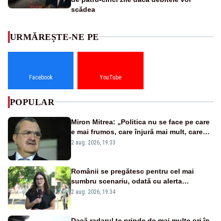
scădea
URMĂREȘTE-NE PE
Facebook
YouTube
POPULAR
Miron Mitrea: „Politica nu se face pe care
e mai frumos, care înjură mai mult, care
țipă mai tare, ci pe proiecte”
2 aug. 2026, 19:33
Românii se pregătesc pentru cel mai
sumbru scenariu, odată cu alerta
energetică
2 aug. 2026, 19:34
Dacă radarul te prinde de mai multe ori în