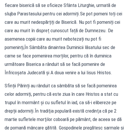
fiecare biserică să se oficieze Sfânta Liturghie, urmată de
slujba Parastasului pentru cei adormiți.Se pot pomeni toți cei
care au murit nedespărțiți de Biserică. Nu pot fi pomeniți cei
care au murit în dispreț cunoscut față de Dumnezeu. De
asemenea copiii care au murit nebotezați nu pot fi
pomeninți,În Sâmbăta dinaintea Duminicii lăsatului sec de
carne se face pomenirea morților, pentru că în duminica
următoare Biserica a rânduit să se facă pomenire de
Înfricoșata Judecată și A doua venire a lui Iisus Hristos.
Sfinții Părinți au rânduit ca sâmbăta să se facă pomenirea
celor adormiți, pentru că este ziua în care Hristos a stat cu
trupul în mormânt și cu sufletul în iad, ca să-i elibereze pe
drepții adormiți.În tradiţia populară există credinţa că pe 2
martie sufletele morţilor coboară pe pământ, de aceea se dă
de pomană mâncare gătită. Gospodinele pregătesc sarmale și