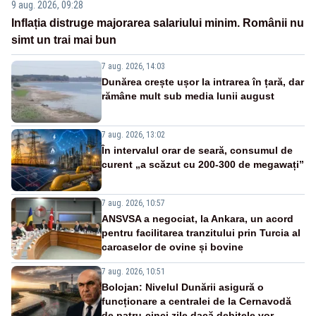
9 aug. 2026, 09:28
Inflația distruge majorarea salariului minim. Românii nu
simt un trai mai bun
7 aug. 2026, 14:03
Dunărea crește ușor la intrarea în țară, dar
rămâne mult sub media lunii august
7 aug. 2026, 13:02
În intervalul orar de seară, consumul de
curent „a scăzut cu 200-300 de megawați”
7 aug. 2026, 10:57
ANSVSA a negociat, la Ankara, un acord
pentru facilitarea tranzitului prin Turcia al
carcaselor de ovine și bovine
7 aug. 2026, 10:51
Bolojan: Nivelul Dunării asigură o
funcționare a centralei de la Cernavodă
de patru-cinci zile dacă debitele vor