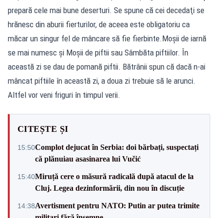
prepară cele mai bune deserturi. Se spune că cei decedaţi se
hrănesc din aburii fierturilor, de aceea este obligatoriu ca
măcar un singur fel de mâncare să fie fierbinte.Moșii de iarnă
se mai numesc și Moșii de piftii sau Sâmbăta piftiilor. În
această zi se dau de pomană piftii. Bătrânii spun că dacă n-ai
mâncat piftiile în această zi, a doua zi trebuie să le arunci.
Altfel vor veni friguri în timpul verii.
CITEȘTE ȘI
Complot dejucat în Serbia: doi bărbați, suspectați
15:50
că plănuiau asasinarea lui Vučić
Miruță cere o măsură radicală după atacul de la
15:40
Cluj. Legea dezinformării, din nou în discuție
Avertisment pentru NATO: Putin ar putea trimite
14:38
militari fără însemne