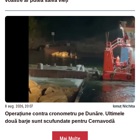
voastre ar putea salva vieți”
8 aug. 2026, 20:07
Ionuț Nichita
Operațiune contra cronometru pe Dunăre. Ultimele
două barje sunt scufundate pentru Cernavodă
Mai Multe