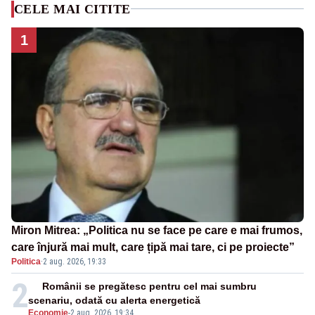
CELE MAI CITITE
1
Miron Mitrea: „Politica nu se face pe care e mai frumos,
care înjură mai mult, care țipă mai tare, ci pe proiecte”
Politica
·
2 aug. 2026, 19:33
2
Românii se pregătesc pentru cel mai sumbru
scenariu, odată cu alerta energetică
Economie
-
2 aug. 2026, 19:34