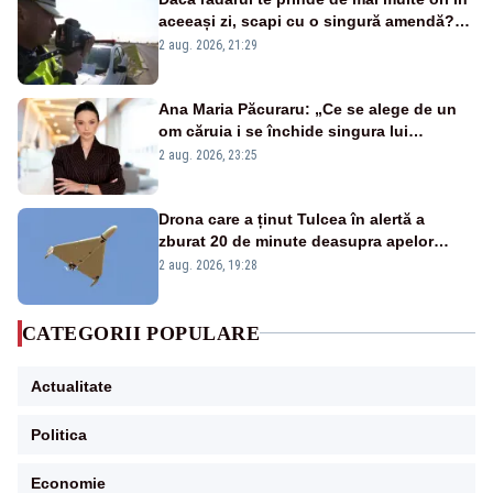
aceeași zi, scapi cu o singură amendă?
Ce spune legea
2 aug. 2026, 21:29
Ana Maria Păcuraru: „Ce se alege de un
om căruia i se închide singura lui
portiță?”
2 aug. 2026, 23:25
Drona care a ținut Tulcea în alertă a
zburat 20 de minute deasupra apelor
României. Au fost ridicate două F-16
2 aug. 2026, 19:28
CATEGORII POPULARE
Actualitate
Politica
Economie