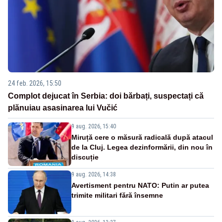
24 feb. 2026, 15:50
Complot dejucat în Serbia: doi bărbați, suspectați că
plănuiau asasinarea lui Vučić
9 aug. 2026, 15:40
Miruță cere o măsură radicală după atacul
de la Cluj. Legea dezinformării, din nou în
discuție
9 aug. 2026, 14:38
Avertisment pentru NATO: Putin ar putea
trimite militari fără însemne