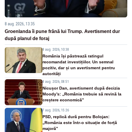
8 aug. 2026, 13:35
Groenlanda îi pune frână lui Trump. Avertisment dur
după planul de foraj
8 aug. 2026, 10:38
România își păstrează ratingul
recomandat investițiilor. Un semnal
pozitiv, dar și un avertisment pentru
autorități
8 aug. 2026, 08:51
Nicușor Dan, avertisment după decizia
Moody’s: „România trebuie să revină la
creștere economică”
7 aug. 2026, 15:26
PSD, replică dură pentru Bolojan:
„România este într-o situație de forță
majoră”