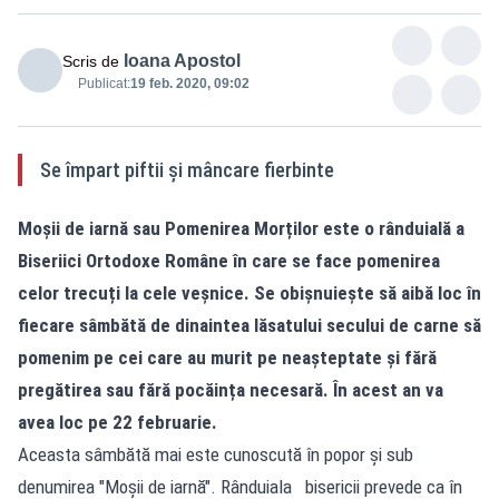
Ioana Apostol
Scris de
Publicat:
19 feb. 2020, 09:02
Se împart piftii și mâncare fierbinte
Moșii de iarnă sau Pomenirea Morților este o rânduială a
Biseriici Ortodoxe Române în care se face pomenirea
celor trecuți la cele veșnice. Se obișnuiește să aibă loc în
fiecare sâmbătă de dinaintea lăsatului secului de carne să
pomenim pe cei care au murit pe neașteptate și fără
pregătirea sau fără pocăința necesară. În acest an va
avea loc pe 22 februarie.
Aceasta sâmbătă mai este cunoscută în popor și sub
denumirea "Moșii de iarnă". Rânduiala bisericii prevede ca în