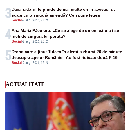
3
Dacă radarul te prinde de mai multe ori în aceeași zi,
scapi cu o singură amendă? Ce spune legea
Social
-
2 aug. 2026, 21:29
4
Ana Maria Păcuraru: „Ce se alege de un om căruia i se
închide singura lui portiță?”
Social
-
2 aug. 2026, 23:25
5
Drona care a ținut Tulcea în alertă a zburat 20 de minute
deasupra apelor României. Au fost ridicate două F-16
Social
-
2 aug. 2026, 19:28
ACTUALITATE