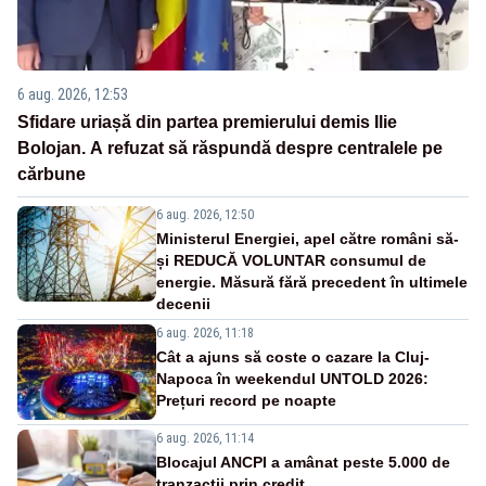
6 aug. 2026, 12:53
Sfidare uriașă din partea premierului demis Ilie
Bolojan. A refuzat să răspundă despre centralele pe
cărbune
6 aug. 2026, 12:50
Ministerul Energiei, apel către români să-
și REDUCĂ VOLUNTAR consumul de
energie. Măsură fără precedent în ultimele
decenii
6 aug. 2026, 11:18
Cât a ajuns să coste o cazare la Cluj-
Napoca în weekendul UNTOLD 2026:
Prețuri record pe noapte
6 aug. 2026, 11:14
Blocajul ANCPI a amânat peste 5.000 de
tranzacții prin credit