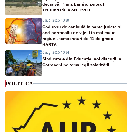
decisivă. Prima barjă ar putea fi
scufundată la ora 15:00
6 aug. 2026, 10:38
Cod roșu de caniculă în șapte județe și
cod portocaliu de vijelii în mai multe
regiuni: temperaturi de 41 de grade -
HARTA
6 aug. 2026, 10:34
Sindicatele din Educație, noi discuții la
Cotroceni pe tema legii salarizării
POLITICA