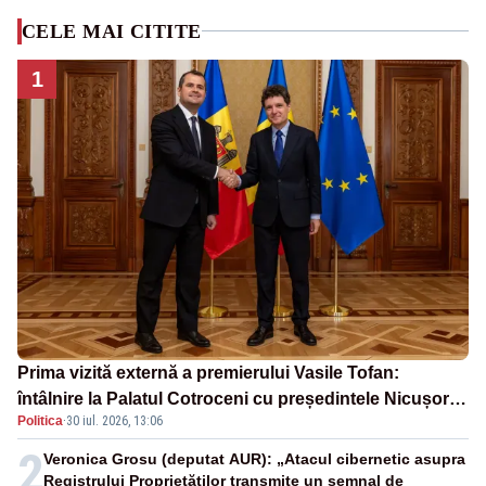
CELE MAI CITITE
1
Prima vizită externă a premierului Vasile Tofan:
întâlnire la Palatul Cotroceni cu președintele Nicușor
Politica
·
30 iul. 2026, 13:06
Dan
2
Veronica Grosu (deputat AUR): „Atacul cibernetic asupra
Registrului Proprietăților transmite un semnal de