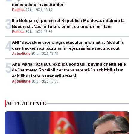
neîncredere investitorilor”
Politica
-
30 iul. 2026, 13:10
3
Ilie Bolojan și premierul Republicii Moldova, întâlnire la
București. Vasile Tofan, primit cu onoruri militare
Politica
-
30 iul. 2026, 13:36
4
ANP dezvăluie cronologia atacului informatic. Modul în
care hackerii au pătruns în rețea rămâne necunoscut
Actualitate
-
30 iul. 2026, 13:48
5
Ana Maria Păcuraru explică sondajul privind cheltuielile
de înarmare: Românii cer transparență în achiziții și un
echilibru între partenerii externi
Actualitate
-
30 iul. 2026, 13:06
ACTUALITATE