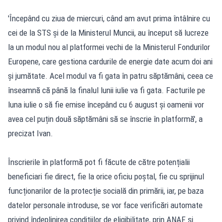
'Începând cu ziua de miercuri, când am avut prima întâlnire cu
cei de la STS și de la Ministerul Muncii, au început să lucreze
la un modul nou al platformei vechi de la Ministerul Fondurilor
Europene, care gestiona cardurile de energie date acum doi ani
și jumătate. Acel modul va fi gata în patru săptămâni, ceea ce
înseamnă că până la finalul lunii iulie va fi gata. Facturile pe
luna iulie o să fie emise începând cu 6 august și oamenii vor
avea cel puțin două săptămâni să se înscrie în platformă', a
precizat Ivan.
Înscrierile în platformă pot fi făcute de către potențialii
beneficiari fie direct, fie la orice oficiu poștal, fie cu sprijinul
funcționarilor de la protecție socială din primării, iar, pe baza
datelor personale introduse, se vor face verificări automate
privind îndeplinirea condițiilor de eligibilitate, prin ANAF și