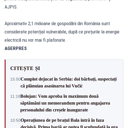
AJPIS.
Aproximativ 2,1 milioane de gospodării din România sunt
considerate potențial vulnerabile, după ce prețurile la energie
electrică nu vor mai fi plafonate.
AGERPRES
CITEȘTE ȘI
Complot dejucat în Serbia: doi bărbați, suspectați
15:50
că plănuiau asasinarea lui Vučić
Bolojan: Vom aproba în maximum două
11:18
săptămâni un memorandum pentru angajarea
personalului din creșele inaugurate
Operațiunea de pe brațul Bala intră în faza
10:50
decisivă. Prima barjă ar putea fi scufundată la ora