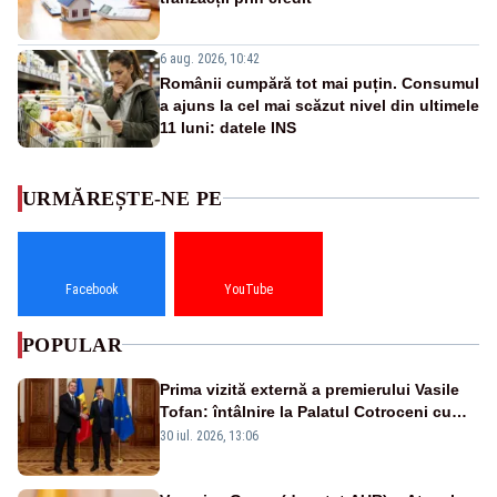
6 aug. 2026, 10:42
Românii cumpără tot mai puțin. Consumul
a ajuns la cel mai scăzut nivel din ultimele
11 luni: datele INS
URMĂREȘTE-NE PE
Facebook
YouTube
POPULAR
Prima vizită externă a premierului Vasile
Tofan: întâlnire la Palatul Cotroceni cu
președintele Nicușor Dan
30 iul. 2026, 13:06