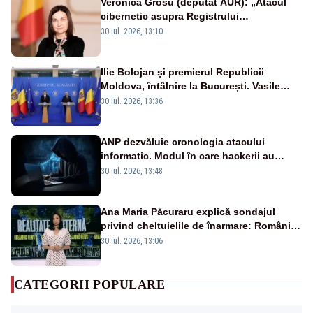
Veronica Grosu (deputat AUR): „Atacul
cibernetic asupra Registrului
Proprietăților transmite un semnal de
30 iul. 2026, 13:10
neîncredere investitorilor”
Ilie Bolojan și premierul Republicii
Moldova, întâlnire la București. Vasile
Tofan, primit cu onoruri militare
30 iul. 2026, 13:36
ANP dezvăluie cronologia atacului
informatic. Modul în care hackerii au
pătruns în rețea rămâne necunoscut
30 iul. 2026, 13:48
Ana Maria Păcuraru explică sondajul
privind cheltuielile de înarmare: Românii
cer transparență în achiziții și un echilibru
30 iul. 2026, 13:06
între partenerii externi
CATEGORII POPULARE