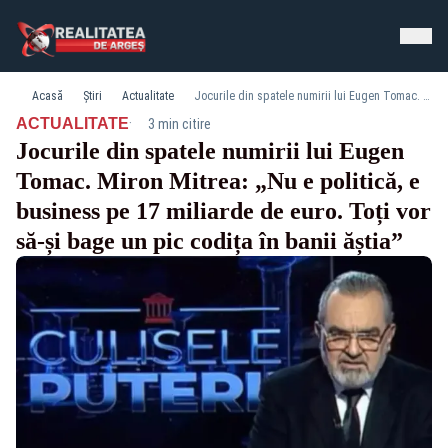
Acasă
Știri
Actualitate
Jocurile din spatele numirii lui Eugen Tomac. Miron Mitrea: „Nu e politică, e business pe 17 miliarde de euro. Toți vor să-și bage un pic codița în banii ăștia”
·
ACTUALITATE
3 min citire
Jocurile din spatele numirii lui Eugen
Tomac. Miron Mitrea: „Nu e politică, e
business pe 17 miliarde de euro. Toți vor
să-și bage un pic codița în banii ăștia”