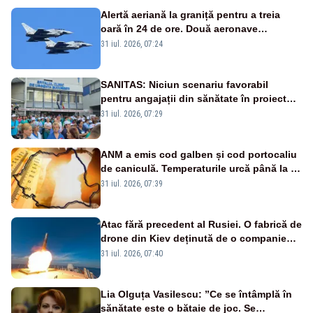
Alertă aeriană la graniță pentru a treia
oară în 24 de ore. Două aeronave
Eurofighter britanice au fost ridicate de la
31 iul. 2026, 07:24
sol
SANITAS: Niciun scenariu favorabil
pentru angajații din sănătate în proiectul
Legii salarizării
31 iul. 2026, 07:29
ANM a emis cod galben și cod portocaliu
de caniculă. Temperaturile urcă până la 38
de grade, iar nopțile devin tropicale
31 iul. 2026, 07:39
Atac fără precedent al Rusiei. O fabrică de
drone din Kiev deținută de o companie
americană, distrusă de o rachetă
31 iul. 2026, 07:40
rusească
Lia Olguța Vasilescu: ”Ce se întâmplă în
sănătate este o bătaie de joc. Se