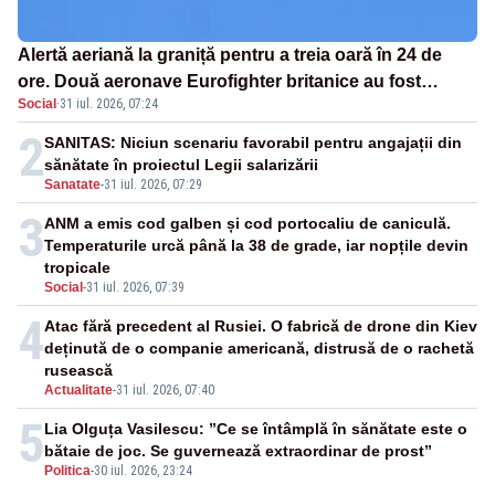
Alertă aeriană la graniță pentru a treia oară în 24 de
ore. Două aeronave Eurofighter britanice au fost
Social
·
31 iul. 2026, 07:24
ridicate de la sol
2
SANITAS: Niciun scenariu favorabil pentru angajații din
sănătate în proiectul Legii salarizării
Sanatate
-
31 iul. 2026, 07:29
3
ANM a emis cod galben și cod portocaliu de caniculă.
Temperaturile urcă până la 38 de grade, iar nopțile devin
tropicale
Social
-
31 iul. 2026, 07:39
4
Atac fără precedent al Rusiei. O fabrică de drone din Kiev
deținută de o companie americană, distrusă de o rachetă
rusească
Actualitate
-
31 iul. 2026, 07:40
5
Lia Olguța Vasilescu: ”Ce se întâmplă în sănătate este o
bătaie de joc. Se guvernează extraordinar de prost”
Politica
-
30 iul. 2026, 23:24