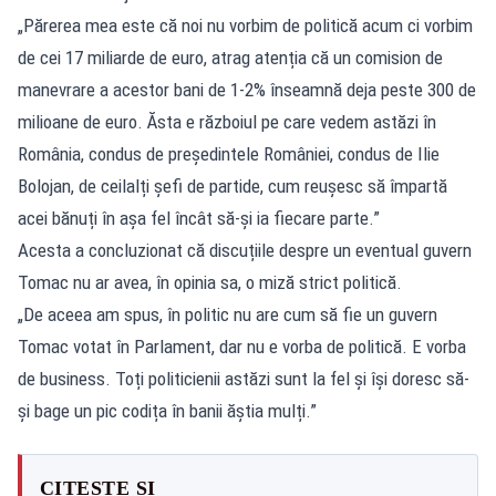
„Părerea mea este că noi nu vorbim de politică acum ci vorbim
de cei 17 miliarde de euro, atrag atenția că un comision de
manevrare a acestor bani de 1-2% înseamnă deja peste 300 de
milioane de euro. Ăsta e războiul pe care vedem astăzi în
România, condus de președintele României, condus de Ilie
Bolojan, de ceilalți șefi de partide, cum reușesc să împartă
acei bănuți în așa fel încât să-și ia fiecare parte.”
Acesta a concluzionat că discuțiile despre un eventual guvern
Tomac nu ar avea, în opinia sa, o miză strict politică.
„De aceea am spus, în politic nu are cum să fie un guvern
Tomac votat în Parlament, dar nu e vorba de politică. E vorba
de business. Toți politicienii astăzi sunt la fel și își doresc să-
și bage un pic codița în banii ăștia mulți.”
CITEȘTE ȘI