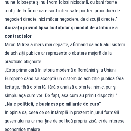
nu ne folosește și nu-l vom folosi niciodată, cu bani foarte
mulți, de la firme care sunt interesate printr-o procedură de
negocieri directe, nici măcar negociere, de discuții directe.”
Acuzații privind lipsa licitațiilor și modul de atribuire a
contractelor
Miron Mitrea a mers mai departe, afirmând că actualul sistem
de achiziții publice ar reprezenta o abatere majoră de la
practicile obișnuite.
„Este prima oară în istoria modernă a României și a Uniunii
Europene când se acceptă un sistem de achiziție publică fără
licitație, fără o ofertă, fără o analiză a ofertei, nimic, pur și
simplu așa cum vor. De fapt, așa cum au primit dispoziții.”
„Nu e politică, e business pe miliarde de euro”
În opinia sa, ceea ce se întâmplă în prezent în jurul formării
guvernului nu ar mai ține de politică propriu-zisă, ci de interese
economice majore.