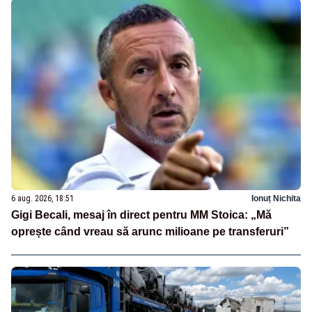
6 aug. 2026, 18:51
Ionuț Nichita
Gigi Becali, mesaj în direct pentru MM Stoica: „Mă
oprește când vreau să arunc milioane pe transferuri”