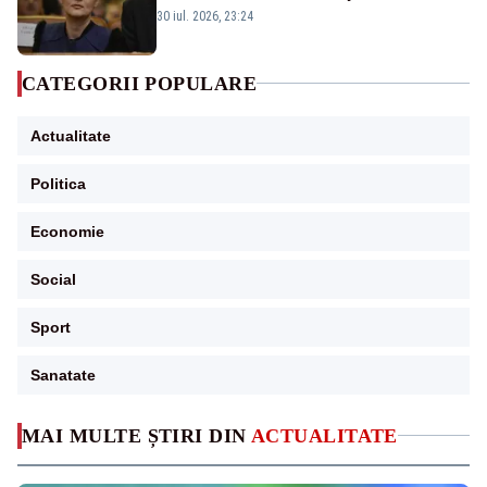
guvernează extraordinar de prost”
30 iul. 2026, 23:24
CATEGORII POPULARE
Actualitate
Politica
Economie
Social
Sport
Sanatate
MAI MULTE ȘTIRI DIN
ACTUALITATE