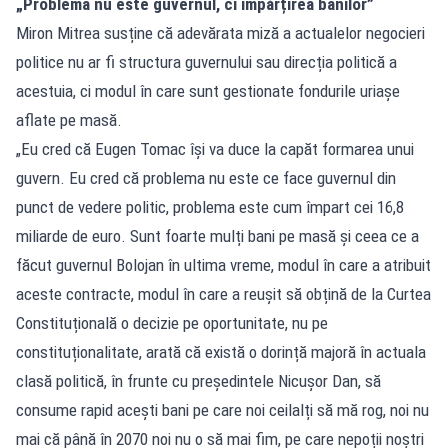
„Problema nu este guvernul, ci împărțirea banilor”
Miron Mitrea susține că adevărata miză a actualelor negocieri
politice nu ar fi structura guvernului sau direcția politică a
acestuia, ci modul în care sunt gestionate fondurile uriașe
aflate pe masă.
„Eu cred că Eugen Tomac își va duce la capăt formarea unui
guvern. Eu cred că problema nu este ce face guvernul din
punct de vedere politic, problema este cum împart cei 16,8
miliarde de euro. Sunt foarte mulți bani pe masă și ceea ce a
făcut guvernul Bolojan în ultima vreme, modul în care a atribuit
aceste contracte, modul în care a reușit să obțină de la Curtea
Constituțională o decizie pe oportunitate, nu pe
constituționalitate, arată că există o dorință majoră în actuala
clasă politică, în frunte cu președintele Nicușor Dan, să
consume rapid acești bani pe care noi ceilalți să mă rog, noi nu
mai că până în 2070 noi nu o să mai fim, pe care nepoții noștri