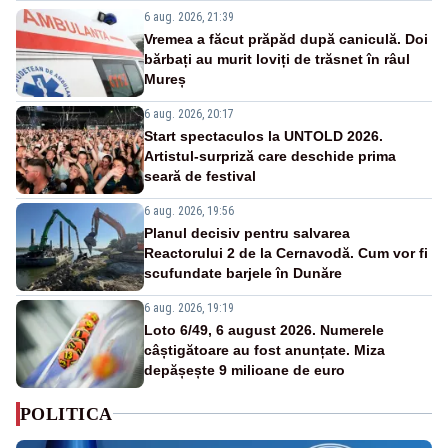
6 aug. 2026, 21:39
Vremea a făcut prăpăd după caniculă. Doi
bărbați au murit loviți de trăsnet în râul
Mureș
6 aug. 2026, 20:17
Start spectaculos la UNTOLD 2026.
Artistul-surpriză care deschide prima
seară de festival
6 aug. 2026, 19:56
Planul decisiv pentru salvarea
Reactorului 2 de la Cernavodă. Cum vor fi
scufundate barjele în Dunăre
6 aug. 2026, 19:19
Loto 6/49, 6 august 2026. Numerele
câștigătoare au fost anunțate. Miza
depășește 9 milioane de euro
POLITICA