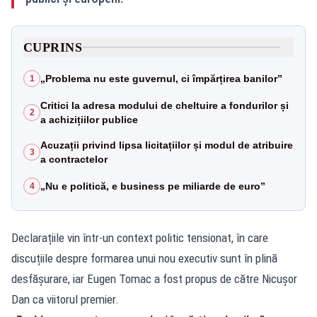
CUPRINS
„Problema nu este guvernul, ci împărțirea banilor”
1
Critici la adresa modului de cheltuire a fondurilor și
2
a achizițiilor publice
Acuzații privind lipsa licitațiilor și modul de atribuire
3
a contractelor
„Nu e politică, e business pe miliarde de euro”
4
Declarațiile vin într-un context politic tensionat, în care
discuțiile despre formarea unui nou executiv sunt în plină
desfășurare, iar Eugen Tomac a fost propus de către Nicușor
Dan ca viitorul premier.