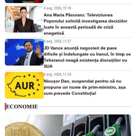
6 aug. 2026, 15:18
Ana Maria Păcuraru: Televiziunea
Poporului solicită investigarea deciziilor
luate în această perioadă de criză
enegetică
6 aug. 2026, 11:27
JD Vance anunță negocieri de pace
dificile și îndelungate cu Iranul, în timp ce
Teheranul neagă existența discuțiilor cu
SUA
6 aug. 2026, 11:24
Nicușor Dan, suspendat pentru că nu
propune un nume de prim-ministru, așa
cum prevede Constituția!
ECONOMIE