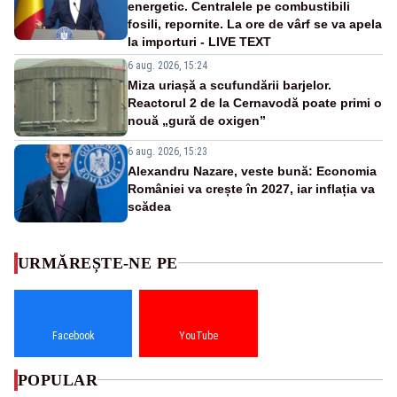
energetic. Centralele pe combustibili
fosili, repornite. La ore de vârf se va apela
la importuri - LIVE TEXT
6 aug. 2026, 15:24
Miza uriașă a scufundării barjelor.
Reactorul 2 de la Cernavodă poate primi o
nouă „gură de oxigen”
6 aug. 2026, 15:23
Alexandru Nazare, veste bună: Economia
României va crește în 2027, iar inflația va
scădea
URMĂREȘTE-NE PE
Facebook
YouTube
POPULAR