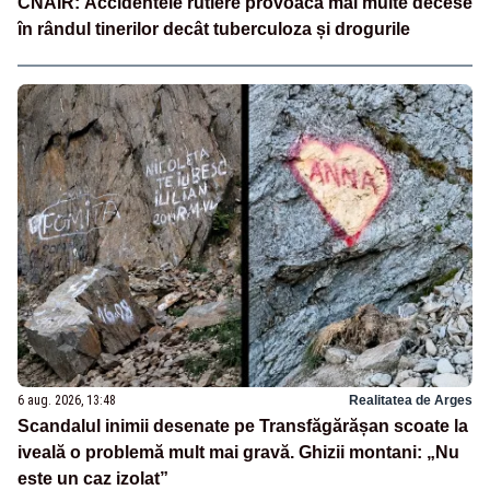
CNAIR: Accidentele rutiere provoacă mai multe decese
în rândul tinerilor decât tuberculoza și drogurile
6 aug. 2026, 13:48
Realitatea de Arges
Scandalul inimii desenate pe Transfăgărășan scoate la
iveală o problemă mult mai gravă. Ghizii montani: „Nu
este un caz izolat”