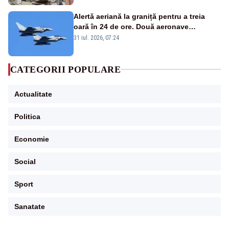
Alertă aeriană la graniță pentru a treia
oară în 24 de ore. Două aeronave
Eurofighter britanice au fost ridicate de la
31 iul. 2026, 07:24
sol
CATEGORII POPULARE
Actualitate
Politica
Economie
Social
Sport
Sanatate