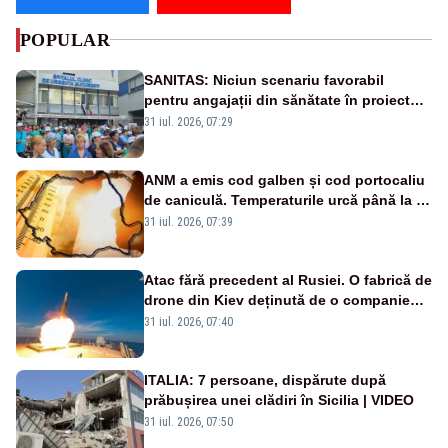
POPULAR
SANITAS: Niciun scenariu favorabil
pentru angajații din sănătate în proiectul
Legii salarizării
31 iul. 2026, 07:29
ANM a emis cod galben și cod portocaliu
de caniculă. Temperaturile urcă până la 38
de grade, iar nopțile devin tropicale
31 iul. 2026, 07:39
Atac fără precedent al Rusiei. O fabrică de
drone din Kiev deținută de o companie
americană, distrusă de o rachetă
31 iul. 2026, 07:40
rusească
ITALIA: 7 persoane, dispărute după
prăbușirea unei clădiri în Sicilia | VIDEO
31 iul. 2026, 07:50