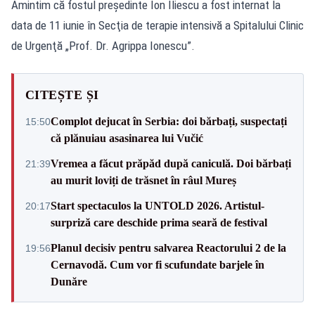
Amintim că fostul preşedinte Ion Iliescu a fost internat la
data de 11 iunie în Secţia de terapie intensivă a Spitalului Clinic
de Urgenţă „Prof. Dr. Agrippa Ionescu”.
CITEȘTE ȘI
Complot dejucat în Serbia: doi bărbați, suspectați
15:50
că plănuiau asasinarea lui Vučić
Vremea a făcut prăpăd după caniculă. Doi bărbați
21:39
au murit loviți de trăsnet în râul Mureș
Start spectaculos la UNTOLD 2026. Artistul-
20:17
surpriză care deschide prima seară de festival
Planul decisiv pentru salvarea Reactorului 2 de la
19:56
Cernavodă. Cum vor fi scufundate barjele în
Dunăre