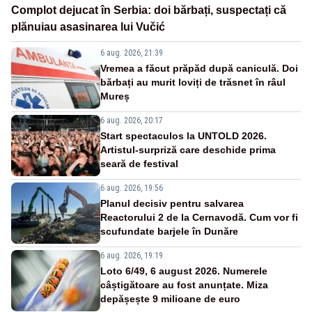
Complot dejucat în Serbia: doi bărbați, suspectați că
plănuiau asasinarea lui Vučić
6 aug. 2026, 21:39
Vremea a făcut prăpăd după caniculă. Doi
bărbați au murit loviți de trăsnet în râul
Mureș
6 aug. 2026, 20:17
Start spectaculos la UNTOLD 2026.
Artistul-surpriză care deschide prima
seară de festival
6 aug. 2026, 19:56
Planul decisiv pentru salvarea
Reactorului 2 de la Cernavodă. Cum vor fi
scufundate barjele în Dunăre
6 aug. 2026, 19:19
Loto 6/49, 6 august 2026. Numerele
câștigătoare au fost anunțate. Miza
depășește 9 milioane de euro