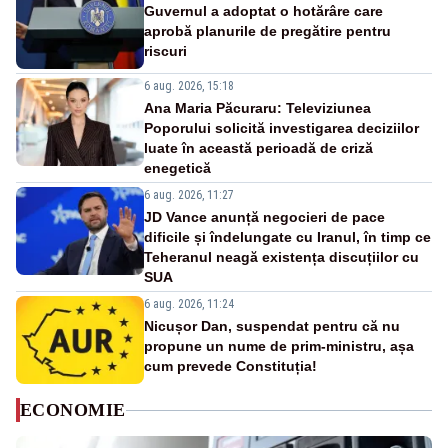
Guvernul a adoptat o hotărâre care
aprobă planurile de pregătire pentru
riscuri
6 aug. 2026, 15:18
Ana Maria Păcuraru: Televiziunea
Poporului solicită investigarea deciziilor
luate în această perioadă de criză
enegetică
6 aug. 2026, 11:27
JD Vance anunță negocieri de pace
dificile și îndelungate cu Iranul, în timp ce
Teheranul neagă existența discuțiilor cu
SUA
6 aug. 2026, 11:24
Nicușor Dan, suspendat pentru că nu
propune un nume de prim-ministru, așa
cum prevede Constituția!
ECONOMIE