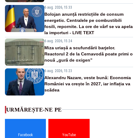
6 aug. 2026, 15:33
Bolojan anunță restricțiile de consum
energetic. Centralele pe combustibili
fosili, repornite. La ore de vârf se va apela
la importuri - LIVE TEXT
6 aug. 2026, 15:24
Miza uriașă a scufundării barjelor.
Reactorul 2 de la Cernavodă poate primi o
nouă „gură de oxigen”
6 aug. 2026, 15:23
Alexandru Nazare, veste bună: Economia
României va crește în 2027, iar inflația va
scădea
URMĂREȘTE-NE PE
Facebook
YouTube