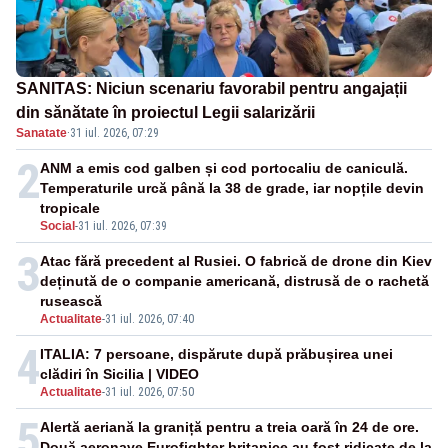
SANITAS: Niciun scenariu favorabil pentru angajații
din sănătate în proiectul Legii salarizării
Sanatate
·
31 iul. 2026, 07:29
2
ANM a emis cod galben și cod portocaliu de caniculă.
Temperaturile urcă până la 38 de grade, iar nopțile devin
tropicale
Social
-
31 iul. 2026, 07:39
3
Atac fără precedent al Rusiei. O fabrică de drone din Kiev
deținută de o companie americană, distrusă de o rachetă
rusească
Actualitate
-
31 iul. 2026, 07:40
4
ITALIA: 7 persoane, dispărute după prăbușirea unei
clădiri în Sicilia | VIDEO
Actualitate
-
31 iul. 2026, 07:50
5
Alertă aeriană la graniță pentru a treia oară în 24 de ore.
Două aeronave Eurofighter britanice au fost ridicate de la