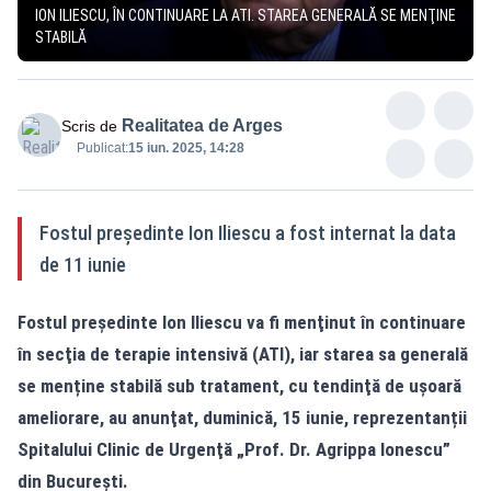
ION ILIESCU, ÎN CONTINUARE LA ATI. STAREA GENERALĂ SE MENŢINE
STABILĂ
Realitatea de Arges
Scris de
Publicat:
15 iun. 2025, 14:28
Fostul preşedinte Ion Iliescu a fost internat la data
de 11 iunie
Fostul președinte Ion Iliescu va fi menţinut în continuare
în secţia de terapie intensivă (ATI), iar starea sa generală
se menține stabilă sub tratament, cu tendinţă de uşoară
ameliorare, au anunţat, duminică, 15 iunie, reprezentanții
Spitalului Clinic de Urgenţă „Prof. Dr. Agrippa Ionescu”
din București.