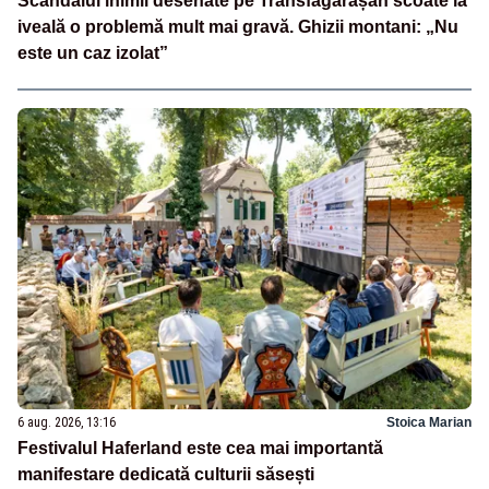
Scandalul inimii desenate pe Transfăgărășan scoate la
iveală o problemă mult mai gravă. Ghizii montani: „Nu
este un caz izolat”
6 aug. 2026, 13:16
Stoica Marian
Festivalul Haferland este cea mai importantă
manifestare dedicată culturii săsești