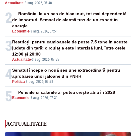
Actualitate
·
3 aug. 2026, 07:48
2
România, la un pas de blackout, tot mai dependentă
de importuri. Semnal de alarmă tras de un expert în
energie
Economie
-
3 aug. 2026, 07:51
3
Restricții pentru camioanele de peste 7,5 tone în aceste
județe din țară: circulația este interzisă luni, între orele
12:00 și 20:00
Actualitate
-
3 aug. 2026, 07:55
4
Senatul începe o nouă sesiune extraordinară pentru
aprobarea unor jaloane din PNRR
Politica
-
3 aug. 2026, 07:58
5
Pensiile și salariile ar putea crește abia în 2028
Economie
-
3 aug. 2026, 07:31
ACTUALITATE