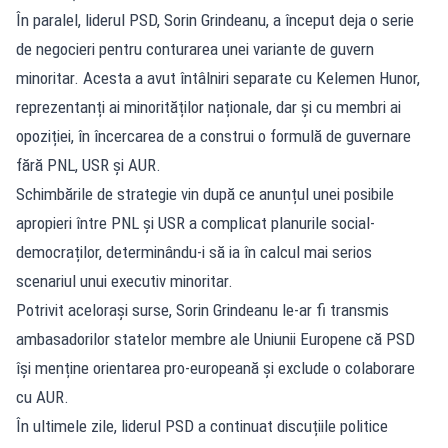
În paralel, liderul PSD, Sorin Grindeanu, a început deja o serie
de negocieri pentru conturarea unei variante de guvern
minoritar. Acesta a avut întâlniri separate cu Kelemen Hunor,
reprezentanți ai minorităților naționale, dar și cu membri ai
opoziției, în încercarea de a construi o formulă de guvernare
fără PNL, USR și AUR.
Schimbările de strategie vin după ce anunțul unei posibile
apropieri între PNL și USR a complicat planurile social-
democraților, determinându-i să ia în calcul mai serios
scenariul unui executiv minoritar.
Potrivit acelorași surse, Sorin Grindeanu le-ar fi transmis
ambasadorilor statelor membre ale Uniunii Europene că PSD
își menține orientarea pro-europeană și exclude o colaborare
cu AUR.
În ultimele zile, liderul PSD a continuat discuțiile politice