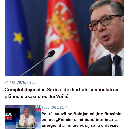
24 feb. 2026, 15:50
Complot dejucat în Serbia: doi bărbați, suspectați că
plănuiau asasinarea lui Vučić
9 aug. 2026, 22:41
Peiu îl acuză pe Bolojan că ține România
pe loc: „Premier și ministru interimar la
Energie, dar nu are curaj să ia o decizie”