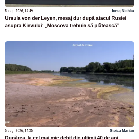
5 aug. 2026, 14:49
Ionuț Nichita
Ursula von der Leyen, mesaj dur după atacul Rusiei
asupra Kievului: „Moscova trebuie să plătească”
5 aug. 2026, 14:35
Stoica Marian
Dunărea, la cel mai mic debit din ultimii 40 de ani.