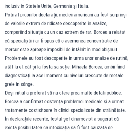
inclusiv în Statele Unite, Germania și Italia.
Potrivit propriilor declarații, medicii americani au fost surprinși
de valorile extrem de ridicate descoperite în analize,
comparând situația cu un caz extrem de rar. Borcea a relatat
că specialiștii i-ar fi spus că o asemenea concentrație de
mercur este aproape imposibil de întâlnit în mod obișnuit.
Problemele au fost descoperite în urma unor analize de rutină,
atât la el, cât și la fosta sa soție, Mihaela Borcea, ambii fiind
diagnosticați la acel moment cu niveluri crescute de metale
grele în sânge.
Deși inițial a preferat să nu ofere prea multe detalii publice,
Borcea a confirmat existența problemei medicale și a urmat
tratamente costisitoare în clinici specializate din străinătate.
În declarațiile recente, fostul șef dinamovist a sugerat că
există posibilitatea ca intoxicația să fi fost cauzată de