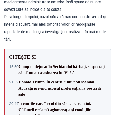
medicamente administrate anterior, însă spune că nu are
dovezi care să indice o altă cauză.
De-a lungul timpului, cazul său a rămas unul controversat și
intens discutat, mai ales datorită valorilor neobișnuite
raportate de medici și a investigațiilor realizate în mai multe
țări.
CITEȘTE ȘI
Complot dejucat în Serbia: doi bărbați, suspectați
15:50
că plănuiau asasinarea lui Vučić
Donald Trump, în centrul unui nou scandal.
21:52
Acuzații privind accesul preferențial la postările
sale
Trenurile care îi scot din sărite pe români.
20:49
Călătorii reclamă aglomerația și condițiile