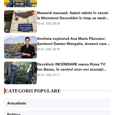
Manevră mascată. Salarii mărite în secret
la Ministerul Dezvoltării în timp ce medicii
ies în stradă
30 iul. 2026, 08:00
Ancheta explozivă Ana Maria Păcuraru:
Șantierul Damen Mangalia, dosarul care
scufundă apărarea României
30 iul. 2026, 08:09
Dezvăluiri INCENDIARE marca Rizea TV:
Ion Bazac, în centrul unor noi acuzații
publice
30 iul. 2026, 07:51
CATEGORII POPULARE
Actualitate
Politica