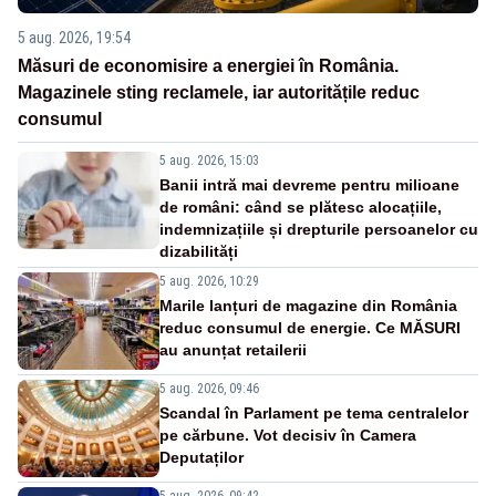
5 aug. 2026, 19:54
Măsuri de economisire a energiei în România.
Magazinele sting reclamele, iar autoritățile reduc
consumul
5 aug. 2026, 15:03
Banii intră mai devreme pentru milioane
de români: când se plătesc alocațiile,
indemnizațiile și drepturile persoanelor cu
dizabilități
5 aug. 2026, 10:29
Marile lanțuri de magazine din România
reduc consumul de energie. Ce MĂSURI
au anunțat retailerii
5 aug. 2026, 09:46
Scandal în Parlament pe tema centralelor
pe cărbune. Vot decisiv în Camera
Deputaților
5 aug. 2026, 09:42