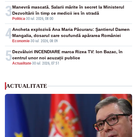
3
Manevră mascată. Salarii mărite în secret la Ministerul
Dezvoltării în timp ce medicii ies în stradă
Politica
-
30 iul. 2026, 08:00
4
Ancheta explozivă Ana Maria Păcuraru: Șantierul Damen
Mangalia, dosarul care scufundă apărarea României
Economie
-
30 iul. 2026, 08:09
5
Dezvăluiri INCENDIARE marca Rizea TV: Ion Bazac, în
centrul unor noi acuzații publice
Actualitate
-
30 iul. 2026, 07:51
ACTUALITATE