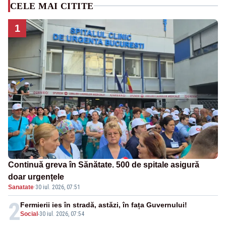
CELE MAI CITITE
1
Continuă greva în Sănătate. 500 de spitale asigură
doar urgențele
Sanatate
·
30 iul. 2026, 07:51
2
Fermierii ies în stradă, astăzi, în fața Guvernului!
Social
-
30 iul. 2026, 07:54