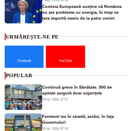
Comisia Europeană susține că România
nu are probleme cu energia, în timp ce
țara importă masiv de la patru vecini
URMĂREȘTE-NE PE
Facebook
YouTube
POPULAR
Continuă greva în Sănătate. 500 de
spitale asigură doar urgențele
30 iul. 2026, 07:51
Fermierii ies în stradă, astăzi, în fața
Guvernului!
30 iul. 2026, 07:54