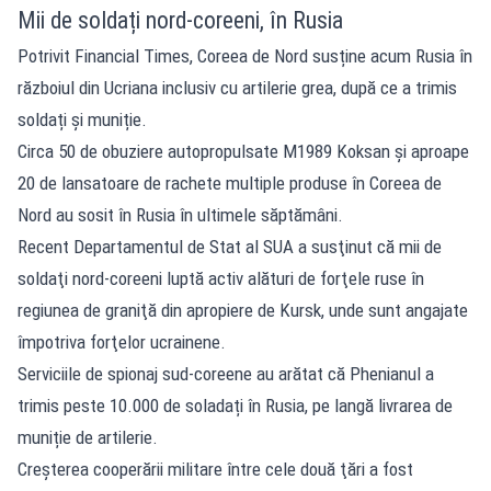
Mii de soldați nord-coreeni, în Rusia
Potrivit Financial Times, Coreea de Nord susține acum Rusia în
războiul din Ucriana inclusiv cu artilerie grea, după ce a trimis
soldați și muniție.
Circa 50 de obuziere autopropulsate M1989 Koksan şi aproape
20 de lansatoare de rachete multiple produse în Coreea de
Nord au sosit în Rusia în ultimele săptămâni.
Recent Departamentul de Stat al SUA a susţinut că mii de
soldaţi nord-coreeni luptă activ alături de forţele ruse în
regiunea de graniţă din apropiere de Kursk, unde sunt angajate
împotriva forţelor ucrainene.
Serviciile de spionaj sud-coreene au arătat că Phenianul a
trimis peste 10.000 de soladați în Rusia, pe langă livrarea de
muniție de artilerie.
Creşterea cooperării militare între cele două ţări a fost