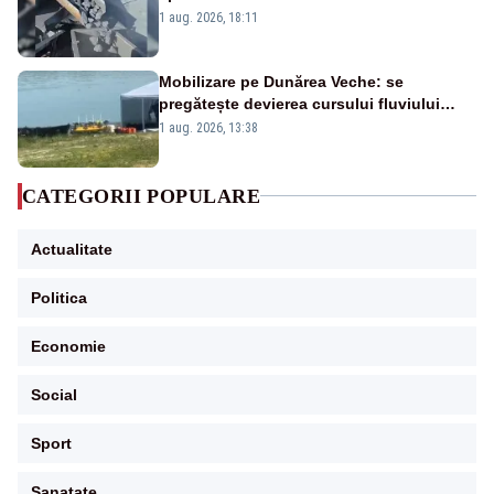
pasează vina în plină criză energetică
1 aug. 2026, 18:11
Mobilizare pe Dunărea Veche: se
pregătește devierea cursului fluviului
către Cernavodă – VIDEO
1 aug. 2026, 13:38
CATEGORII POPULARE
Actualitate
Politica
Economie
Social
Sport
Sanatate