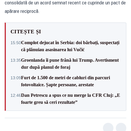
consolidată de un acord semnat recent ce cuprinde un pact de
apărare reciprocă.
CITEȘTE ȘI
Complot dejucat în Serbia: doi bărbați, suspectați
15:50
că plănuiau asasinarea lui Vučić
Groenlanda îi pune frână lui Trump. Avertisment
13:35
dur după planul de foraj
Furt de 1.500 de metri de cabluri din parcuri
13:09
fotovoltaice. Șapte persoane, arestate
Dan Petrescu a spus ce nu merge la CFR Cluj: „E
12:46
foarte greu să ceri rezultate”