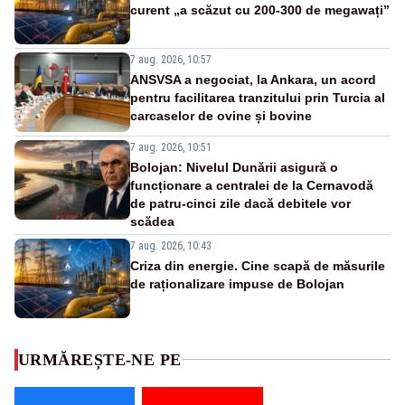
curent „a scăzut cu 200-300 de megawați”
7 aug. 2026, 10:57
ANSVSA a negociat, la Ankara, un acord
pentru facilitarea tranzitului prin Turcia al
carcaselor de ovine și bovine
7 aug. 2026, 10:51
Bolojan: Nivelul Dunării asigură o
funcționare a centralei de la Cernavodă
de patru-cinci zile dacă debitele vor
scădea
7 aug. 2026, 10:43
Criza din energie. Cine scapă de măsurile
de raționalizare impuse de Bolojan
URMĂREȘTE-NE PE