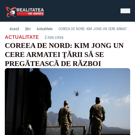
Acasă
Știri
Actualitate
COREEA DE NORD: KIM JONG UN CERE ARMATEI ŢĂRII SĂ SE PREGĂTEASCĂ DE RĂZBOI
·
ACTUALITATE
2 min citire
COREEA DE NORD: KIM JONG UN
CERE ARMATEI ŢĂRII SĂ SE
PREGĂTEASCĂ DE RĂZBOI