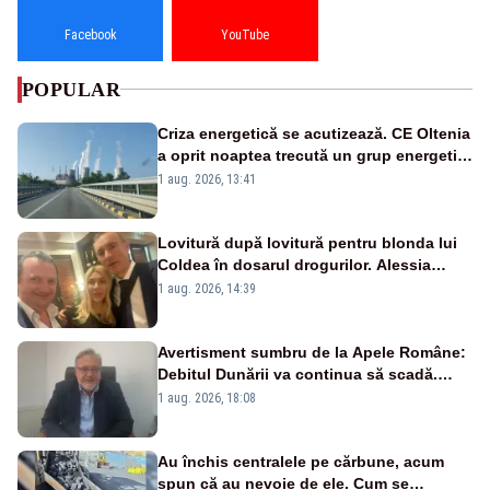
Facebook
YouTube
POPULAR
Criza energetică se acutizează. CE Oltenia
a oprit noaptea trecută un grup energetic
de la Rovinari
1 aug. 2026, 13:41
Lovitură după lovitură pentru blonda lui
Coldea în dosarul drogurilor. Alessia
Păcuraru explică decizia magistraților
1 aug. 2026, 14:39
Avertisment sumbru de la Apele Române:
Debitul Dunării va continua să scadă.
Cernavodă s-ar putea închide în 4 zile
1 aug. 2026, 18:08
Au închis centralele pe cărbune, acum
spun că au nevoie de ele. Cum se