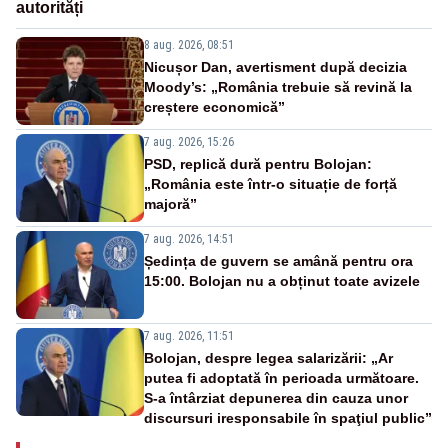
autorități
8 aug. 2026, 08:51
Nicușor Dan, avertisment după decizia
Moody’s: „România trebuie să revină la
creștere economică”
7 aug. 2026, 15:26
PSD, replică dură pentru Bolojan:
„România este într-o situație de forță
majoră”
7 aug. 2026, 14:51
Ședința de guvern se amână pentru ora
15:00. Bolojan nu a obținut toate avizele
7 aug. 2026, 11:51
Bolojan, despre legea salarizării: „Ar
putea fi adoptată în perioada următoare.
S-a întârziat depunerea din cauza unor
discursuri iresponsabile în spaţiul public”