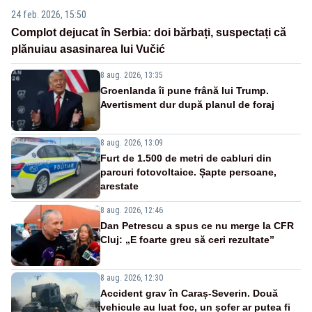
24 feb. 2026, 15:50
Complot dejucat în Serbia: doi bărbați, suspectați că
plănuiau asasinarea lui Vučić
8 aug. 2026, 13:35
Groenlanda îi pune frână lui Trump.
Avertisment dur după planul de foraj
8 aug. 2026, 13:09
Furt de 1.500 de metri de cabluri din
parcuri fotovoltaice. Șapte persoane,
arestate
8 aug. 2026, 12:46
Dan Petrescu a spus ce nu merge la CFR
Cluj: „E foarte greu să ceri rezultate”
8 aug. 2026, 12:30
Accident grav în Caraș-Severin. Două
vehicule au luat foc, un șofer ar putea fi