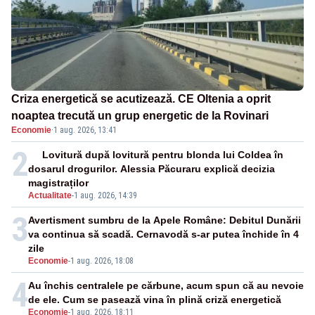
Criza energetică se acutizează. CE Oltenia a oprit
noaptea trecută un grup energetic de la Rovinari
Economie
·
1 aug. 2026, 13:41
2
Lovitură după lovitură pentru blonda lui Coldea în
dosarul drogurilor. Alessia Păcuraru explică decizia
magistraților
Actualitate
-
1 aug. 2026, 14:39
3
Avertisment sumbru de la Apele Române: Debitul Dunării
va continua să scadă. Cernavodă s-ar putea închide în 4
zile
Economie
-
1 aug. 2026, 18:08
4
Au închis centralele pe cărbune, acum spun că au nevoie
de ele. Cum se pasează vina în plină criză energetică
Economie
-
1 aug. 2026, 18:11