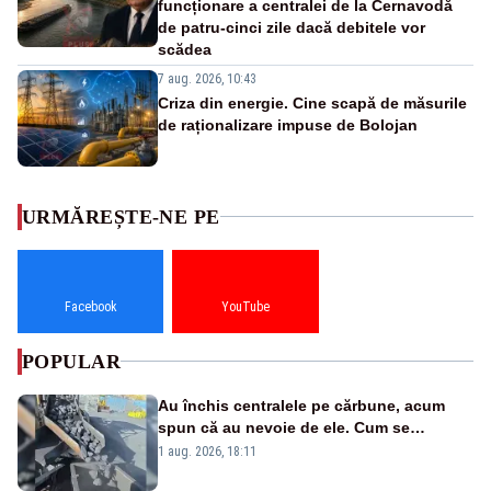
funcționare a centralei de la Cernavodă
de patru-cinci zile dacă debitele vor
scădea
7 aug. 2026, 10:43
Criza din energie. Cine scapă de măsurile
de raționalizare impuse de Bolojan
URMĂREȘTE-NE PE
Facebook
YouTube
POPULAR
Au închis centralele pe cărbune, acum
spun că au nevoie de ele. Cum se
pasează vina în plină criză energetică
1 aug. 2026, 18:11