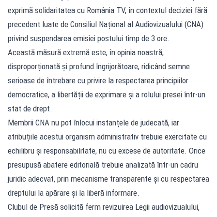
exprimă solidaritatea cu România TV, în contextul deciziei fără
precedent luate de Consiliul Național al Audiovizualului (CNA)
privind suspendarea emisiei postului timp de 3 ore.
Această măsură extremă este, în opinia noastră,
disproporționată și profund îngrijorătoare, ridicând semne
serioase de întrebare cu privire la respectarea principiilor
democratice, a libertății de exprimare și a rolului presei într-un
stat de drept.
Membrii CNA nu pot înlocui instanțele de judecată, iar
atribuțiile acestui organism administrativ trebuie exercitate cu
echilibru și responsabilitate, nu cu excese de autoritate. Orice
presupusă abatere editorială trebuie analizată într-un cadru
juridic adecvat, prin mecanisme transparente și cu respectarea
dreptului la apărare și la liberă informare.
Clubul de Presă solicită ferm revizuirea Legii audiovizualului,