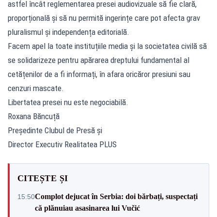
astfel încât reglementarea presei audiovizuale să fie clară,
proporțională și să nu permită ingerințe care pot afecta grav
pluralismul și independența editorială.
Facem apel la toate instituțiile media și la societatea civilă să
se solidarizeze pentru apărarea dreptului fundamental al
cetățenilor de a fi informați, în afara oricăror presiuni sau
cenzuri mascate.
Libertatea presei nu este negociabilă.
Roxana Băncuță
Președinte Clubul de Presă și
Director Executiv Realitatea PLUS
CITEȘTE ȘI
Complot dejucat în Serbia: doi bărbați, suspectați
15:50
că plănuiau asasinarea lui Vučić