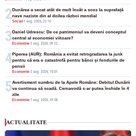
energetică
2
Dunărea a secat atât de mult încât a scos la suprafață
nave naziste din al doilea război mondial
Social
-
1 aug. 2026, 23:10
3
Daniel Udrescu: De ce patrimoniul va deveni conceptul
central al economiei viitoare?
Economie
-
2 aug. 2026, 09:22
4
Piperea (AUR): România a evitat retrogradarea la junk
pentru că era o catastrofă pentru bănci și fondurile de
pensii
Economie
-
2 aug. 2026, 10:01
5
Avertisment sumbru de la Apele Române: Debitul Dunării
va continua să scadă. Cernavodă s-ar putea închide în 4
zile
Economie
-
1 aug. 2026, 18:08
ACTUALITATE