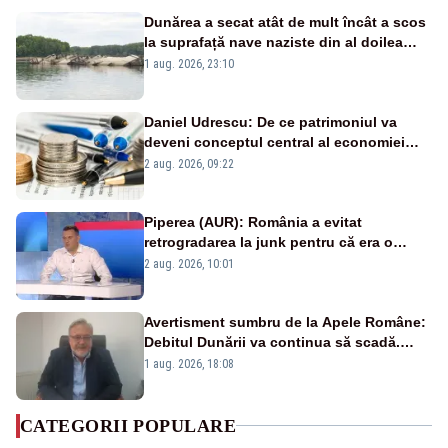
Dunărea a secat atât de mult încât a scos
la suprafață nave naziste din al doilea
război mondial
1 aug. 2026, 23:10
Daniel Udrescu: De ce patrimoniul va
deveni conceptul central al economiei
viitoare?
2 aug. 2026, 09:22
Piperea (AUR): România a evitat
retrogradarea la junk pentru că era o
catastrofă pentru bănci și fondurile de
2 aug. 2026, 10:01
pensii
Avertisment sumbru de la Apele Române:
Debitul Dunării va continua să scadă.
Cernavodă s-ar putea închide în 4 zile
1 aug. 2026, 18:08
CATEGORII POPULARE