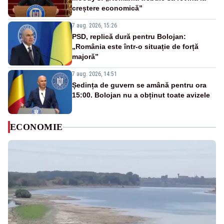
creștere economică”
7 aug. 2026, 15:26
PSD, replică dură pentru Bolojan:
„România este într-o situație de forță
majoră”
7 aug. 2026, 14:51
Ședința de guvern se amână pentru ora
15:00. Bolojan nu a obținut toate avizele
ECONOMIE