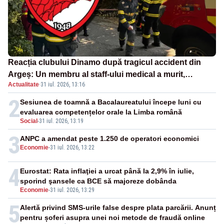
Reacția clubului Dinamo după tragicul accident din
Argeș: Un membru al staff-ului medical a murit,
Actualitate
·
31 iul. 2026, 13:16
antrenorul Adrian Ropotan este în spital
2
Sesiunea de toamnă a Bacalaureatului începe luni cu
evaluarea competențelor orale la Limba română
Social
-
31 iul. 2026, 13:19
3
ANPC a amendat peste 1.250 de operatori economici
Economie
-
31 iul. 2026, 13:22
4
Eurostat: Rata inflaţiei a urcat până la 2,9% în iulie,
sporind şansele ca BCE să majoreze dobânda
Economie
-
31 iul. 2026, 13:29
5
Alertă privind SMS-urile false despre plata parcării. Anunț
pentru șoferi asupra unei noi metode de fraudă online