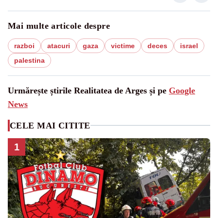
Mai multe articole despre
razboi
atacuri
gaza
victime
deces
israel
palestina
Urmărește știrile Realitatea de Arges și pe
Google
News
CELE MAI CITITE
1