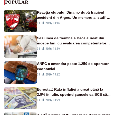
POPULAR
Reacția clubului Dinamo după tragicul
accident din Argeș: Un membru al staff-
ului medical a murit, antrenorul Adrian
31 iul. 2026, 13:16
Ropotan este în spital
Sesiunea de toamnă a Bacalaureatului
începe luni cu evaluarea competențelor
orale la Limba română
31 iul. 2026, 13:19
ANPC a amendat peste 1.250 de operatori
economici
31 iul. 2026, 13:22
Eurostat: Rata inflaţiei a urcat până la
2,9% în iulie, sporind şansele ca BCE să
majoreze dobânda
31 iul. 2026, 13:29
Alertă privind SMS-urile false despre plata