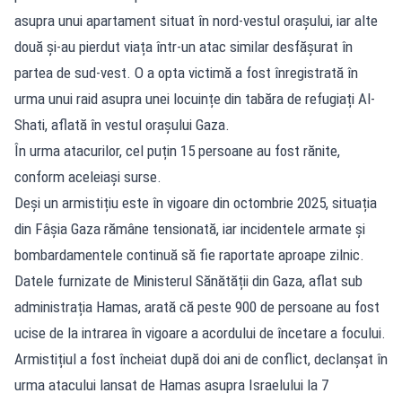
asupra unui apartament situat în nord-vestul orașului, iar alte
două și-au pierdut viața într-un atac similar desfășurat în
partea de sud-vest. O a opta victimă a fost înregistrată în
urma unui raid asupra unei locuințe din tabăra de refugiați Al-
Shati, aflată în vestul orașului Gaza.
În urma atacurilor, cel puțin 15 persoane au fost rănite,
conform aceleiași surse.
Deși un armistițiu este în vigoare din octombrie 2025, situația
din Fâșia Gaza rămâne tensionată, iar incidentele armate și
bombardamentele continuă să fie raportate aproape zilnic.
Datele furnizate de Ministerul Sănătății din Gaza, aflat sub
administrația Hamas, arată că peste 900 de persoane au fost
ucise de la intrarea în vigoare a acordului de încetare a focului.
Armistițiul a fost încheiat după doi ani de conflict, declanșat în
urma atacului lansat de Hamas asupra Israelului la 7