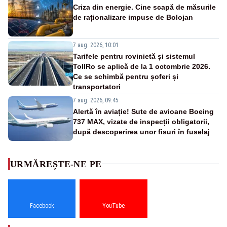
Criza din energie. Cine scapă de măsurile
de raționalizare impuse de Bolojan
7 aug. 2026, 10:01
Tarifele pentru rovinietă și sistemul
TollRo se aplică de la 1 octombrie 2026.
Ce se schimbă pentru șoferi și
transportatori
7 aug. 2026, 09:45
Alertă în aviație! Sute de avioane Boeing
737 MAX, vizate de inspecții obligatorii,
după descoperirea unor fisuri în fuselaj
URMĂREȘTE-NE PE
Facebook
YouTube