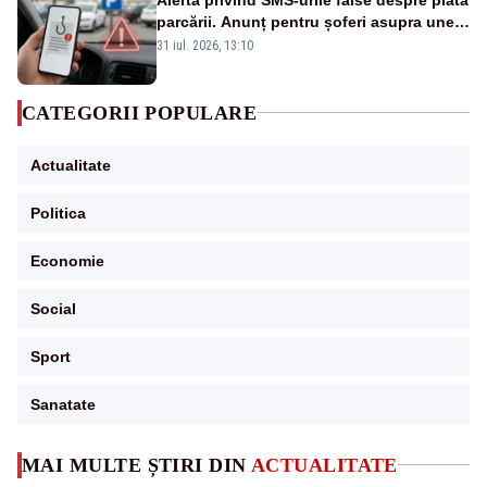
parcării. Anunț pentru șoferi asupra unei
noi metode de fraudă online
31 iul. 2026, 13:10
CATEGORII POPULARE
Actualitate
Politica
Economie
Social
Sport
Sanatate
MAI MULTE ȘTIRI DIN
ACTUALITATE