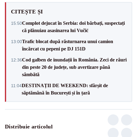
CITEȘTE ȘI
Complot dejucat în Serbia: doi bărbați, suspectați
15:50
că plănuiau asasinarea lui Vučić
Trafic blocat după răsturnarea unui camion
13:00
încărcat cu pepeni pe DJ 151D
Cod galben de inundații în România. Zeci de râuri
12:36
din peste 20 de județe, sub avertizare până
sâmbătă
DESTINAȚII DE WEEKEND: sfârșit de
11:04
săptămână în București și în țară
Distribuie articolul