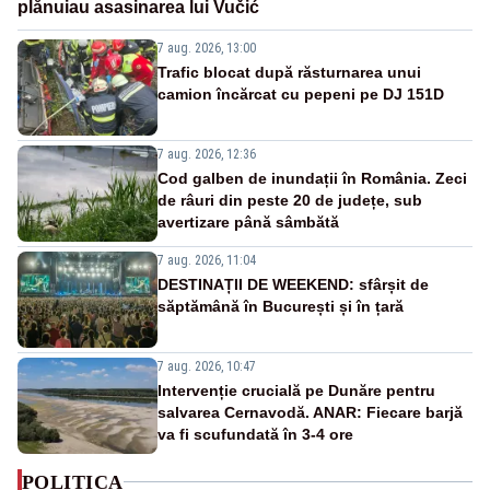
plănuiau asasinarea lui Vučić
7 aug. 2026, 13:00
Trafic blocat după răsturnarea unui
camion încărcat cu pepeni pe DJ 151D
7 aug. 2026, 12:36
Cod galben de inundații în România. Zeci
de râuri din peste 20 de județe, sub
avertizare până sâmbătă
7 aug. 2026, 11:04
DESTINAȚII DE WEEKEND: sfârșit de
săptămână în București și în țară
7 aug. 2026, 10:47
Intervenție crucială pe Dunăre pentru
salvarea Cernavodă. ANAR: Fiecare barjă
va fi scufundată în 3-4 ore
POLITICA