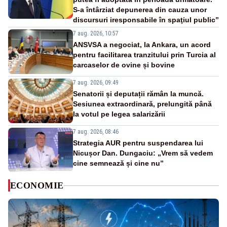
S-a întârziat depunerea din cauza unor
discursuri iresponsabile în spaţiul public”
7 aug. 2026, 10:57
ANSVSA a negociat, la Ankara, un acord
pentru facilitarea tranzitului prin Turcia al
carcaselor de ovine și bovine
7 aug. 2026, 09:49
Senatorii și deputații rămân la muncă.
Sesiunea extraordinară, prelungită până
la votul pe legea salarizării
7 aug. 2026, 08:46
Strategia AUR pentru suspendarea lui
Nicușor Dan. Dungaciu: „Vrem să vedem
cine semnează și cine nu”
ECONOMIE