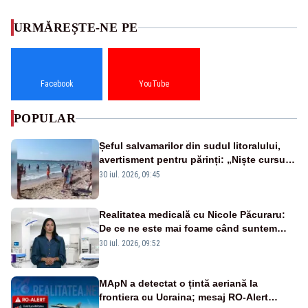
URMĂREȘTE-NE PE
Facebook
YouTube
POPULAR
Șeful salvamarilor din sudul litoralului,
avertisment pentru părinți: „Niște cursuri
de înot la piscină nu sunt suficiente”
30 iul. 2026, 09:45
Realitatea medicală cu Nicole Păcuraru:
De ce ne este mai foame când suntem
obosiți?
30 iul. 2026, 09:52
MApN a detectat o țintă aeriană la
frontiera cu Ucraina; mesaj RO-Alert