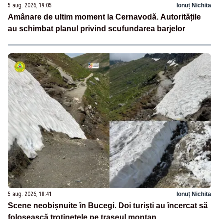
5 aug. 2026, 19:05
Ionuț Nichita
Amânare de ultim moment la Cernavodă. Autoritățile
au schimbat planul privind scufundarea barjelor
5 aug. 2026, 18:41
Ionuț Nichita
Scene neobișnuite în Bucegi. Doi turiști au încercat să
folosească trotinetele pe traseul montan