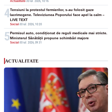
Actualitate
-
30 iul. 2026, 10:16
4
Tensiuni la protestul fermierilor, s-au folosit gaze
lacrimogene. Televiziunea Poporului face apel la calm –
LIVE TEXT
Social
-
30 iul. 2026, 10:20
5
Permisul auto, condiționat de reguli medicale mai stricte.
Ministerul Sănătății propune schimbări majore
Social
-
30 iul. 2026, 09:31
ACTUALITATE