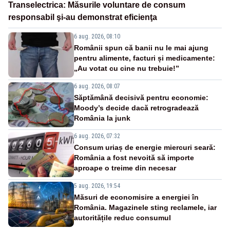
Transelectrica: Măsurile voluntare de consum
responsabil şi-au demonstrat eficienţa
6 aug. 2026, 08:10
Românii spun că banii nu le mai ajung
pentru alimente, facturi și medicamente:
„Au votat cu cine nu trebuie!”
6 aug. 2026, 08:07
Săptămână decisivă pentru economie:
Moody’s decide dacă retrogradează
România la junk
6 aug. 2026, 07:32
Consum uriaș de energie miercuri seară:
România a fost nevoită să importe
aproape o treime din necesar
5 aug. 2026, 19:54
Măsuri de economisire a energiei în
România. Magazinele sting reclamele, iar
autoritățile reduc consumul