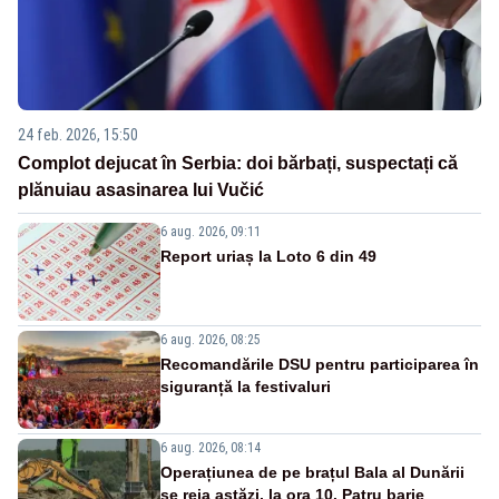
24 feb. 2026, 15:50
Complot dejucat în Serbia: doi bărbați, suspectați că
plănuiau asasinarea lui Vučić
6 aug. 2026, 09:11
Report uriaș la Loto 6 din 49
6 aug. 2026, 08:25
Recomandările DSU pentru participarea în
siguranță la festivaluri
6 aug. 2026, 08:14
Operațiunea de pe brațul Bala al Dunării
se reia astăzi, la ora 10. Patru barje