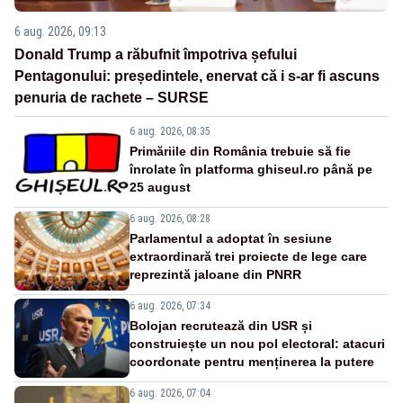
6 aug. 2026, 09:13
Donald Trump a răbufnit împotriva șefului
Pentagonului: președintele, enervat că i s-ar fi ascuns
penuria de rachete – SURSE
6 aug. 2026, 08:35
Primăriile din România trebuie să fie
înrolate în platforma ghiseul.ro până pe
25 august
6 aug. 2026, 08:28
Parlamentul a adoptat în sesiune
extraordinară trei proiecte de lege care
reprezintă jaloane din PNRR
6 aug. 2026, 07:34
Bolojan recrutează din USR și
construiește un nou pol electoral: atacuri
coordonate pentru menținerea la putere
6 aug. 2026, 07:04