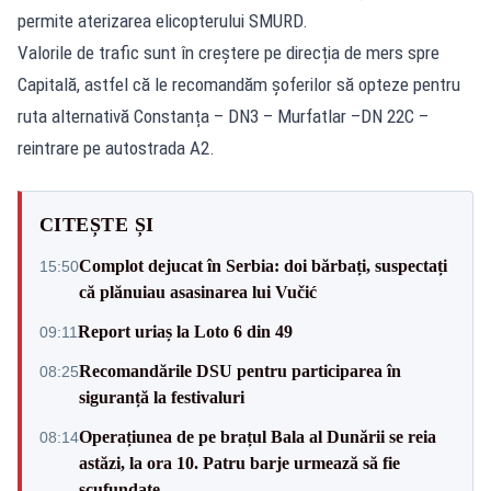
permite aterizarea elicopterului SMURD.
Valorile de trafic sunt în creștere pe direcția de mers spre
Capitală, astfel că le recomandăm șoferilor să opteze pentru
ruta alternativă Constanța – DN3 – Murfatlar –DN 22C –
reintrare pe autostrada A2.
CITEȘTE ȘI
Complot dejucat în Serbia: doi bărbați, suspectați
15:50
că plănuiau asasinarea lui Vučić
Report uriaș la Loto 6 din 49
09:11
Recomandările DSU pentru participarea în
08:25
siguranță la festivaluri
Operațiunea de pe brațul Bala al Dunării se reia
08:14
astăzi, la ora 10. Patru barje urmează să fie
scufundate