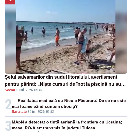
Șeful salvamarilor din sudul litoralului, avertisment
pentru părinți: „Niște cursuri de înot la piscină nu sunt
Social
·
30 iul. 2026, 09:45
suficiente”
2
Realitatea medicală cu Nicole Păcuraru: De ce ne este
mai foame când suntem obosiți?
Sanatate
-
30 iul. 2026, 09:52
3
MApN a detectat o țintă aeriană la frontiera cu Ucraina;
mesaj RO-Alert transmis în județul Tulcea