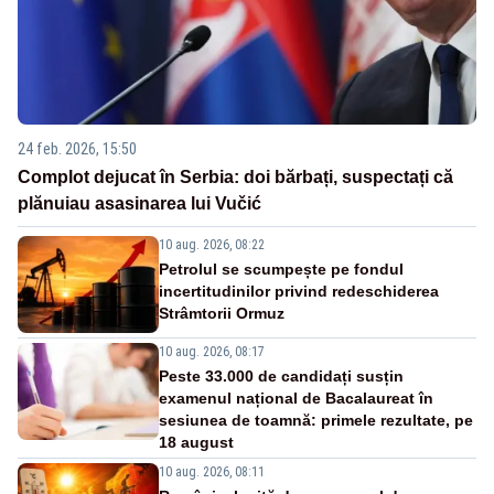
24 feb. 2026, 15:50
Complot dejucat în Serbia: doi bărbați, suspectați că
plănuiau asasinarea lui Vučić
10 aug. 2026, 08:22
Petrolul se scumpește pe fondul
incertitudinilor privind redeschiderea
Strâmtorii Ormuz
10 aug. 2026, 08:17
Peste 33.000 de candidați susțin
examenul național de Bacalaureat în
sesiunea de toamnă: primele rezultate, pe
18 august
10 aug. 2026, 08:11