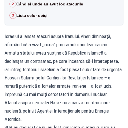
Când și unde au avut loc atacurile
2
Lista celor uciși
3
Israelul a lansat atacuri asupra Iranului, vineri dimineață,
afirmând că a vizat „inima” programului nuclear iranian.
Armata statului evreu susține că Republica islamică a
declanșat un contraatac, pe care încearcă să-l intercepteze,
iar întreg teritoriul israelian a fost plasat sub stare de urgență.
Hossein Salami, șeful Gardienilor Revoluției Islamice – o
ramură puternică a forțelor armate iraniene – a fost ucis,
împreună cu mai mulți cercetători în domeniul nuclear.
Atacul asupra centralei Nataz nu a cauzat contaminare
nucleară, potrivit Agenției Internaționale pentru Energie
Atomică.
SUA au declarat că nu au fost implicate în atacuri, care au