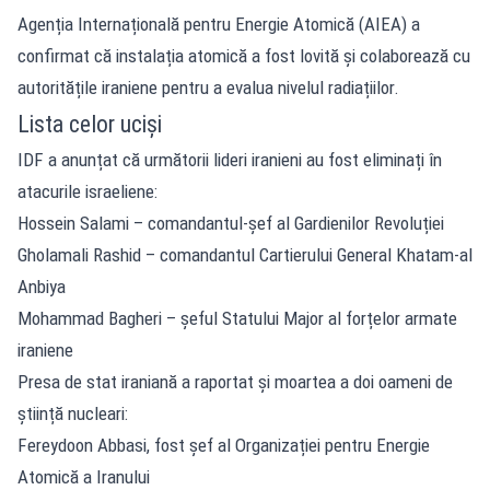
Agenția Internațională pentru Energie Atomică (AIEA) a
confirmat că instalația atomică a fost lovită și colaborează cu
autoritățile iraniene pentru a evalua nivelul radiațiilor.
Lista celor uciși
IDF a anunțat că următorii lideri iranieni au fost eliminați în
atacurile israeliene:
Hossein Salami – comandantul-șef al Gardienilor Revoluției
Gholamali Rashid – comandantul Cartierului General Khatam-al
Anbiya
Mohammad Bagheri – șeful Statului Major al forțelor armate
iraniene
Presa de stat iraniană a raportat și moartea a doi oameni de
știință nucleari:
Fereydoon Abbasi, fost șef al Organizației pentru Energie
Atomică a Iranului