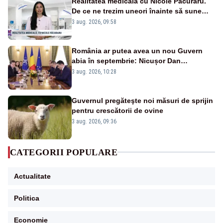
Realitatea medicală cu Nicole Păcuraru.
De ce ne trezim uneori înainte să sune
alarma?
3 aug. 2026, 09:58
România ar putea avea un nou Guvern
abia în septembrie: Nicușor Dan
pregătește noi consultări cu partidele
3 aug. 2026, 10:28
după 15 august
Guvernul pregăteşte noi măsuri de sprijin
pentru crescătorii de ovine
3 aug. 2026, 09:36
CATEGORII POPULARE
Actualitate
Politica
Economie