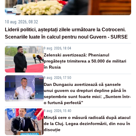
10 aug. 2026, 08:32
Liderii politici, așteptați zilele următoare la Cotroceni.
Scenariile luate în calcul pentru noul Guvern - SURSE
9 aug. 2026, 18:04
Zelenski avertizează: Phenianul
pregătește trimiterea a 50.000 de militari
în Rusia
9 aug. 2026, 17:50
Dan Dungaciu avertizează că șansele
unui guvern cu drepturi depline până în
septembrie sunt foarte mici: „Suntem într-
o furtună perfectă”
9 aug. 2026, 15:40
Miruță cere o măsură radicală după atacul
de la Cluj. Legea dezinformării, din nou în
discuție