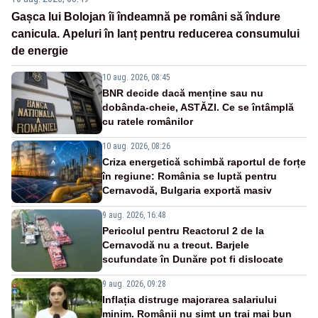
Gașca lui Bolojan îi îndeamnă pe români să îndure
canicula. Apeluri în lanț pentru reducerea consumului
de energie
10 aug. 2026, 08:45
BNR decide dacă menține sau nu
dobânda-cheie, ASTĂZI. Ce se întâmplă
cu ratele românilor
10 aug. 2026, 08:26
Criza energetică schimbă raportul de forțe
în regiune: România se luptă pentru
Cernavodă, Bulgaria exportă masiv
9 aug. 2026, 16:48
Pericolul pentru Reactorul 2 de la
Cernavodă nu a trecut. Barjele
scufundate în Dunăre pot fi dislocate
9 aug. 2026, 09:28
Inflația distruge majorarea salariului
minim. Românii nu simt un trai mai bun