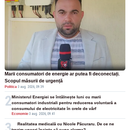
Marii consumatori de energie ar putea fi deconectați.
Scopul măsurii de urgență
Politica
·
3 aug. 2026, 09:39
2
Ministerul Energiei se întâlnește luni cu marii
consumatori industriali pentru reducerea voluntară a
consumului de electricitate în orele de vârf
Economie
-
3 aug. 2026, 09:41
3
Realitatea medicală cu Nicole Păcuraru. De ce ne
trezim uneori înainte să sune alarma?