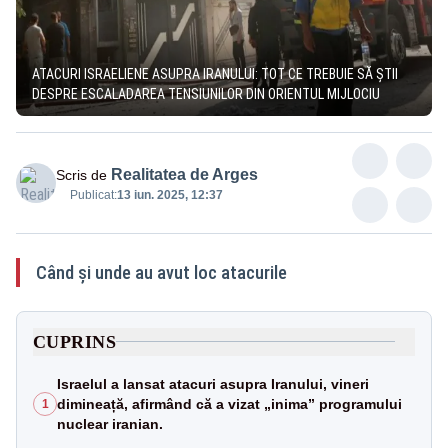
ATACURI ISRAELIENE ASUPRA IRANULUI: TOT CE TREBUIE SĂ ȘTII
DESPRE ESCALADAREA TENSIUNILOR DIN ORIENTUL MIJLOCIU
Realitatea de Arges
Scris de
Publicat:
13 iun. 2025, 12:37
Când și unde au avut loc atacurile
CUPRINS
Israelul a lansat atacuri asupra Iranului, vineri
dimineață, afirmând că a vizat „inima” programului
1
nuclear iranian.