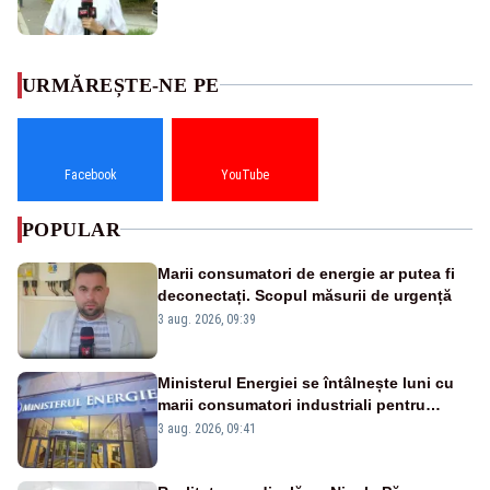
URMĂREȘTE-NE PE
Facebook
YouTube
POPULAR
Marii consumatori de energie ar putea fi
deconectați. Scopul măsurii de urgență
3 aug. 2026, 09:39
Ministerul Energiei se întâlnește luni cu
marii consumatori industriali pentru
reducerea voluntară a consumului de
3 aug. 2026, 09:41
electricitate în orele de vârf