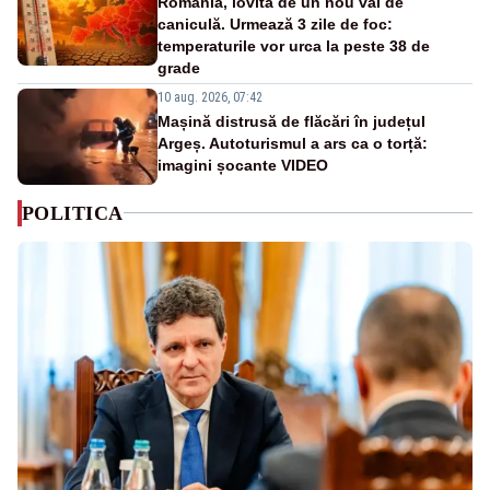
România, lovită de un nou val de
caniculă. Urmează 3 zile de foc:
temperaturile vor urca la peste 38 de
grade
10 aug. 2026, 07:42
Mașină distrusă de flăcări în județul
Argeș. Autoturismul a ars ca o torță:
imagini șocante VIDEO
POLITICA