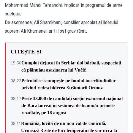
Mohammad Mahdi Tehranchi, implicat în programul de arme
nucleare
De asemenea, Ali Shamkhani, consilier apropiat al liderului
suprem Ali Khamenei, ar fi fost grav rănit.
CITEȘTE ȘI
Complot dejucat în Serbia: doi bărbați, suspectați
15:50
că plănuiau asasinarea lui Vučić
Petrolul se scumpește pe fondul incertitudinilor
08:22
privind redeschiderea Strâmtorii Ormuz
Peste 33.000 de candidați susțin examenul național
08:17
de Bacalaureat în sesiunea de toamnă: primele
rezultate, pe 18 august
România, lovită de un nou val de caniculă.
08:11
Urmează 3 zile de foc: temperaturile vor urca la