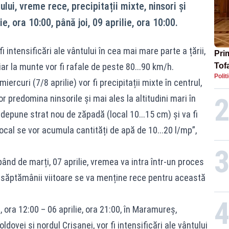
ului, vreme rece, precipitații mixte, ninsori și
lie, ora 10:00, până joi, 09 aprilie, ora 10:00.
i intensificări ale vântului în cea mai mare parte a țării,
Prim
iar la munte vor fi rafale de peste 80...90 km/h.
Tofa
Polit
pre
rcuri (7/8 aprilie) vor fi precipitații mixte în centrul,
vor predomina ninsorile și mai ales la altitudini mari în
a depune strat nou de zăpadă (local 10...15 cm) și va fi
 local se vor acumula cantități de apă de 10...20 l/mp”,
ând de marți, 07 aprilie, vremea va intra într-un proces
l săptămânii viitoare se va menține rece pentru această
, ora 12:00 – 06 aprilie, ora 21:00, în Maramureș,
dovei și nordul Crișanei, vor fi intensificări ale vântului