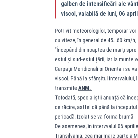
galben de intensificări ale vânt
viscol, valabilă de luni, 06 apri
Potrivit meteorologilor, temporar vor f
cu viteze, în general de 45...60 km/h, 
”Începând din noaptea de marți spre mie
estul și sud-estul țării, iar la munte 
Carpații Meridionali și Orientali se v
viscol. Până la sfârșitul intervalului,
transmite
ANM.
Totodată, specialiștii anunță că încep
de răcire, astfel că până la începutu
perioadă. Izolat se va forma brumă.
De asemenea, în intervvalul 06 aprilie
Transilvania, cea mai mare parte a Mol