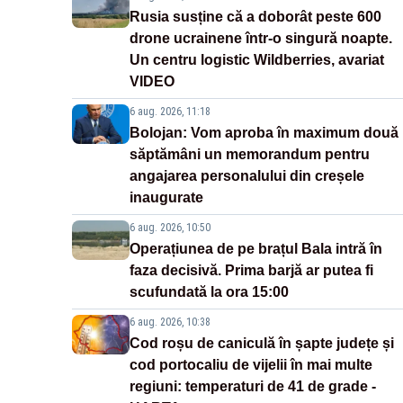
Rusia susține că a doborât peste 600
drone ucrainene într-o singură noapte.
Un centru logistic Wildberries, avariat
VIDEO
6 aug. 2026, 11:18
Bolojan: Vom aproba în maximum două
săptămâni un memorandum pentru
angajarea personalului din creșele
inaugurate
6 aug. 2026, 10:50
Operațiunea de pe brațul Bala intră în
faza decisivă. Prima barjă ar putea fi
scufundată la ora 15:00
6 aug. 2026, 10:38
Cod roșu de caniculă în șapte județe și
cod portocaliu de vijelii în mai multe
regiuni: temperaturi de 41 de grade -