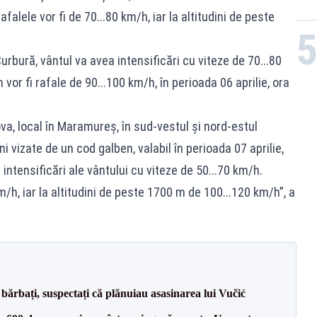
falele vor fi de 70...80 km/h, iar la altitudini de peste
Curbură, vântul va avea intensificări cu viteze de 70...80
 vor fi rafale de 90...100 km/h, în perioada 06 aprilie, ora
dova, local în Maramureș, în sud-vestul și nord-estul
i vizate de un cod galben, valabil în perioada 07 aprilie,
i intensificări ale vântului cu viteze de 50...70 km/h.
km/h, iar la altitudini de peste 1700 m de 100...120 km/h”, a
bărbați, suspectați că plănuiau asasinarea lui Vučić