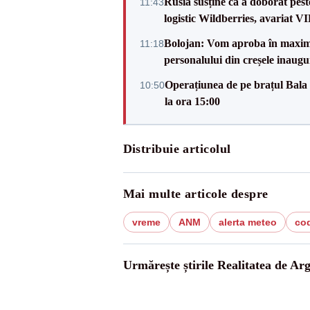
Rusia susține că a doborât pes
11:43
logistic Wildberries, avariat 
Bolojan: Vom aproba în maxi
11:18
personalului din creșele inaugu
Operațiunea de pe brațul Bala i
10:50
la ora 15:00
Distribuie articolul
Mai multe articole despre
vreme
ANM
alerta meteo
co
Urmărește știrile Realitatea de Arg