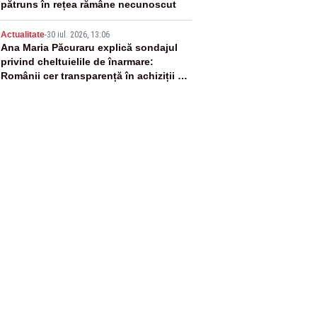
pătruns în rețea rămâne necunoscut
5
Actualitate
-
30 iul. 2026, 13:06
Ana Maria Păcuraru explică sondajul
privind cheltuielile de înarmare:
Românii cer transparență în achiziții și
un echilibru între partenerii externi