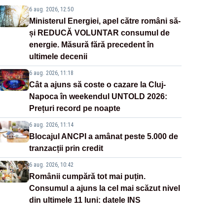
6 aug. 2026, 12:50
Ministerul Energiei, apel către români să-
și REDUCĂ VOLUNTAR consumul de
energie. Măsură fără precedent în
ultimele decenii
6 aug. 2026, 11:18
Cât a ajuns să coste o cazare la Cluj-
Napoca în weekendul UNTOLD 2026:
Prețuri record pe noapte
6 aug. 2026, 11:14
Blocajul ANCPI a amânat peste 5.000 de
tranzacții prin credit
6 aug. 2026, 10:42
Românii cumpără tot mai puțin.
Consumul a ajuns la cel mai scăzut nivel
din ultimele 11 luni: datele INS