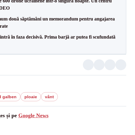
te 600 drone ucrainene într-o singură noapte. Un centru
VIDEO
mum două săptămâni un memorandum pentru angajarea
rate
ntră în faza decisivă. Prima barjă ar putea fi scufundată
d galben
ploaie
vânt
es și pe
Google News