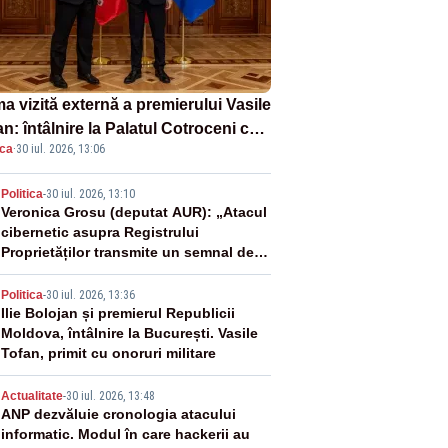
a vizită externă a premierului Vasile
n: întâlnire la Palatul Cotroceni cu
ica
·
30 iul. 2026, 13:06
ședintele Nicușor Dan
2
Politica
-
30 iul. 2026, 13:10
Veronica Grosu (deputat AUR): „Atacul
cibernetic asupra Registrului
Proprietăților transmite un semnal de
neîncredere investitorilor”
3
Politica
-
30 iul. 2026, 13:36
Ilie Bolojan și premierul Republicii
Moldova, întâlnire la București. Vasile
Tofan, primit cu onoruri militare
4
Actualitate
-
30 iul. 2026, 13:48
ANP dezvăluie cronologia atacului
informatic. Modul în care hackerii au