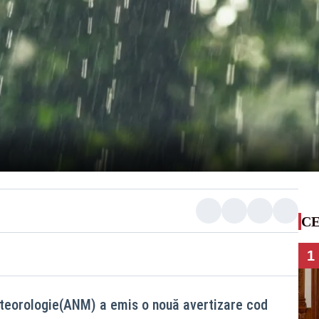
CE
1
teorologie(ANM) a emis o nouă avertizare cod