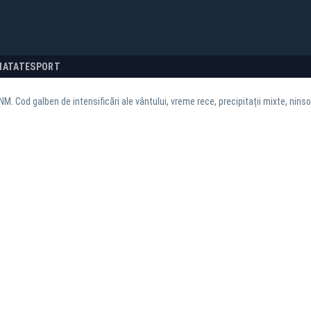
NATATE
SPORT
NM. Cod galben de intensificări ale vântului, vreme rece, precipitații mixte, ninsor