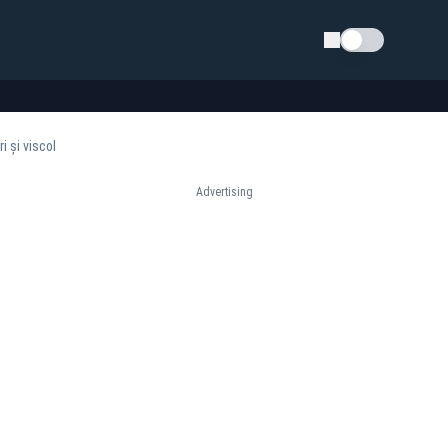
Schimba tema
i și viscol
Advertising