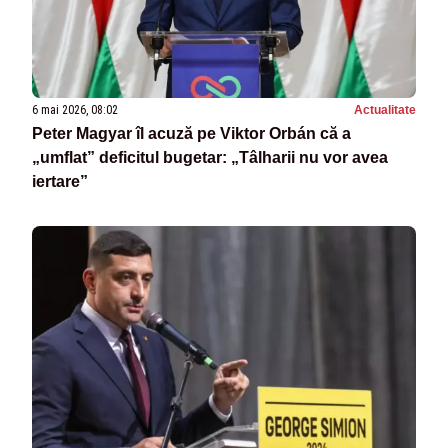
6 mai 2026, 08:02
Actualitate
Peter Magyar îl acuză pe Viktor Orbán că a
„umflat” deficitul bugetar: „Tâlharii nu vor avea
iertare”