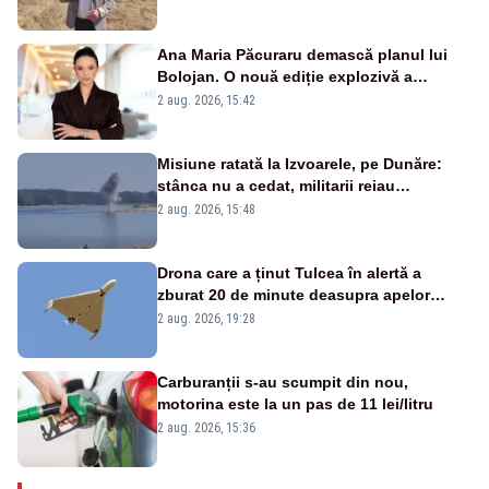
Ana Maria Păcuraru demască planul lui
Bolojan. O nouă ediție explozivă a
emisiunii „Miza Zilei” la Realitatea PLUS
2 aug. 2026, 15:42
Misiune ratată la Izvoarele, pe Dunăre:
stânca nu a cedat, militarii reiau
detonările luni – VIDEO
2 aug. 2026, 15:48
Drona care a ținut Tulcea în alertă a
zburat 20 de minute deasupra apelor
României. Au fost ridicate două F-16
2 aug. 2026, 19:28
Carburanții s-au scumpit din nou,
motorina este la un pas de 11 lei/litru
2 aug. 2026, 15:36