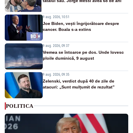
tatălui său. Jorge Messi avea 68 de ani
9 aug. 2026, 10:51
Joe Biden, vești îngrijorătoare despre
cancer. Boala s-a extins
9 aug. 2026, 09:37
Vremea se întoarce pe dos. Unde lovesc
ploile duminică, 9 august
9 aug. 2026, 09:35
Zelenski, verdict după 40 de zile de
atacuri: „Sunt mulțumit de rezultat”
POLITICA