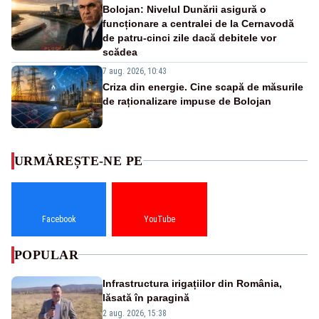
Bolojan: Nivelul Dunării asigură o
funcționare a centralei de la Cernavodă
de patru-cinci zile dacă debitele vor
scădea
7 aug. 2026, 10:43
Criza din energie. Cine scapă de măsurile
de raționalizare impuse de Bolojan
URMĂREȘTE-NE PE
Facebook
YouTube
POPULAR
Infrastructura irigațiilor din România,
lăsată în paragină
2 aug. 2026, 15:38