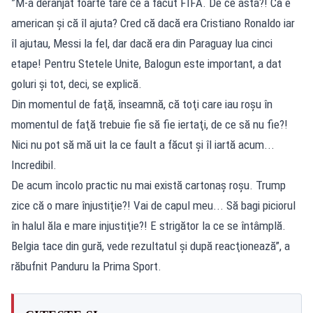
”M-a deranjat foarte tare ce a făcut FIFA. De ce asta?! Că e
american şi că îl ajuta? Cred că dacă era Cristiano Ronaldo iar
îl ajutau, Messi la fel, dar dacă era din Paraguay lua cinci
etape! Pentru Stetele Unite, Balogun este important, a dat
goluri şi tot, deci, se explică.
Din momentul de faţă, înseamnă, că toţi care iau roşu în
momentul de faţă trebuie fie să fie iertaţi, de ce să nu fie?!
Nici nu pot să mă uit la ce fault a făcut şi îl iartă acum...
Incredibil.
De acum încolo practic nu mai există cartonaş roşu. Trump
zice că o mare înjustiţie?! Vai de capul meu... Să bagi piciorul
în halul ăla e mare injustiţie?! E strigător la ce se întâmplă.
Belgia tace din gură, vede rezultatul şi după reacţionează”, a
răbufnit Panduru la
Prima Sport
.