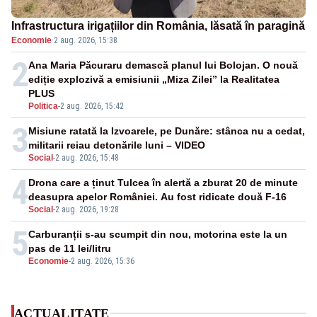
Infrastructura irigațiilor din România, lăsată în paragină
Economie
·
2 aug. 2026, 15:38
2
Ana Maria Păcuraru demască planul lui Bolojan. O nouă
ediție explozivă a emisiunii „Miza Zilei” la Realitatea
PLUS
Politica
-
2 aug. 2026, 15:42
3
Misiune ratată la Izvoarele, pe Dunăre: stânca nu a cedat,
militarii reiau detonările luni – VIDEO
Social
-
2 aug. 2026, 15:48
4
Drona care a ținut Tulcea în alertă a zburat 20 de minute
deasupra apelor României. Au fost ridicate două F-16
Social
-
2 aug. 2026, 19:28
5
Carburanții s-au scumpit din nou, motorina este la un
pas de 11 lei/litru
Economie
-
2 aug. 2026, 15:36
ACTUALITATE